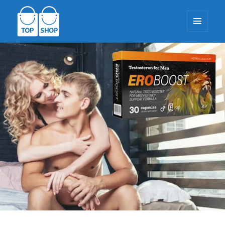
MENU
I
WIDGETY
TopShop-EU.com