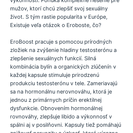
výkonnosti. Ponúka komplexné riešenie pre
mužov, ktorí chcú zlepšiť svoj sexuálny
život. S tým rastie popularita v Európe,
Existuje veľa otázok o Eroboste, čo?
EroBoost pracuje s pomocou prírodných
zložiek na zvýšenie hladiny testosterónu a
zlepšenie sexuálnych funkcií. Silná
kombinácia bylín a organických zlúčenín v
každej kapsule stimuluje prirodzenú
produkciu testosterónu v tele. Zameriavajú
sa na hormonálnu nerovnováhu, ktorá je
jednou z primárnych príčin erektilnej
dysfunkcie. Obnovením hormonálnej
rovnováhy, zlepšuje libido a výkonnosť v
spálni aj v posilňovni. Kapsuly tiež pomáhajú