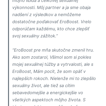
môjho libida a celkovej sexuálnej
výkonnosti. Môj partner a ja sme obaja
nadšení z výsledkov a nemôžeme
dostatočne poďakovať EroBoost. Vrelo
odporúčam každému, kto chce zlepšiť
svoj sexuálny zážitok.”
“EroBoost pre mňa skutočne zmenil hru.
Ako som zostarol, Všimol som si pokles
mojej sexuálnej túžby a vytrvalosti, ale s
EroBoost, Mám pocit, že som opäť v
najlepších rokoch. Nielenže mi to zlepšilo
sexuálny život, ale tiež sa cítim
sebavedomejšie a energickejšie vo
všetkých aspektoch môjho života. S