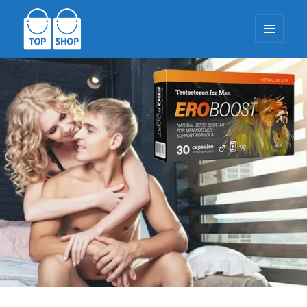
MENU
A
WIDGETY
TopShop-EU.com