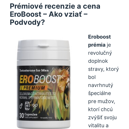
Prémiové recenzie a cena
EroBoost – Ako vziať –
Podvody?
Eroboost
prémia
je
revolučný
doplnok
stravy, ktorý
bol
navrhnutý
špeciálne
pre mužov,
ktorí chcú
zvýšiť svoju
vitalitu a