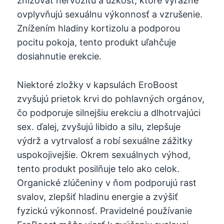
znižovať nervozitu a úzkosť, ktoré výrazne
ovplyvňujú sexuálnu výkonnosť a vzrušenie.
Znížením hladiny kortizolu a podporou
pocitu pokoja, tento produkt uľahčuje
dosiahnutie erekcie.
Niektoré zložky v kapsulách EroBoost
zvyšujú prietok krvi do pohlavných orgánov,
čo podporuje silnejšiu erekciu a dlhotrvajúci
sex. ďalej, zvyšujú libido a silu, zlepšuje
výdrž a vytrvalosť a robí sexuálne zážitky
uspokojivejšie. Okrem sexuálnych výhod,
tento produkt posilňuje telo ako celok.
Organické zlúčeniny v ňom podporujú rast
svalov, zlepšiť hladinu energie a zvýšiť
fyzickú výkonnosť. Pravidelné používanie