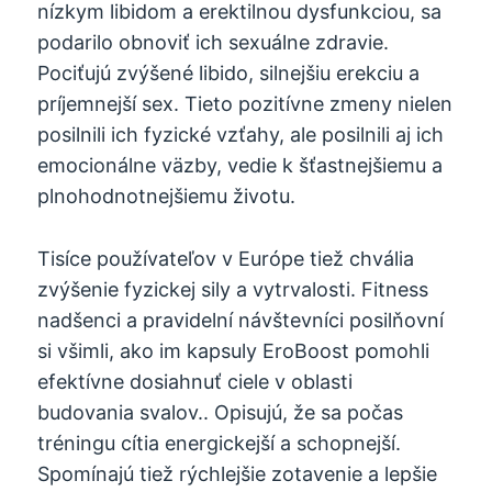
nízkym libidom a erektilnou dysfunkciou, sa
podarilo obnoviť ich sexuálne zdravie.
Pociťujú zvýšené libido, silnejšiu erekciu a
príjemnejší sex. Tieto pozitívne zmeny nielen
posilnili ich fyzické vzťahy, ale posilnili aj ich
emocionálne väzby, vedie k šťastnejšiemu a
plnohodnotnejšiemu životu.
Tisíce používateľov v Európe tiež chvália
zvýšenie fyzickej sily a vytrvalosti. Fitness
nadšenci a pravidelní návštevníci posilňovní
si všimli, ako im kapsuly EroBoost pomohli
efektívne dosiahnuť ciele v oblasti
budovania svalov.. Opisujú, že sa počas
tréningu cítia energickejší a schopnejší.
Spomínajú tiež rýchlejšie zotavenie a lepšie