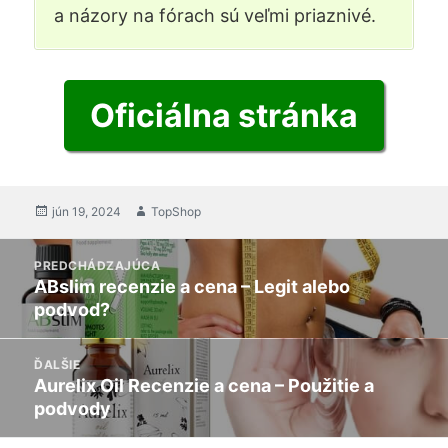
a názory na fórach sú veľmi priaznivé.
Oficiálna stránka
zverejnené
jún 19, 2024
Autor
TopShop
na
príspevok
PREDCHÁDZAJÚCA
navigáciu
ABslim recenzie a cena – Legit alebo
Predchádzajúci
podvod?
príspevok:
ĎALŠIE
Aurelix Oil Recenzie a cena – Použitie a
Nasledujúci
podvody
príspevok: