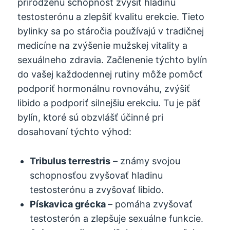
prirodzenú schopnosť zvýšiť hladinu
testosterónu a zlepšiť kvalitu erekcie. Tieto
bylinky sa po stáročia používajú v tradičnej
medicíne na zvýšenie mužskej vitality a
sexuálneho zdravia. Začlenenie týchto bylín
do vašej každodennej rutiny môže pomôcť
podporiť hormonálnu rovnováhu, zvýšiť
libido a podporiť silnejšiu erekciu. Tu je päť
bylín, ktoré sú obzvlášť účinné pri
dosahovaní týchto výhod:
Tribulus terrestris
– známy svojou
schopnosťou zvyšovať hladinu
testosterónu a zvyšovať libido.
Pískavica grécka
– pomáha zvyšovať
testosterón a zlepšuje sexuálne funkcie.