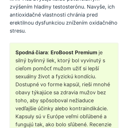
zvýšením hladiny testosterónu. Navyše, ich
antioxidačné vlastnosti chránia pred
erektilnou dysfunkciou znížením oxidačného
stresu.
Spodná čiara
:
EroBoost
Premium
je
silný bylinný liek, ktorý bol vyvinutý s
cieľom pomôcť mužom užiť si lepší
sexuálny život a fyzickú kondíciu.
Dostupné vo forme kapsúl, rieši mnohé
obavy týkajúce sa zdravia mužov bez
toho, aby spôsoboval nežiaduce
vedľajšie účinky alebo kontraindikácie.
Kapsuly sú v Európe veľmi obľúbené a
fungujú tak, ako bolo sľúbené. Recenzie