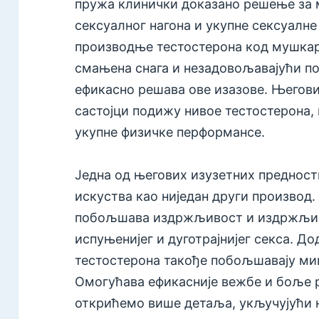
пружа клинички доказано решење за 
сексуалног нагона и укупне сексуал
производње тестостерона код мушкар
смањена снага и незадовољавајући по
ефикасно решава ове изазове. Његов
састојци подижу нивое тестостерона,
укупне физичке перформансе.
Једна од његових изузетних предности
искуства као ниједан други производ.
побољшава издржљивост и издржљиво
испуњенијег и дуготрајнијег секса. Д
тестостерона такође побољшавају ми
Омогућава ефикасније вежбе и боље р
открићемо више детаља, укључујући ње