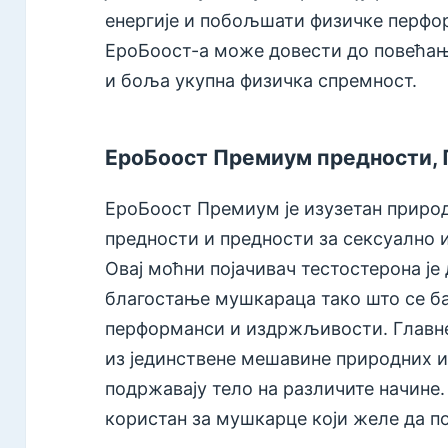
енергије и побољшати физичке перфо
ЕроБоост-а може довести до повећа
и боља укупна физичка спремност.
ЕроБоост Премиум предности, 
ЕроБоост Премиум је изузетан природ
предности и предности за сексуално
Овај моћни појачивач тестостерона ј
благостање мушкараца тако што се 
перформанси и издржљивости. Главне
из јединствене мешавине природних и
подржавају тело на различите начине.
користан за мушкарце који желе да по