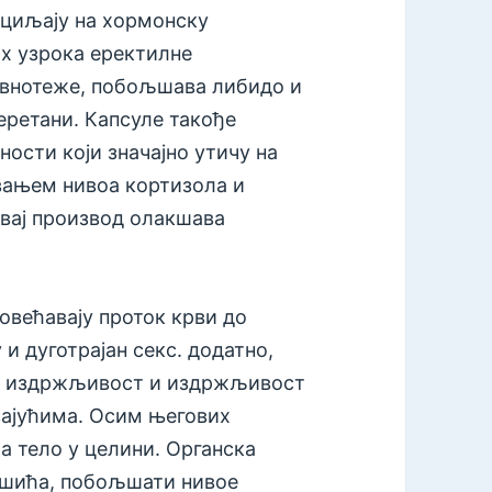
 циљају на хормонску
их узрока еректилне
авнотеже, побољшава либидо и
еретани. Капсуле такође
ости који значајно утичу на
вањем нивоа кортизола и
вај производ олакшава
овећавају проток крви до
 и дуготрајан секс. додатно,
ва издржљивост и издржљивост
вајућима. Осим његових
ча тело у целини. Органска
ишића, побољшати нивое