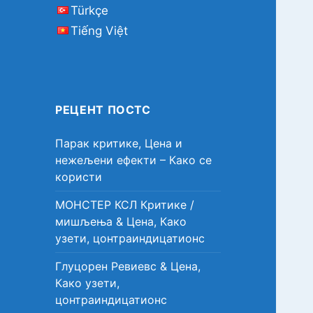
Türkçe
Tiếng Việt
РЕЦЕНТ ПОСТС
Парак критике, Цена и
нежељени ефекти – Како се
користи
МОНСТЕР КСЛ Критике /
мишљења & Цена, Како
узети, цонтраиндицатионс
Глуцорен Ревиевс & Цена,
Како узети,
цонтраиндицатионс