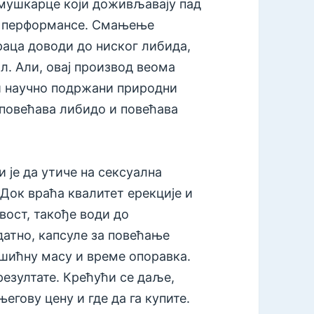
мушкарце који доживљавају пад
не перформансе. Смањење
аца доводи до ниског либида,
л. Али, овај производ веома
и научно подржани природни
 повећава либидо и повећава
 је да утиче на сексуална
 Док враћа квалитет ерекције и
ст, такође води до
одатно, капсуле за повећање
шићну масу и време опоравка.
езултате. Крећући се даље,
гову цену и где да га купите.