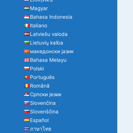
Magyar
Bahasa Indonesia
Italiano
Latviešu valoda
Lietuvių kalba
македонски јазик
Bahasa Melayu
Polski
Português
Română
Cрпски језик
Slovenčina
Slovenščina
Español
ภาษาไทย