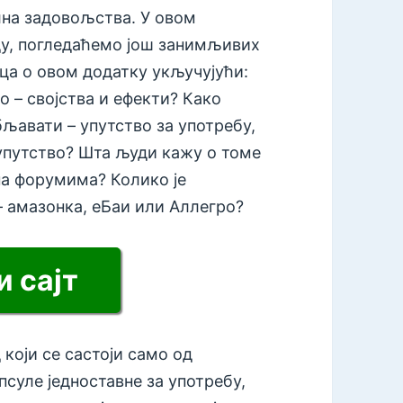
на задовољства. У овом
ду, погледаћемо још занимљивих
а о овом додатку укључујући:
то – својства и ефекти? Како
љавати – упутство за употребу,
упутство? Шта људи кажу о томе
а форумима? Колико је
– амазонка, еБаи или Аллегро?
 сајт
који се састоји само од
псуле једноставне за употребу,