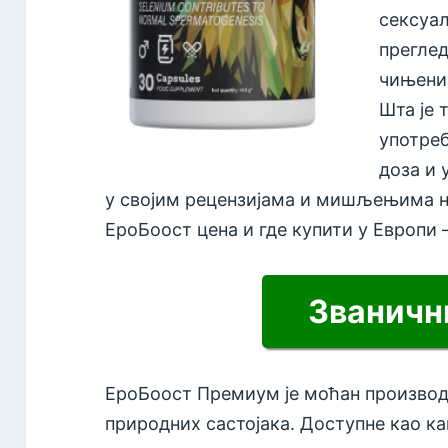
сексуал
прегле
чињениц
Шта је 
употреб
доза и 
у својим рецензијама и мишљењима н
ЕроБоост цена и где купити у Европи 
Званични
ЕроБоост Премиум је моћан производ 
природних састојака. Доступне као ка