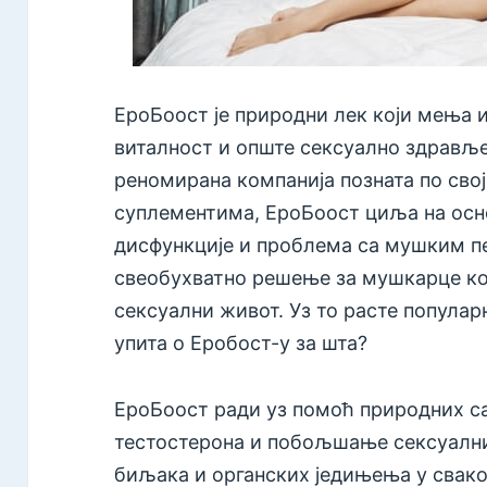
ЕроБоост је природни лек који мења
виталност и опште сексуално здрављ
реномирана компанија позната по сво
суплементима, ЕроБоост циља на осн
дисфункције и проблема са мушким 
свеобухватно решење за мушкарце ко
сексуални живот. Уз то расте популар
упита о Еробост-у за шта?
ЕроБоост ради уз помоћ природних са
тестостерона и побољшање сексуални
биљака и органских једињења у свак