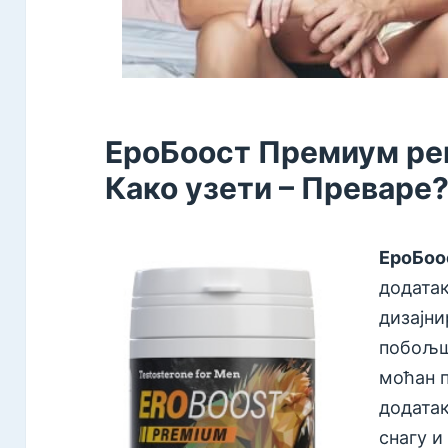
ЕроБоост Премиум рец
Како узети – Преваре
ЕроБоо
додатак
дизајни
побољша
моћан п
додатак
снагу и