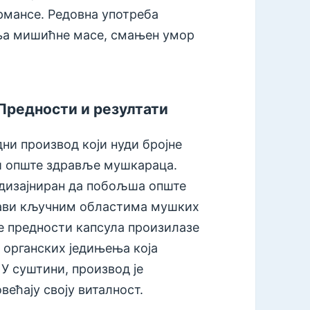
рмансе. Редовна употреба
ња мишићне масе, смањен умор
Предности и резултати
ни производ који нуди бројне
 и опште здравље мушкараца.
е дизајниран да побољша опште
бави кључним областима мушких
 предности капсула произилазе
 органских једињења која
 У суштини, производ је
већају своју виталност.