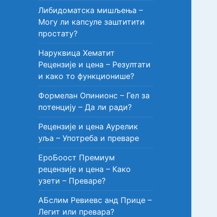
Либидоматска мишљења –
Могу ли капсуле заштитити
простату?
Наруквица Хематит
Рецензије и цена – Резултати
и како то функционише?
Формелан Опинионс – Гел за
потенцију – Да ли ради?
Рецензије и цена Аурелик
уља – Употреба и преваре
ЕроБоост Премиум
рецензије и цена – Како
узети – Преваре?
АБслим Ревиевс анд Прице –
Легит или превара?