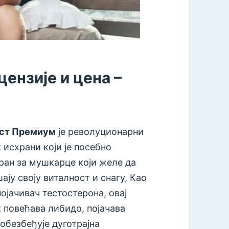
ензије и цена –
?
ст Премиум
је револуционарни
 исхрани који је посебно
ран за мушкарце који желе да
ју своју виталност и снагу, Као
ојачивач тестостерона, овај
 повећава либидо, појачава
 обезбеђује дуготрајна