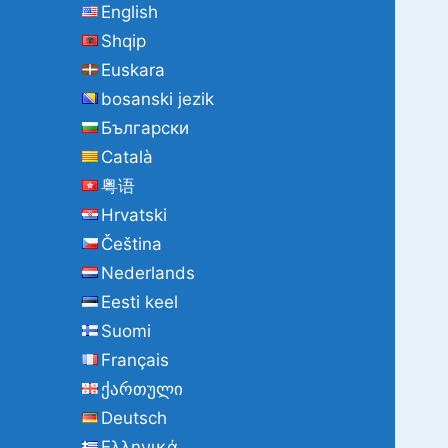
English
:
Shqip
Euskara
bosanski jezik
Български
Català
粤语
Hrvatski
Čeština
Nederlands
Eesti keel
Suomi
Français
ქართული
Deutsch
Ελληνικά