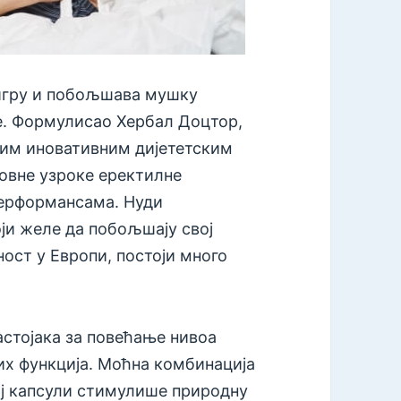
 игру и побољшава мушку
е. Формулисао Хербал Доцтор,
јим иновативним дијететским
овне узроке еректилне
перформансама. Нуди
ји желе да побољшају свој
ност у Европи, постоји много
стојака за повећање нивоа
х функција. Моћна комбинација
ој капсули стимулише природну