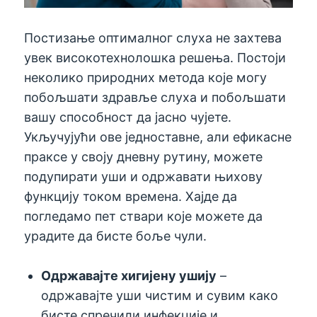
Постизање оптималног слуха не захтева
увек високотехнолошка решења. Постоји
неколико природних метода које могу
побољшати здравље слуха и побољшати
вашу способност да јасно чујете.
Укључујући ове једноставне, али ефикасне
праксе у своју дневну рутину, можете
подупирати уши и одржавати њихову
функцију током времена. Хајде да
погледамо пет ствари које можете да
урадите да бисте боље чули.
Одржавајте хигијену ушију
–
одржавајте уши чистим и сувим како
бисте спречили инфекције и