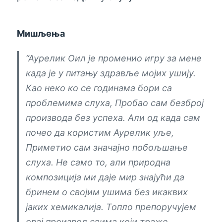
Мишљења
“Аурелик Оил је променио игру за мене
када је у питању здравље мојих ушију.
Као неко ко се годинама бори са
проблемима слуха, Пробао сам безброј
производа без успеха. Али од када сам
почео да користим Аурелик уље,
Приметио сам значајно побољшање
слуха. Не само то, али природна
композиција ми даје мир знајући да
бринем о својим ушима без икаквих
јаких хемикалија. Топло препоручујем
овај производ свима који траже