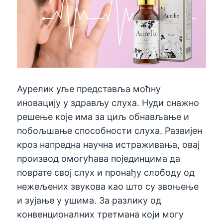
Аурелик уље представља моћну
иновацију у здрављу слуха. Нуди снажно
решење које има за циљ обнављање и
побољшање способности слуха. Развијен
кроз напредна научна истраживања, овај
производ омогућава појединцима да
поврате свој слух и пронађу слободу од
нежељених звукова као што су звоњење
и зујање у ушима. За разлику од
конвенционалних третмана који могу