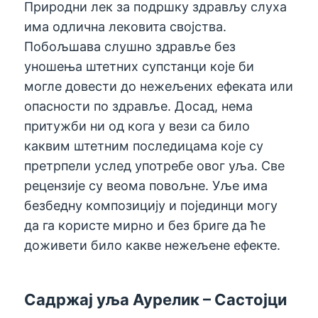
Природни лек за подршку здрављу слуха
има одлична лековита својства.
Побољшава слушно здравље без
уношења штетних супстанци које би
могле довести до нежељених ефеката или
опасности по здравље. Досад, нема
притужби ни од кога у вези са било
каквим штетним последицама које су
претрпели услед употребе овог уља. Све
рецензије су веома повољне. Уље има
безбедну композицију и појединци могу
да га користе мирно и без бриге да ће
доживети било какве нежељене ефекте.
Садржај уља Аурелик – Састојци