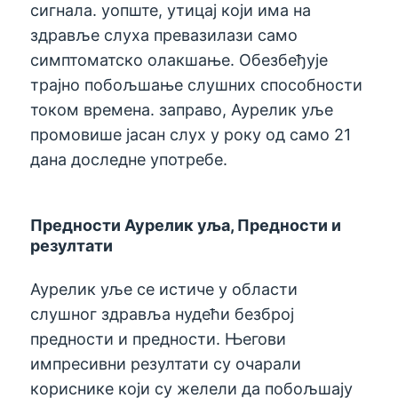
сигнала. уопште, утицај који има на
здравље слуха превазилази само
симптоматско олакшање. Обезбеђује
трајно побољшање слушних способности
током времена. заправо, Аурелик уље
промовише јасан слух у року од само 21
дана доследне употребе.
Предности Аурелик уља, Предности и
резултати
Аурелик уље се истиче у области
слушног здравља нудећи безброј
предности и предности. Његови
импресивни резултати су очарали
кориснике који су желели да побољшају