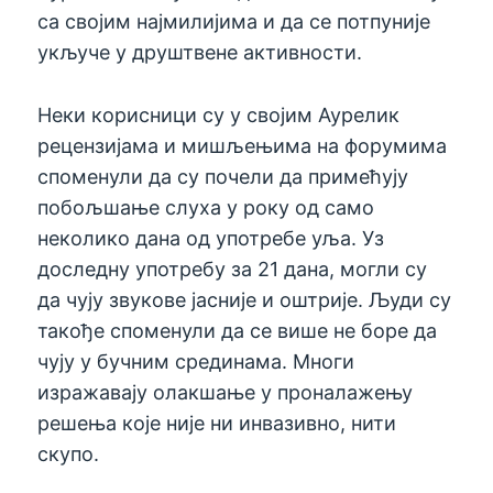
са својим најмилијима и да се потпуније
укључе у друштвене активности.
Неки корисници су у својим Аурелик
рецензијама и мишљењима на форумима
споменули да су почели да примећују
побољшање слуха у року од само
неколико дана од употребе уља. Уз
доследну употребу за 21 дана, могли су
да чују звукове јасније и оштрије. Људи су
такође споменули да се више не боре да
чују у бучним срединама. Многи
изражавају олакшање у проналажењу
решења које није ни инвазивно, нити
скупо.