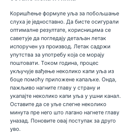
Коришћење формуле уља за побољшање
слуха је једноставно. Да бисте осигурали
оптималне резултате, корисницима се
саветује да погледају детаљан летак
испоручен уз производ. Летак садржи
упутства за употребу која се морају
поштовати. Током година, процес
укључује вађење неколико капи уља из
боце помоћу приложене капаљке. Онда,
пажљиво нагните главу у страну и
укапајте неколико капи уља у ушни канал.
Оставите да се уље слегне неколико
минута пре него што лагано нагнете главу
уназад. Поновите овај поступак за друго
уво.