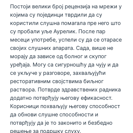
Постоји велики број рецензија на мрежи у
којима су појединци тврдили да су
користили слушна помагала пре него што
су пробали уље Аурелик. После пар
месеци употребе, успели су да се отарасе
својих слушних апарата. Сада, више не
морају да зависе од болног и скупог
уређаја. Могу са сигурношћу да чују и да
се укључе у разговоре, захваљујући
ресторативним својствима биљног
раствора. Потврде здравствених радника
додатно потврђују његову ефикасност.
Корисници похваљују његову способност
да обнови слушне способности и
потврђују да је то законито и безбедно
решење за подршку слуху.