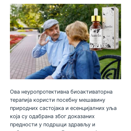
Ова неуропротективна биоактиваторна
терапија користи посебну мешавину
природних састојака и есенцијалних уља
која су одабрана због доказаних
предности у подршци здрављу и