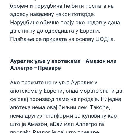
бројем и поруџбина ће бити послата на
адресу наведену након потврде.
Наруџбине обично трају око недељу дана
да стигну до одредишта у Европи.
Плаћање се прихвата на основу ЦОД-а.
Аурелик уље у апотекама – Амазон или
Аллегро – Преваре
Ако тражите цену уља Аурелик у
апотекама у Европи, онда морате знати да
се овај производ тамо не продаје. Ниједна
апотека нема овај биљни лек. Такође,
нема других платформи за куповину као
што је Амазон, еБаи или Аллегро га
продају. Разлог је тај што преваре