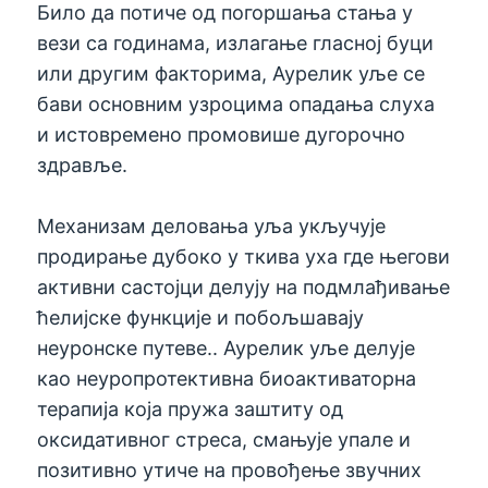
Било да потиче од погоршања стања у
вези са годинама, излагање гласној буци
или другим факторима, Аурелик уље се
бави основним узроцима опадања слуха
и истовремено промовише дугорочно
здравље.
Механизам деловања уља укључује
продирање дубоко у ткива уха где његови
активни састојци делују на подмлађивање
ћелијске функције и побољшавају
неуронске путеве.. Аурелик уље делује
као неуропротективна биоактиваторна
терапија која пружа заштиту од
оксидативног стреса, смањује упале и
позитивно утиче на провођење звучних