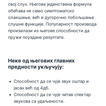
свој слух. Његова јединствена формула
обећава не само симптоматско
олакшање, већ и дугорочно побољшање
слушне функције. Популарност производа
произилази из његове способности да
пружи поуздане резултате.
Неке од његових главних
предности укључују:
Способност да се чује звук оштар и
јасан већ од 4дб.
Способност да се чује читав спектар
звукова са удаљености.