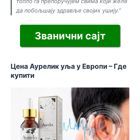
топло га препоручујем свима који желе
да побољшају здравље својих ушију.”
Званични сајт
Цена Аурелик уља у Европи – Где
купити