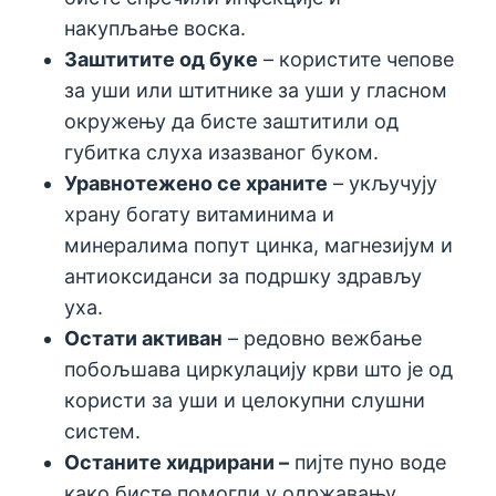
накупљање воска.
Заштитите од буке
– користите чепове
за уши или штитнике за уши у гласном
окружењу да бисте заштитили од
губитка слуха изазваног буком.
Уравнотежено се храните
– укључују
храну богату витаминима и
минералима попут цинка, магнезијум и
антиоксиданси за подршку здрављу
уха.
Остати активан
– редовно вежбање
побољшава циркулацију крви што је од
користи за уши и целокупни слушни
систем.
Останите хидрирани –
пијте пуно воде
како бисте помогли у одржавању