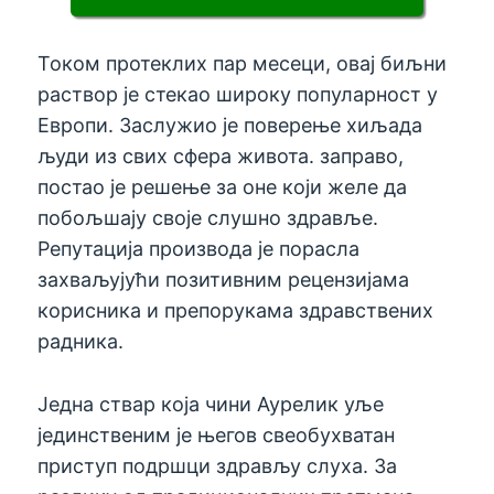
Током протеклих пар месеци, овај биљни
раствор је стекао широку популарност у
Европи. Заслужио је поверење хиљада
људи из свих сфера живота. заправо,
постао је решење за оне који желе да
побољшају своје слушно здравље.
Репутација производа је порасла
захваљујући позитивним рецензијама
корисника и препорукама здравствених
радника.
Једна ствар која чини Аурелик уље
јединственим је његов свеобухватан
приступ подршци здрављу слуха. За