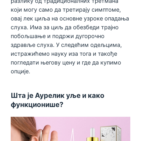
разлику од традиционалних третмана
који могу само да третирају симптоме,
овај лек циља на основне узроке опадања
слуха. Има за циљ да обезбеди трајно
побољшање и подржи дугорочно
здравље слуха. У следећим одељцима,
истражићемо науку иза тога и такође
погледати његову цену и где да купимо
опције.
Шта је Аурелик уље и како
функционише?