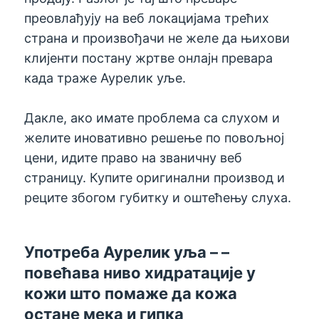
преовлађују на веб локацијама трећих
страна и произвођачи не желе да њихови
клијенти постану жртве онлајн превара
када траже Аурелик уље.
Дакле, ако имате проблема са слухом и
желите иновативно решење по повољној
цени, идите право на званичну веб
страницу. Купите оригинални производ и
реците збогом губитку и оштећењу слуха.
Употреба Аурелик уља – –
повећава ниво хидратације у
кожи што помаже да кожа
остане мека и гипка