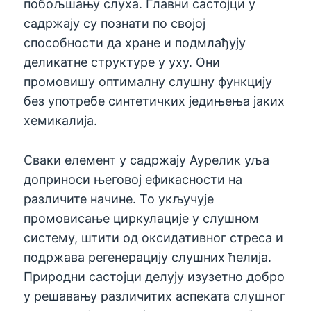
побољшању слуха. Главни састојци у
садржају су познати по својој
способности да хране и подмлађују
деликатне структуре у уху. Они
промовишу оптималну слушну функцију
без употребе синтетичких једињења јаких
хемикалија.
Сваки елемент у садржају Аурелик уља
доприноси његовој ефикасности на
различите начине. То укључује
промовисање циркулације у слушном
систему, штити од оксидативног стреса и
подржава регенерацију слушних ћелија.
Природни састојци делују изузетно добро
у решавању различитих аспеката слушног