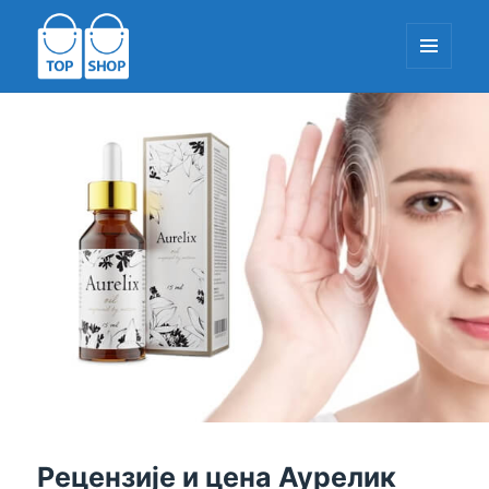
МЕНИ
И
ДОДАЦИ
ТопСхоп-ЕУ.цом
Рецензије и цена Аурелик