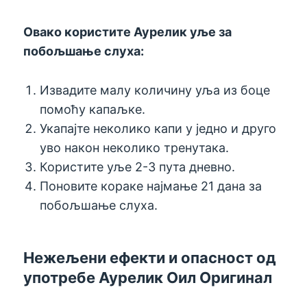
Овако користите Аурелик уље за
побољшање слуха:
Извадите малу количину уља из боце
помоћу капаљке.
Укапајте неколико капи у једно и друго
уво након неколико тренутака.
Користите уље 2-3 пута дневно.
Поновите кораке најмање 21 дана за
побољшање слуха.
Нежељени ефекти и опасност од
употребе Аурелик Оил Оригинал