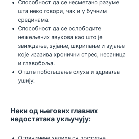
Способност да се несметано разуме
шта неко говори, чак и у бучним
срединама.
Способност да се ослободите
нежељених звукова као што је
звиждање, зујање, шкрипање и зујање
које изазива хронични стрес, несаница
и главобоља.
Опште побољшање слуха и здравља
ушију.
Неки од његових главних
недостатака укључују:
Ограничене залихе су доступне.