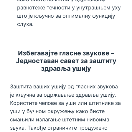
равнотеже течности у унутрашњем уху
што је кључно за оптималну функцију
слуха.
Избегавајте гласне звукове –
Једноставан савет за заштиту
здравља ушију
Заштита ваших ушију од гласних звукова
је кључна за одржавање здравља ушију.
Користите чепове за уши или штитнике за
уши у бучном окружењу како бисте
смањили излагање штетним нивоима
звука. Такође ограничите продужено