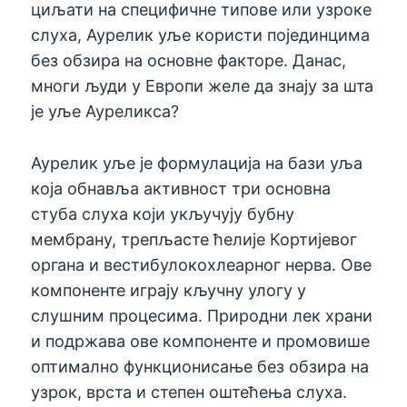
циљати на специфичне типове или узроке
слуха, Аурелик уље користи појединцима
без обзира на основне факторе. Данас,
многи људи у Европи желе да знају за шта
је уље Ауреликса?
Аурелик уље је формулација на бази уља
која обнавља активност три основна
стуба слуха који укључују бубну
мембрану, трепљасте ћелије Кортијевог
органа и вестибулокохлеарног нерва. Ове
компоненте играју кључну улогу у
слушним процесима. Природни лек храни
и подржава ове компоненте и промовише
оптимално функционисање без обзира на
узрок, врста и степен оштећења слуха.