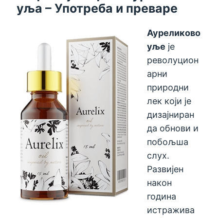
уља – Употреба и преваре
Ауреликово
уље
је
револуцион
арни
природни
лек који је
дизајниран
да обнови и
побољша
слух.
Развијен
након
година
истражива