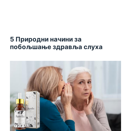
5 Природни начини за
побољшање здравља слуха