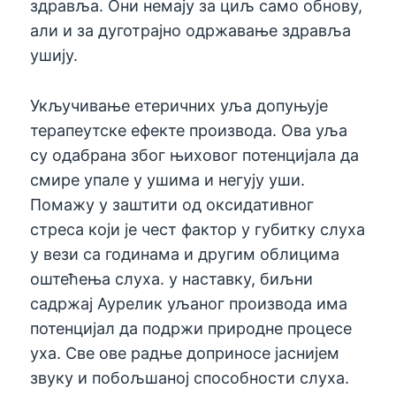
здравља. Они немају за циљ само обнову,
али и за дуготрајно одржавање здравља
ушију.
Укључивање етеричних уља допуњује
терапеутске ефекте производа. Ова уља
су одабрана због њиховог потенцијала да
смире упале у ушима и негују уши.
Помажу у заштити од оксидативног
стреса који је чест фактор у губитку слуха
у вези са годинама и другим облицима
оштећења слуха. у наставку, биљни
садржај Аурелик уљаног производа има
потенцијал да подржи природне процесе
уха. Све ове радње доприносе јаснијем
звуку и побољшаној способности слуха.