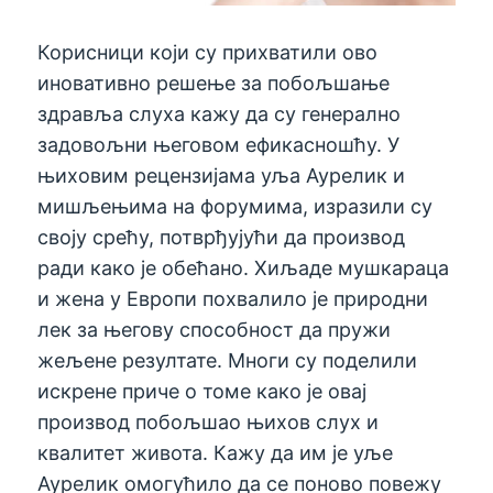
Корисници који су прихватили ово
иновативно решење за побољшање
здравља слуха кажу да су генерално
задовољни његовом ефикасношћу. У
њиховим рецензијама уља Аурелик и
мишљењима на форумима, изразили су
своју срећу, потврђујући да производ
ради како је обећано. Хиљаде мушкараца
и жена у Европи похвалило је природни
лек за његову способност да пружи
жељене резултате. Многи су поделили
искрене приче о томе како је овај
производ побољшао њихов слух и
квалитет живота. Кажу да им је уље
Аурелик омогућило да се поново повежу