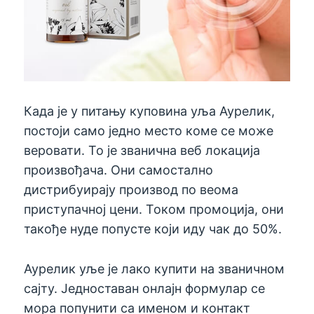
Када је у питању куповина уља Аурелик,
постоји само једно место коме се може
веровати. То је званична веб локација
произвођача. Они самостално
дистрибуирају производ по веома
приступачној цени. Током промоција, они
такође нуде попусте који иду чак до 50%.
Аурелик уље је лако купити на званичном
сајту. Једноставан онлајн формулар се
мора попунити са именом и контакт