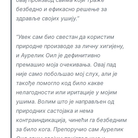
безбедно и ефикасно решење за
здравље својих ушију.”
“Увек сам био свестан да користим
природне производе за личну хигијену,
и Аурелик Оил је дефинитивно
премашио моја очекивања. Овај пад
није само побољшао мој слух, али је
такође помогло код било какве
нелагодности или иритације у мојим
ушима. Волим што је направљен од
природних састојака и нема
контраиндикација, чинећи га безбедним
за било кога. Препоручио сам Аурелик