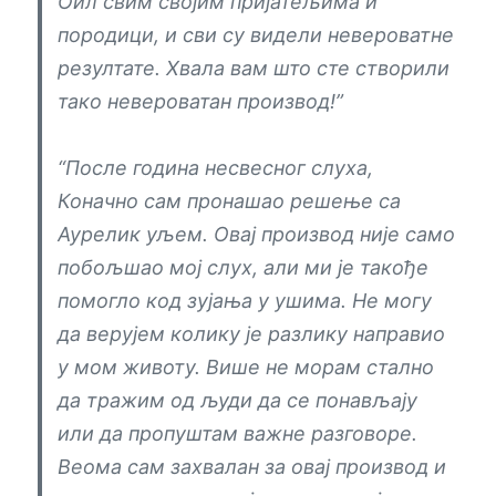
Оил свим својим пријатељима и
породици, и сви су видели невероватне
резултате. Хвала вам што сте створили
тако невероватан производ!”
“После година несвесног слуха,
Коначно сам пронашао решење са
Аурелик уљем. Овај производ није само
побољшао мој слух, али ми је такође
помогло код зујања у ушима. Не могу
да верујем колику је разлику направио
у мом животу. Више не морам стално
да тражим од људи да се понављају
или да пропуштам важне разговоре.
Веома сам захвалан за овај производ и