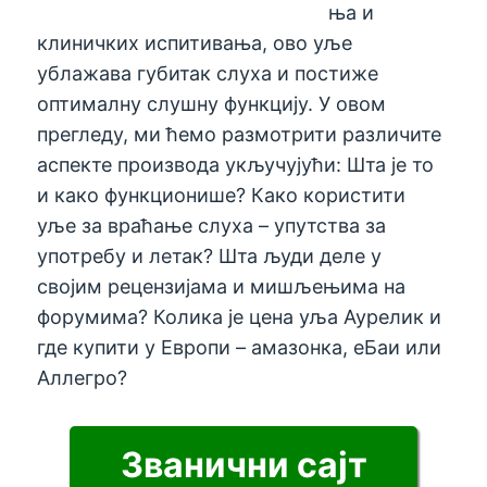
ња и
клиничких испитивања, ово уље
ублажава губитак слуха и постиже
оптималну слушну функцију. У овом
прегледу, ми ћемо размотрити различите
аспекте производа укључујући: Шта је то
и како функционише? Како користити
уље за враћање слуха – упутства за
употребу и летак? Шта људи деле у
својим рецензијама и мишљењима на
форумима? Колика је цена уља Аурелик и
где купити у Европи – амазонка, еБаи или
Аллегро?
Званични сајт