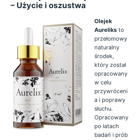
– Użycie i oszustwa
Olejek
Aureliks
to
przełomowy
naturalny
środek,
który został
opracowany
w celu
przywróceni
a i poprawy
słuchu.
Opracowany
po latach
badań i prób