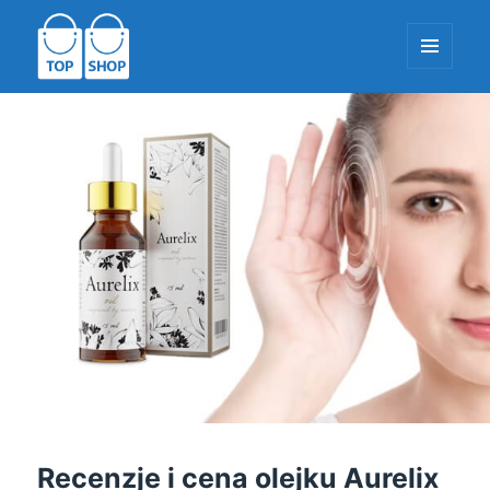
MENU
I
WIDGETY
TopShop-EU.com
Recenzje i cena olejku Aurelix