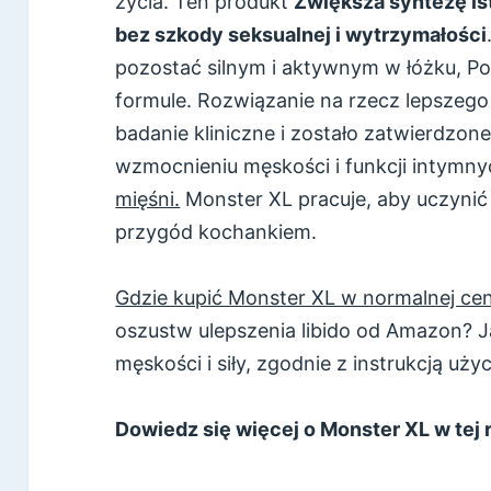
życia. Ten produkt
Zwiększa syntezę i
bez szkody seksualnej i wytrzymałości
pozostać silnym i aktywnym w łóżku, Pol
formule. Rozwiązanie na rzecz lepszego 
badanie kliniczne i zostało zatwierdzon
wzmocnieniu męskości i funkcji intymn
mięśni.
Monster XL pracuje, aby uczynić
przygód kochankiem.
Gdzie kupić Monster XL w normalnej cen
oszustw ulepszenia libido od Amazon? Ja
męskości i siły, zgodnie z instrukcją uży
Dowiedz się więcej o Monster XL w tej 