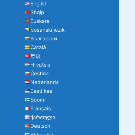
English
Shqip
Euskara
bosanski jezik
Български
Català
粤语
Hrvatski
Čeština
Nederlands
Eesti keel
Suomi
Français
ქართული
Deutsch
Ελληνικά