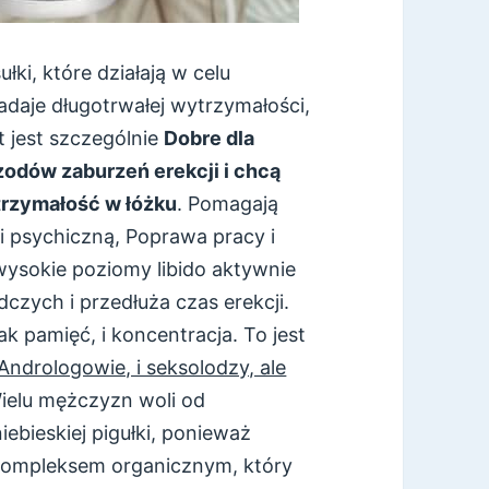
łki, które działają w celu
daje długotrwałej wytrzymałości,
t jest szczególnie
Dobre dla
zodów zaburzeń erekcji i chcą
trzymałość w łóżku
. Pomagają
 psychiczną, Poprawa pracy i
wysokie poziomy libido aktywnie
czych i przedłuża czas erekcji.
 pamięć, i koncentracja. To jest
Andrologowie, i seksolodzy, ale
Wielu mężczyzn woli od
ebieskiej pigułki, ponieważ
 kompleksem organicznym, który