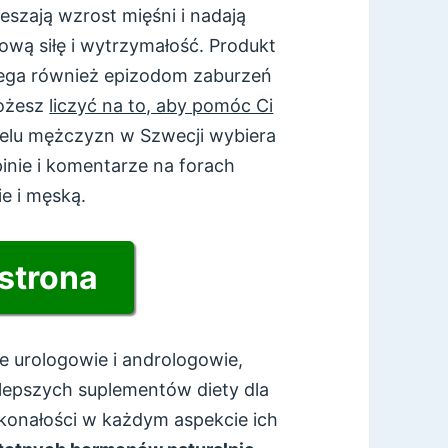
eszają wzrost mięśni i nadają
wą siłę i wytrzymałość. Produkt
ega również epizodom zaburzeń
Możesz
liczyć na to, aby pomóc Ci
elu mężczyzn w Szwecji wybiera
pinie i komentarze na forach
e i męską.
 strona
kże urologowie i andrologowie,
jlepszych suplementów diety dla
onałości w każdym aspekcie ich