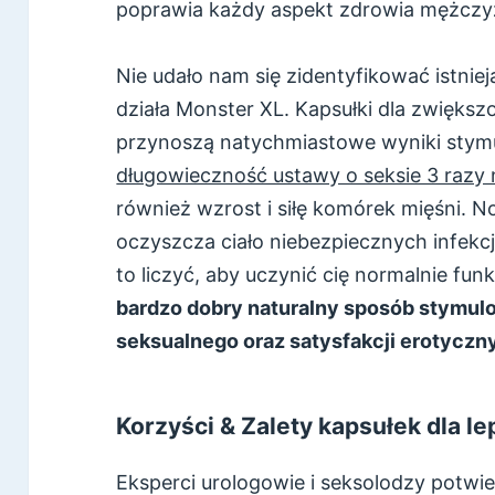
poprawia każdy aspekt zdrowia mężczy
Nie udało nam się zidentyfikować istnie
działa Monster XL. Kapsułki dla zwiększ
przynoszą natychmiastowe wyniki stymu
długowieczność ustawy o seksie 3 razy 
również wzrost i siłę komórek mięśni. N
oczyszcza ciało niebezpiecznych infekc
to liczyć, aby uczynić cię normalnie fu
bardzo dobry naturalny sposób stymulo
seksualnego oraz satysfakcji erotyczny
Korzyści & Zalety kapsułek dla l
Eksperci urologowie i seksolodzy potwier