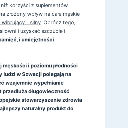
niż korzyści z suplementów
 ma
złożony wpływ na całe męskie
ibrujący, i silny
. Oprócz tego,
łowni i uzyskać szczupłe i
pamięć, i umiejętności
ej męskości i poziomu płodności
 ludzi w Szwecji polegają na
ieć wzajemnie wypełnianie
kt przedłuża długowieczność
ropejskie stowarzyszenie zdrowia
jlepszy naturalny produkt do