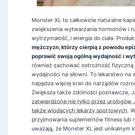
Monster XL to całkowicie naturalne kapsu
zwiększenia wytwarzania hormonów i na
wytrzymałość, i energia do ciała. Produk
mężczyzn, którzy cierpią z powodu epi
poprawić swoją ogólną wydajność i wy
również zachować ostrożność fizyczną i
wydajności na siłowni. To lekarstwo na 
napędza więcej krwi do narządów rozrod
Zwiększa także zdolności poznawcze, Jak
zatwierdzone nie tylko przez urologów, 
także wiodących lekarzy sportowych
. 
przyjmowania suplementów fitness lub ni
uważają, że Monster XL jest unikalnym