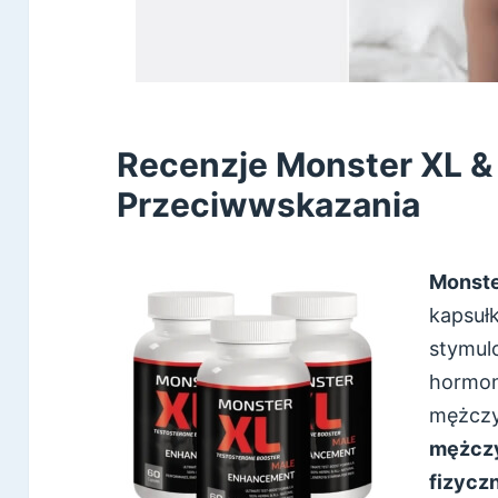
Recenzje Monster XL & 
Przeciwwskazania
Monst
kapsułk
stymul
hormon
mężczy
mężczy
fizyczn