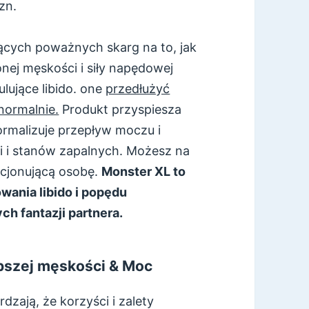
zn.
jących poważnych skarg na to, jak
onej męskości i siły napędowej
lujące libido. one
przedłużyć
normalnie.
Produkt przyspiesza
ormalizuje przepływ moczu i
ji i stanów zapalnych. Możesz na
nkcjonującą osobę.
Monster XL to
wania libido i popędu
ch fantazji partnera.
epszej męskości & Moc
dzają, że korzyści i zalety