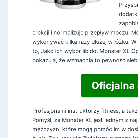
Przyspi
dodatko
zapobi
erekcji i normalizuje przepływ moczu. 
wykonywać kilka razy dłużej w łóżku.
Wi
to, Jako ich wybór libido. Monster XL O
pokazują, że wzmacnia to pewność siebi
Oficjalna
Profesjonalni instruktorzy fitness, a ta
Pomyśl, że Monster XL jest jednym z na
mężczyzn, które mogą pomóc im w dosk