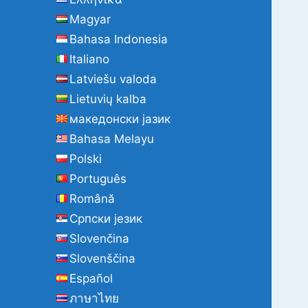
Magyar
Bahasa Indonesia
Italiano
Latviešu valoda
Lietuvių kalba
македонски јазик
Bahasa Melayu
Polski
Português
Română
Cрпски језик
Slovenčina
Slovenščina
Español
ภาษาไทย