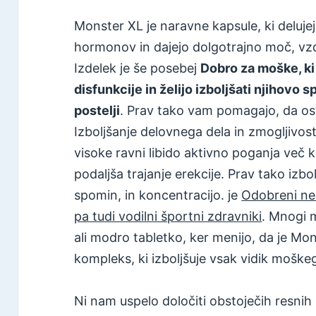
Monster XL je naravne kapsule, ki delujej
hormonov in dajejo dolgotrajno moč, vzdrž
Izdelek je še posebej
Dobro za moške, ki 
disfunkcije in želijo izboljšati njihovo 
postelji
. Prav tako vam pomagajo, da os
Izboljšanje delovnega dela in zmogljivost
visoke ravni libido aktivno poganja več 
podaljša trajanje erekcije. Prav tako izb
spomin, in koncentracijo. je
Odobreni ne 
pa tudi vodilni športni zdravniki
. Mnogi m
ali modro tabletko, ker menijo, da je Mo
kompleks, ki izboljšuje vsak vidik moške
Ni nam uspelo določiti obstoječih resnih