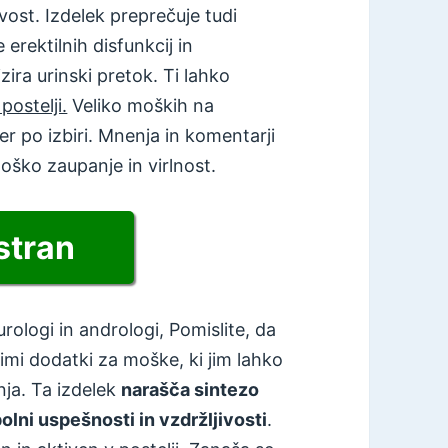
ivost. Izdelek preprečuje tudi
 erektilnih disfunkcij in
zira urinski pretok. Ti lahko
ostelji.
Veliko moških na
r po izbiri. Mnenja in komentarji
oško zaupanje in virlnost.
stran
 urologi in andrologi, Pomislite, da
imi dodatki za moške, ki jim lahko
nja. Ta izdelek
narašča sintezo
olni uspešnosti in vzdržljivosti
.