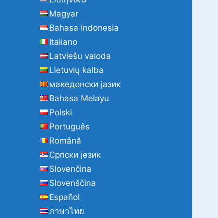
Magyar
Bahasa Indonesia
Italiano
Latviešu valoda
Lietuvių kalba
македонски јазик
Bahasa Melayu
Polski
Português
Română
Cрпски језик
Slovenčina
Slovenščina
Español
ภาษาไทย