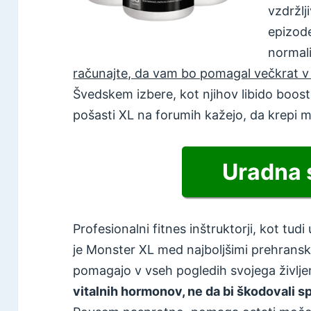
vzdržlj
epizode
normali
računajte, da vam bo pomagal večkrat v p
Švedskem izbere, kot njihov libido booste
pošasti XL na forumih kažejo, da krepi m
Uradna 
Profesionalni fitnes inštruktorji, kot tudi
je Monster XL med najboljšimi prehransk
pomagajo v vseh pogledih svojega življe
vitalnih hormonov, ne da bi škodovali sp