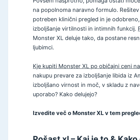
Povsem nasprotno, pomaga ostati močen 
na popolnoma naravno formulo. Rešitev z
potreben klinični pregled in je odobreno
izboljšanje virtilnosti in intimnih funkcij.
Monster XL deluje tako, da postane resni
ljubimci.
Kje kupiti Monster XL po običajni ceni 
nakupu prevare za izboljšanje libida iz 
izboljšano virnost in moč, v skladu z nav
uporabo? Kako delujejo?
Izvedite več o Monster XL v tem pregle
Pošast xl – Kaj je to & Kako