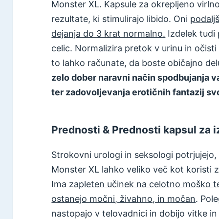
Monster XL. Kapsule za okrepljeno virlno
rezultate, ki stimulirajo libido. Oni
podalj
dejanja do 3 krat normalno.
Izdelek tudi
celic. Normalizira pretok v urinu in očist
to lahko računate, da boste običajno de
zelo dober naravni način spodbujanja v
ter zadovoljevanja erotičnih fantazij sv
Prednosti & Prednosti kapsul za i
Strokovni urologi in seksologi potrjujejo
Monster XL lahko veliko več kot koristi z
Ima
zapleten učinek na celotno moško 
ostanejo močni, živahno, in močan
. Pol
nastopajo v telovadnici in dobijo vitke 