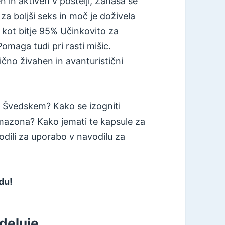
in aktiven v postelji, Zanaša se
a boljši seks in moč je doživela
, kot bitje 95% Učinkovito za
Pomaga tudi pri rasti mišic.
čno živahen in avanturistični
na Švedskem?
Kako se izogniti
Amazona? Kako jemati te kapsule za
odili za uporabo v navodilu za
du!
 deluje