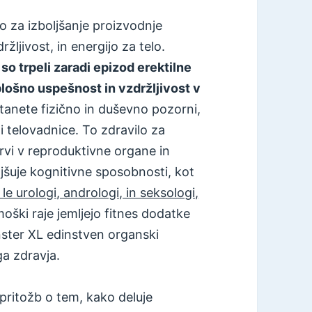
o za izboljšanje proizvodnje
ljivost, in energijo za telo.
so trpeli zaradi epizod erektilne
splošno uspešnost in vzdržljivost v
tanete fizično in duševno pozorni,
i telovadnice. To zdravilo za
krvi v reproduktivne organe in
oljšuje kognitivne sposobnosti, kot
le urologi, andrologi, in seksologi,
oški raje jemljejo fitnes dodatke
nster XL edinstven organski
ga zdravja.
 pritožb o tem, kako deluje