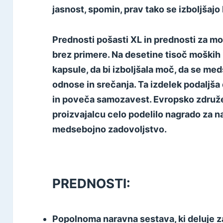
jasnost, spomin, prav tako se izboljšaj
Prednosti pošasti XL in prednosti za moš
brez primere. Na desetine tisoč moški
kapsule, da bi izboljšala moč, da se me
odnose in srečanja. Ta izdelek podaljša
in poveča samozavest. Evropsko združe
proizvajalcu celo podelilo nagrado za na
medsebojno zadovoljstvo.
PREDNOSTI:
Popolnoma naravna sestava, ki deluje za 