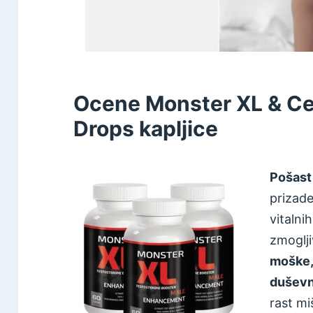
Ocene Monster XL & Cen
Drops kapljice
Pošast
prizade
vitalni
zmoglji
moške, 
duševno
rast mi