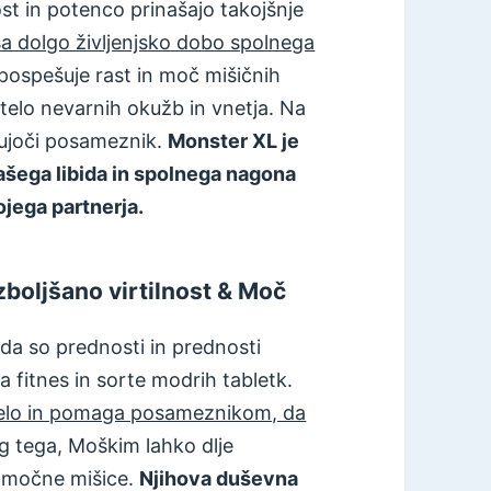
st in potenco prinašajo takojšnje
ša dolgo življenjsko dobo spolnega
 pospešuje rast in moč mišičnih
i telo nevarnih okužb in vnetja. Na
lujoči posameznik.
Monster XL je
ašega libida in spolnega nagona
ojega partnerja.
zboljšano virtilnost & Moč
, da so prednosti in prednosti
a fitnes in sorte modrih tabletk.
telo in pomaga posameznikom, da
eg tega, Moškim lahko dlje
in močne mišice.
Njihova duševna