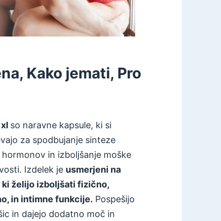
a, Kako jemati, Pro
 xl
so naravne kapsule, ki si
vajo za spodbujanje sinteze
h hormonov in izboljšanje moške
vosti. Izdelek je
usmerjeni na
ki želijo izboljšati fizično,
, in intimne funkcije.
Pospešijo
šic in dajejo dodatno moč in