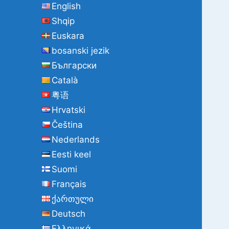
English
Shqip
Euskara
bosanski jezik
Български
Català
粤语
Hrvatski
Čeština
Nederlands
Eesti keel
Suomi
Français
ქართული
Deutsch
Ελληνικά