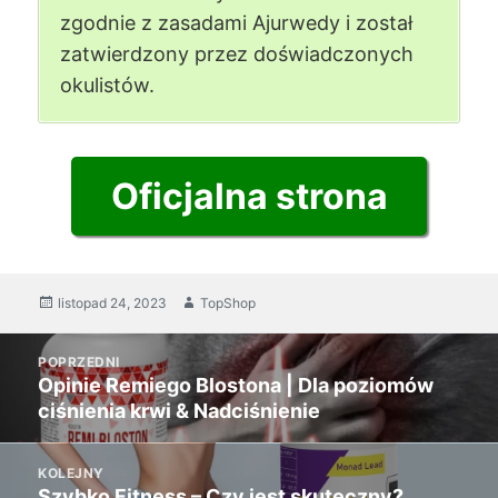
zgodnie z zasadami Ajurwedy i został
zatwierdzony przez doświadczonych
okulistów.
Oficjalna strona
Wysłany
listopad 24, 2023
Autor
TopShop
dnia
nawigacja
POPRZEDNI
po
Opinie Remiego Blostona | Dla poziomów
Poprzedni
wpisach
ciśnienia krwi & Nadciśnienie
post:
KOLEJNY
Szybko Fitness – Czy jest skuteczny?
Następny