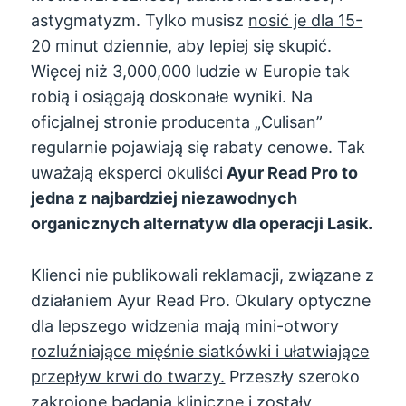
astygmatyzm. Tylko musisz
nosić je dla 15-
20 minut dziennie, aby lepiej się skupić.
Więcej niż 3,000,000 ludzie w Europie tak
robią i osiągają doskonałe wyniki. Na
oficjalnej stronie producenta „Culisan”
regularnie pojawiają się rabaty cenowe. Tak
uważają eksperci okuliści
Ayur Read Pro to
jedna z najbardziej niezawodnych
organicznych alternatyw dla operacji Lasik.
Klienci nie publikowali reklamacji, związane z
działaniem Ayur Read Pro. Okulary optyczne
dla lepszego widzenia mają
mini-otwory
rozluźniające mięśnie siatkówki i ułatwiające
przepływ krwi do twarzy.
Przeszły szeroko
zakrojone badania kliniczne i zostały