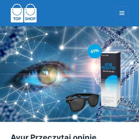
MENU
I
WIDGETY
TopShop-EU.com
Ayur Przeczytaj opinie