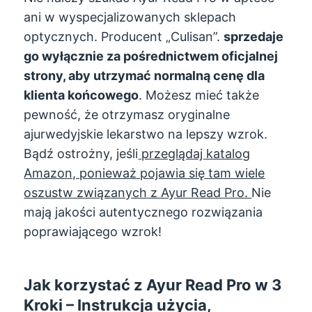
ani w wyspecjalizowanych sklepach
optycznych. Producent „Culisan”.
sprzedaje
go wyłącznie za pośrednictwem oficjalnej
strony, aby utrzymać normalną cenę dla
klienta końcowego
. Możesz mieć także
pewność, że otrzymasz oryginalne
ajurwedyjskie lekarstwo na lepszy wzrok.
Bądź ostrożny, jeśli
przeglądaj katalog
Amazon, ponieważ pojawia się tam wiele
oszustw związanych z Ayur Read Pro.
Nie
mają jakości autentycznego rozwiązania
poprawiającego wzrok!
Jak korzystać z Ayur Read Pro w 3
Kroki – Instrukcja użycia,