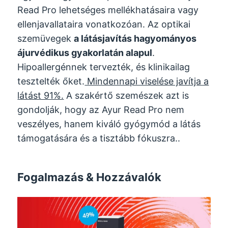
Read Pro lehetséges mellékhatásaira vagy
ellenjavallataira vonatkozóan. Az optikai
szemüvegek
a látásjavítás hagyományos
ájurvédikus gyakorlatán alapul
.
Hipoallergénnek tervezték, és klinikailag
tesztelték őket.
Mindennapi viselése javítja a
látást 91%.
A szakértő szemészek azt is
gondolják, hogy az Ayur Read Pro nem
veszélyes, hanem kiváló gyógymód a látás
támogatására és a tisztább fókuszra..
Fogalmazás & Hozzávalók