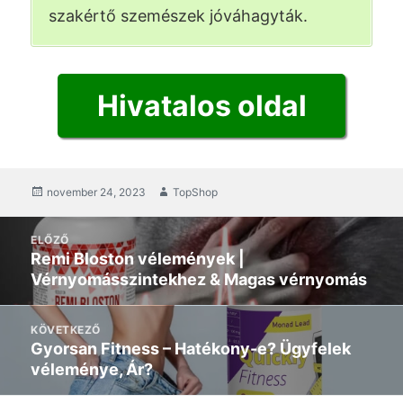
szakértő szemészek jóváhagyták.
Hivatalos oldal
közzétett
november 24, 2023
Szerző
TopShop
Hozzászólás
ELŐZŐ
navigáció
Remi Bloston vélemények |
Előző
Vérnyomásszintekhez & Magas vérnyomás
poszt:
KÖVETKEZŐ
Gyorsan Fitness – Hatékony-e? Ügyfelek
Következő
véleménye, Ár?
üzenet: