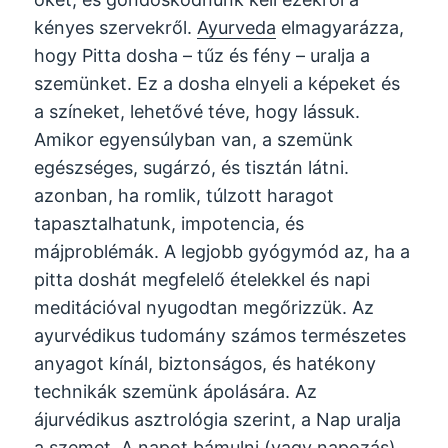
kényes szervekről.
Ayurveda
elmagyarázza,
hogy Pitta dosha – tűz és fény – uralja a
szemünket. Ez a dosha elnyeli a képeket és
a színeket, lehetővé téve, hogy lássuk.
Amikor egyensúlyban van, a szemünk
egészséges, sugárzó, és tisztán látni.
azonban, ha romlik, túlzott haragot
tapasztalhatunk, impotencia, és
májproblémák. A legjobb gyógymód az, ha a
pitta doshát megfelelő ételekkel és napi
meditációval nyugodtan megőrizzük. Az
ayurvédikus tudomány számos természetes
anyagot kínál, biztonságos, és hatékony
technikák szemünk ápolására. Az
ájurvédikus asztrológia szerint, a Nap uralja
a szemet.
A napot bámulni (vagy napozás)