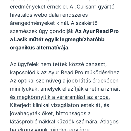
eredményeket érnek el. A „Culisan” gyártó
hivatalos weboldala rendszeres
árengedményeket kínál. A szakértő
szemészek úgy gondolják
Az Ayur Read Pro
a Lasik műtét egyik legmegbízhatóbb
organikus alternatívája.
Az ügyfelek nem tettek közzé panaszt,
kapcsolódik az Ayur Read Pro működéséhez.
Az optikai szemüveg a jobb látás érdekében
mini lyukak, amelyek ellazítják a retina izmait
és megkönnyítik a véráramlást az arcba.
Kiterjedt klinikai vizsgálaton estek át, és
jóváhagyták őket, biztonságos a
látásproblémákkal küzdők számára. Átlagos
hatékonyságuk minden egyénre