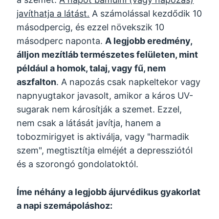
javíthatja a látást.
A számolással kezdődik 10
másodpercig, és ezzel növekszik 10
másodperc naponta.
A legjobb eredmény,
álljon mezítláb természetes felületen, mint
például a homok, talaj, vagy fű, nem
aszfalton
. A napozás csak napkeltekor vagy
napnyugtakor javasolt, amikor a káros UV-
sugarak nem károsítják a szemet. Ezzel,
nem csak a látását javítja, hanem a
tobozmirigyet is aktiválja, vagy "harmadik
szem", megtisztítja elméjét a depressziótól
és a szorongó gondolatoktól.
Íme néhány a legjobb ájurvédikus gyakorlat
a napi szemápoláshoz: