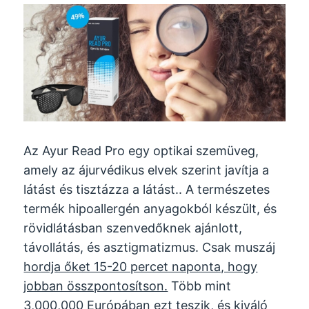
Az Ayur Read Pro egy optikai szemüveg,
amely az ájurvédikus elvek szerint javítja a
látást és tisztázza a látást.. A természetes
termék hipoallergén anyagokból készült, és
rövidlátásban szenvedőknek ajánlott,
távollátás, és asztigmatizmus. Csak muszáj
hordja őket 15-20 percet naponta, hogy
jobban összpontosítson.
Több mint
3,000,000 Európában ezt teszik, és kiváló