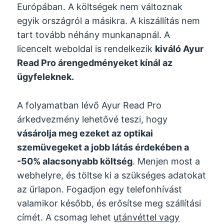
Európában. A költségek nem változnak
egyik országról a másikra. A kiszállítás nem
tart tovább néhány munkanapnál. A
licencelt weboldal is rendelkezik
kiváló Ayur
Read Pro árengedményeket kínál az
ügyfeleknek.
A folyamatban lévő Ayur Read Pro
árkedvezmény lehetővé teszi, hogy
vásárolja meg ezeket az optikai
szemüvegeket a jobb látás érdekében a
-50% alacsonyabb költség
. Menjen most a
webhelyre, és töltse ki a szükséges adatokat
az űrlapon. Fogadjon egy telefonhívást
valamikor később, és erősítse meg szállítási
címét. A csomag lehet
utánvéttel vagy