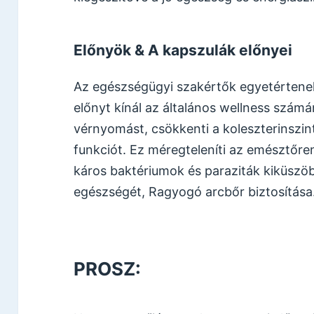
Előnyök & A kapszulák előnyei
Az egészségügyi szakértők egyetértene
előnyt kínál az általános wellness számá
vérnyomást, csökkenti a koleszterinszinte
funkciót. Ez méregteleníti az emésztőren
káros baktériumok és paraziták kiküszö
egészségét, Ragyogó arcbőr biztosítása
PROSZ: