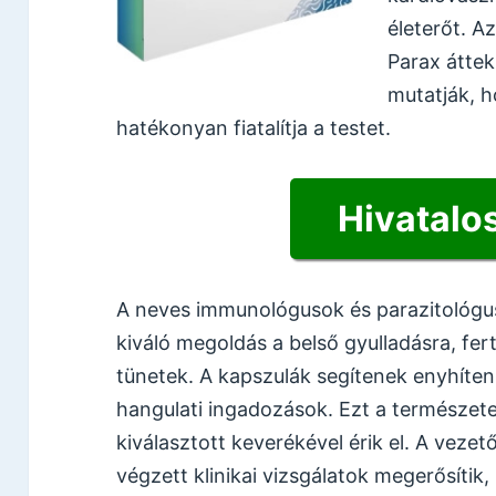
életerőt. A
Parax átte
mutatják, h
hatékonyan fiatalítja a testet.
Hivatalos
A neves immunológusok és parazitológu
kiváló megoldás a belső gyulladásra, fer
tünetek. A kapszulák segítenek enyhíteni
hangulati ingadozások. Ezt a természe
kiválasztott keverékével érik el. A veze
végzett klinikai vizsgálatok megerősíti