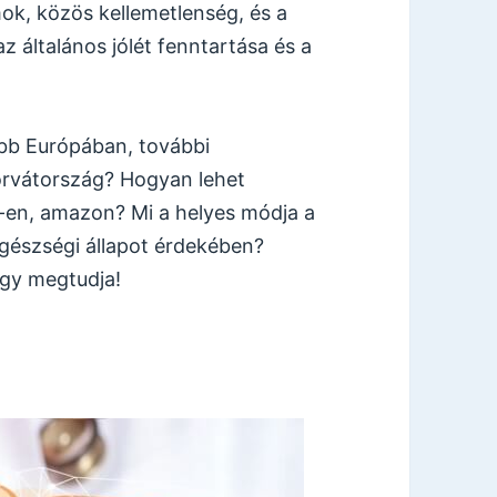
ok, közös kellemetlenség, és a
z általános jólét fenntartása és a
obb Európában, további
Horvátország? Hogyan lehet
 -en, amazon? Mi a helyes módja a
egészségi állapot érdekében?
hogy megtudja!