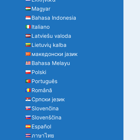
Magyar
Bahasa Indonesia
Italiano
Latviešu valoda
Lietuvių kalba
македонски јазик
Bahasa Melayu
Polski
Português
Română
Cрпски језик
Slovenčina
Slovenščina
Español
ภาษาไทย