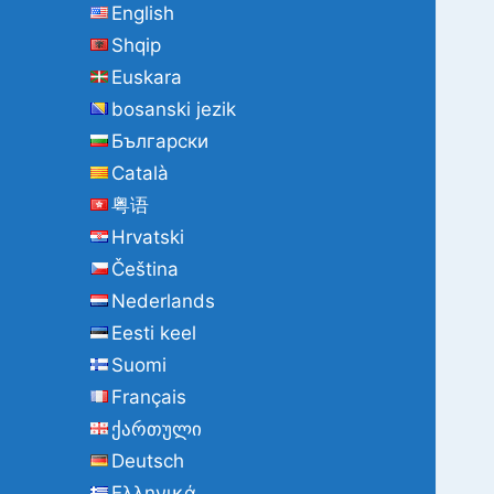
English
e
Shqip
:
Euskara
bosanski jezik
Български
Català
粤语
Hrvatski
Čeština
Nederlands
Eesti keel
Suomi
Français
ქართული
Deutsch
Ελληνικά