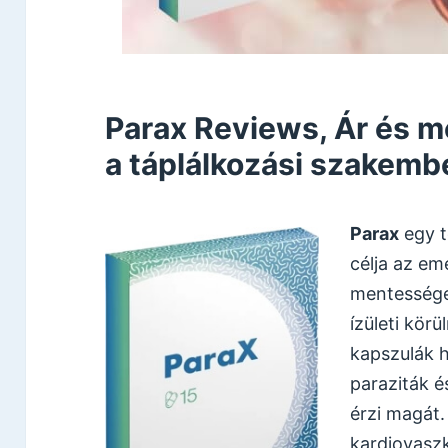
Parax Reviews, Ár és m
a táplálkozási szakemb
Parax
egy t
célja az emé
mentessége
ízületi kör
kapszulák h
paraziták é
érzi magát.
kardiovaszk