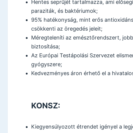
Hentes seprűjét tartalmazza, ami elősegí
paraziták, és baktériumok;
95% hatékonyság, mint erős antioxidáns
csökkenti az öregedés jeleit;
Méregteleníti az emésztőrendszert, job
biztosítása;
Az Európai Testápolási Szervezet elism
gyógyszere;
Kedvezményes áron érhető el a hivatalo
KONSZ:
Kiegyensúlyozott étrendet igényel a le