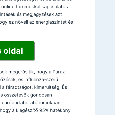
z online fórumokkal kapcsolatos
kintések és megjegyzések azt
ogy ez növeli az energiaszintet és
 oldal
sok megerősítik, hogy a Parax
tőzések, és influenza-szerű
 a fáradtságot, kimerültség, És
tes összetevők gondosan
tő európai laboratóriumokban
k, hogy a kiegészítő 95% hatékony