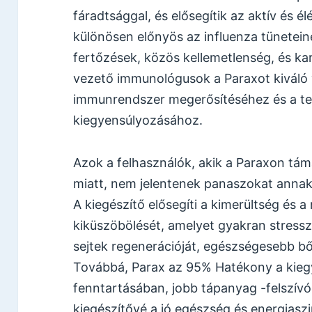
fáradtsággal, és elősegítik az aktív és 
különösen előnyös az influenza tünetein
fertőzések, közös kellemetlenség, és ka
vezető immunológusok a Paraxot kiváló v
immunrendszer megerősítéséhez és a tes
kiegyensúlyozásához.
Azok a felhasználók, akik a Paraxon tá
miatt, nem jelentenek panaszokat anna
A kiegészítő elősegíti a kimerültség és a
kiküszöbölését, amelyet gyakran stress
sejtek regenerációját, egészségesebb bő
Továbbá, Parax az 95% Hatékony a kieg
fenntartásában, jobb tápanyag -felszívód
kiegészítővé a jó egészség és energiasz