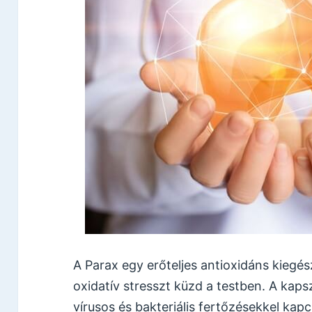
A Parax egy erőteljes antioxidáns kiegés
oxidatív stresszt küzd a testben. A kap
vírusos és bakteriális fertőzésekkel kap