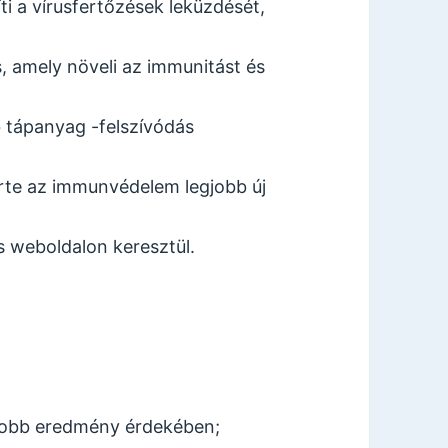
ti a vírusfertőzések leküzdését,
, amely növeli az immunitást és
b tápanyag -felszívódás
erte az immunvédelem legjobb új
s weboldalon keresztül.
gjobb eredmény érdekében;