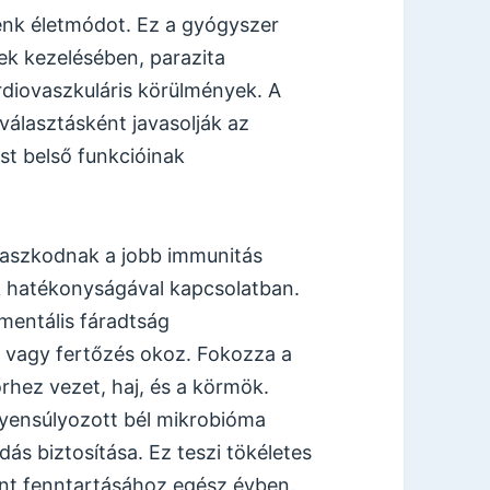
élénk életmódot. Ez a gyógyszer
ek kezelésében, parazita
rdiovaszkuláris körülmények. A
álasztásként javasolják az
t belső funkcióinak
maszkodnak a jobb immunitás
k hatékonyságával kapcsolatban.
 mentális fáradtság
z vagy fertőzés okoz. Fokozza a
rhez vezet, haj, és a körmök.
yensúlyozott bél mikrobióma
ás biztosítása. Ez teszi tökéletes
int fenntartásához egész évben.