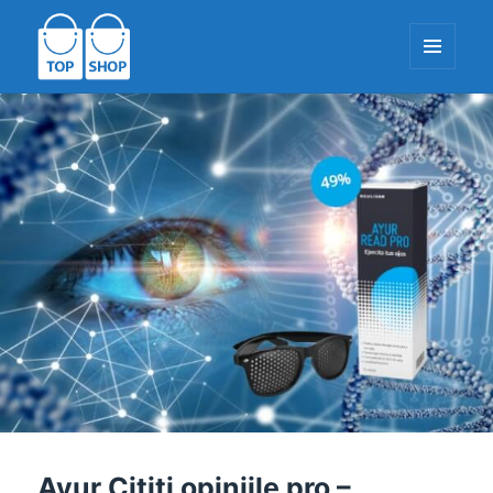
MENIU
ȘI
WIDGET-
TopShop-EU.com
URI
Ayur Citiți opiniile pro –