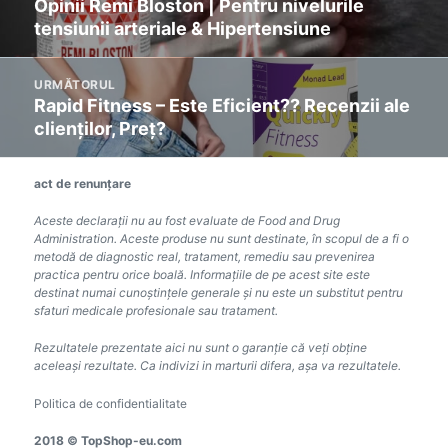
Opinii Remi Bloston | Pentru nivelurile
Previous
navigare
tensiunii arteriale & Hipertensiune
post:
URMĂTORUL
Rapid Fitness – Este Eficient?? Recenzii ale
Următoarea
clienților, Preț?
postare:
act de renunțare
Aceste declarații nu au fost evaluate de Food and Drug
Administration. Aceste produse nu sunt destinate, în scopul de a fi o
metodă de diagnostic real, tratament, remediu sau prevenirea
practica pentru orice boală. Informațiile de pe acest site este
destinat numai cunoștințele generale și nu este un substitut pentru
sfaturi medicale profesionale sau tratament.
Rezultatele prezentate aici nu sunt o garanție că veți obține
aceleași rezultate. Ca indivizi in marturii difera, așa va rezultatele.
Politica de confidentialitate
2018 © TopShop-eu.com