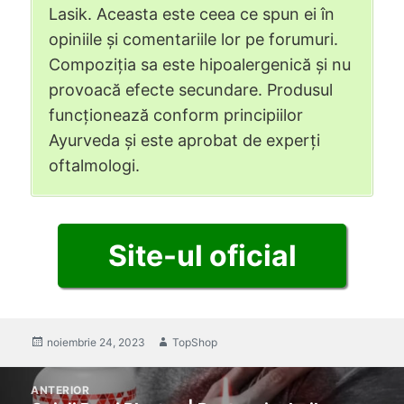
Lasik. Aceasta este ceea ce spun ei în
opiniile și comentariile lor pe forumuri.
Compoziția sa este hipoalergenică și nu
provoacă efecte secundare. Produsul
funcționează conform principiilor
Ayurveda și este aprobat de experți
oftalmologi.
Site-ul oficial
postat
noiembrie 24, 2023
Autor
TopShop
pe
Mesaj
ANTERIOR
de