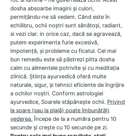
dosha absoarbe imagini și culori,
permițându-ne să vedem. Când este în
echilibru, ochii noștri sunt sănătoși, radiant,
si vezi clar. in orice caz, dacă se agravează,
putem experimenta furie excesivă,
impotenţă, și probleme cu ficatul. Cel mai
bun remediu este să păstrezi pitta dosha
calm cu alimentele potrivite și cu meditația
zilnică. Știința ayurvedică oferă multe
naturale, sigur, și tehnici eficiente de îngrijire
a ochilor noștri. Conform astrologiei
ayurvedice, Soarele stăpânește ochii.
Privind
la soare (sau la plajă) poate îmbunătăți
vederea.
Începe de la a număra pentru 10
secunde și crește cu 10 secunde pe zi.
Pentru cele mai bune rezultate, stați