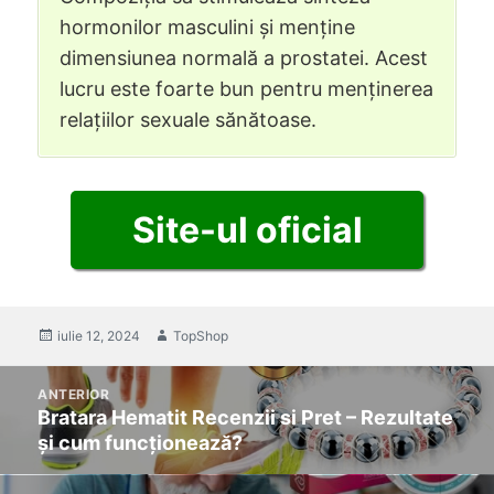
hormonilor masculini și menține
dimensiunea normală a prostatei. Acest
lucru este foarte bun pentru menținerea
relațiilor sexuale sănătoase.
Site-ul oficial
postat
iulie 12, 2024
Autor
TopShop
pe
Mesaj
ANTERIOR
de
Bratara Hematit Recenzii si Pret – Rezultate
Previous
navigare
și cum funcționează?
post: