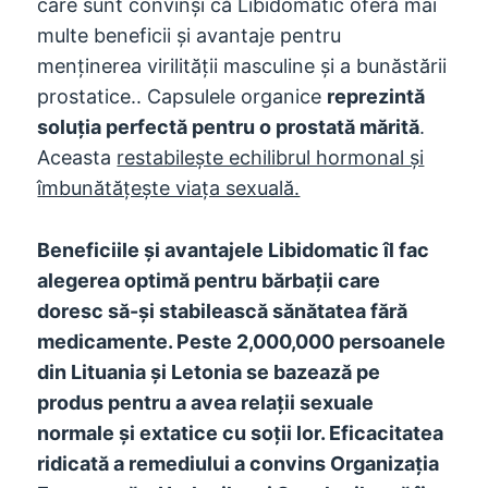
care sunt convinși că Libidomatic oferă mai
multe beneficii și avantaje pentru
menținerea virilității masculine și a bunăstării
prostatice.. Capsulele organice
reprezintă
soluția perfectă pentru o prostată mărită
.
Aceasta
restabilește echilibrul hormonal și
îmbunătățește viața sexuală.
Beneficiile și avantajele Libidomatic îl fac
alegerea optimă pentru bărbații care
doresc să-și stabilească sănătatea fără
medicamente. Peste 2,000,000 persoanele
din Lituania și Letonia se bazează pe
produs pentru a avea relații sexuale
normale și extatice cu soții lor. Eficacitatea
ridicată a remediului a convins Organizația