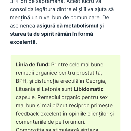
3-4 ori pe săptămână. Acest lucru va
consolida legătura dintre ei și îi va ajuta să
mențină un nivel bun de comunicare. De
asemenea
asigură că metabolismul și
starea ta de spirit rămân în formă
excelentă.
Linia de fund
: Printre cele mai bune
remedii organice pentru prostatită,
BPH, și disfuncția erectilă în Georgia,
Lituania și Letonia sunt
Libidomatic
capsule. Remediul organic pentru sex
mai bun și mai plăcut reciproc primește
feedback excelent în opiniile clienților și
comentariile de pe forumuri.
Compoziția sa stimulează sinteza