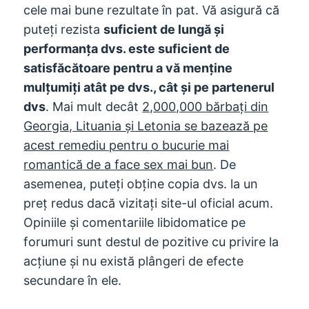
cele mai bune rezultate în pat. Vă asigură că
puteți rezista
suficient de lungă și
performanța dvs. este suficient de
satisfăcătoare pentru a vă menține
mulțumiți atât pe dvs., cât și pe partenerul
dvs
. Mai mult decât
2,000,000 bărbați din
Georgia, Lituania și Letonia se bazează pe
acest remediu pentru o bucurie mai
romantică de a face sex mai bun
. De
asemenea, puteți obține copia dvs. la un
preț redus dacă vizitați site-ul oficial acum.
Opiniile și comentariile libidomatice pe
forumuri sunt destul de pozitive cu privire la
acțiune și nu există plângeri de efecte
secundare în ele.