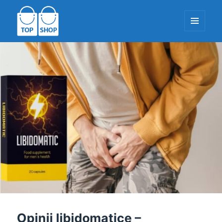
MENIU
ȘI
WIDGET-
TopShop-EU.com
URI
Opinii libidomatice –