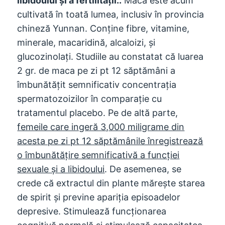
libidoului și a fertilității..
Maca este acum
cultivată în toată lumea, inclusiv în provincia
chineză Yunnan. Conține fibre, vitamine,
minerale, macaridină, alcaloizi, și
glucozinolați. Studiile au constatat că luarea
2 gr. de maca pe zi pt 12 săptămâni a
îmbunătățit semnificativ concentrația
spermatozoizilor în comparație cu
tratamentul placebo. Pe de altă parte,
femeile care ingeră 3,000 miligrame din
acesta pe zi pt 12 săptămânile înregistrează
o îmbunătățire semnificativă a funcției
sexuale și a libidoului
. De asemenea, se
crede că extractul din plante mărește starea
de spirit și previne apariția episoadelor
depresive. Stimulează funcționarea