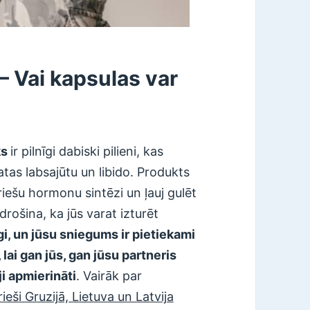
 – Vai kapsulas var
ks
ir pilnīgi dabiski pilieni, kas
tas labsajūtu un libido. Produkts
īriešu hormonu sintēzi un ļauj gulēt
drošina, ka jūs varat izturēt
gi, un jūsu sniegums ir pietiekami
lai gan jūs, gan jūsu partneris
i apmierināti
. Vairāk par
ieši Gruzijā, Lietuva un Latvija