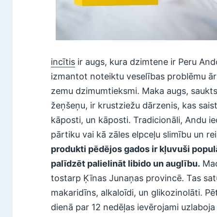
incītis
ir augs, kura dzimtene ir Peru Ando
izmantot noteiktu veselības problēmu ārs
zemu dzimumtieksmi. Maka augs, saukts 
žeņšeņu, ir krustziežu dārzenis, kas sais
kāposti, un kāposti. Tradicionāli, Andu i
pārtiku vai kā zāles elpceļu slimību un r
produkti pēdējos gados ir kļuvuši populār
palīdzēt palielināt libido un auglību.
Mac
tostarp Ķīnas Junaņas provincē. Tas satur
makaridīns, alkaloīdi, un glikozinolāti. P
dienā par 12 nedēļas ievērojami uzlaboja