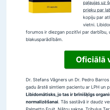
paļaujas uz š
prieku par l
kopiju par at
vietni. Libid
forumos ir diezgan pozitīvi par darbību,
blakusparādībām.
Oficiālā 
Dr. Stefans Vāgners un Dr. Pedro Barros i
gadu ārstē simtiem pacientu ar LPH un pro
Libidomātisks, jo tas ir brīnišķīgs organ
normalizēšanai
. Tās sastāvā ir daudz v
Palmetto Fruit, Nātru sakne, Tribulus Ter