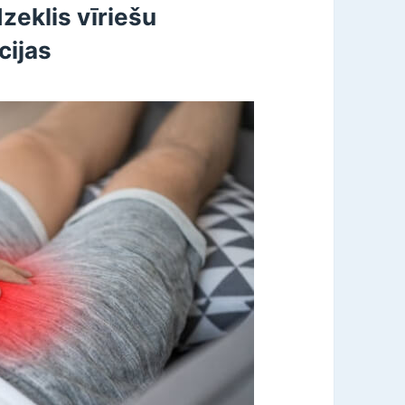
zeklis vīriešu
cijas