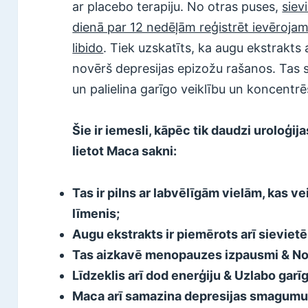
ar placebo terapiju. No otras puses,
siev
dienā par 12 nedēļām reģistrēt ievērojam
libido
. Tiek uzskatīts, ka augu ekstrakts
novērš depresijas epizožu rašanos. Tas 
un palielina garīgo veiklību un koncentr
Šie ir iemesli, kāpēc tik daudzi uroloģij
lietot Maca sakni:
Tas ir pilns ar labvēlīgām vielām, kas 
līmenis;
Augu ekstrakts ir piemērots arī sievietē
Tas aizkavē menopauzes izpausmi & N
Līdzeklis arī dod enerģiju & Uzlabo garī
Maca arī samazina depresijas smagumu