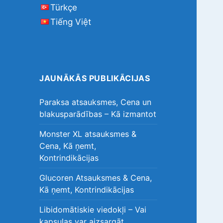
Türkçe
Tiếng Việt
JAUNĀKĀS PUBLIKĀCIJAS
Paraksa atsauksmes, Cena un
blakusparādības – Kā izmantot
Monster XL atsauksmes &
Cena, Kā ņemt,
Kontrindikācijas
Glucoren Atsauksmes & Cena,
Kā ņemt, Kontrindikācijas
Libidomātiskie viedokļi – Vai
kapsulas var aizsargāt