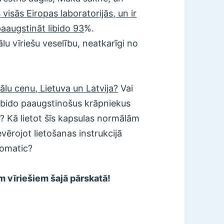
 visās Eiropas laboratorijās, un ir
paaugstināt libido 93
%.
lu vīriešu veselību, neatkarīgi no
ālu cenu, Lietuva un Latvija?
Vai
ibido paaugstinošus krāpniekus
? Kā lietot šīs kapsulas normālām
vērojot lietošanas instrukcijā
domatic?
m vīriešiem šajā pārskatā!