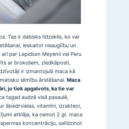
s. Tas ir dabisks līdzeklis, ko var
tēšanai, ieskaitot neauglību un
arī par Lepidium Meyenii vai Peru
tīts ar brokoļiem, ziedkāposti,
edzīvotāji ir izmantojuši maca kā
eimatisko slimību ārstēšanai.
Maca
i, jo tiek apgalvots, ka tie var
a tagad audzē visā pasaulē,
 šķiedrvielas, vitamīni, izrakteņi,
ētījumi atklāja, ka ņemot 2 gr. maca
 spermas koncentrāciju, salīdzinot