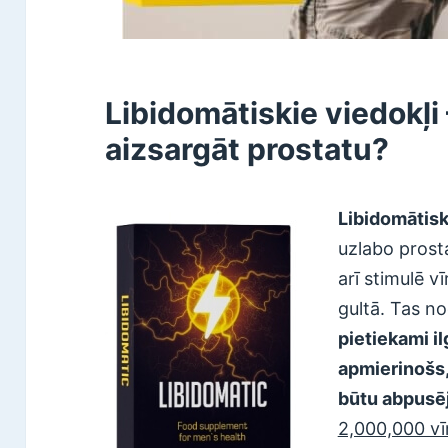
Libidomātiskie viedokļi
aizsargāt prostatu?
Libidomātis
uzlabo prosta
arī stimulē v
gultā. Tas no
pietiekami il
apmierinošs, 
būtu abpusēj
2,000,000 vīr