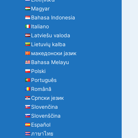
Magyar
Bahasa Indonesia
Italiano
Latviešu valoda
Lietuvių kalba
македонски јазик
Bahasa Melayu
Polski
Português
Română
Cрпски језик
Slovenčina
Slovenščina
Español
ภาษาไทย