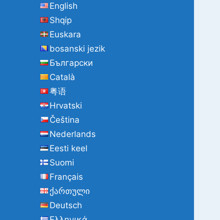
English
Shqip
Euskara
bosanski jezik
Български
Català
粤语
Hrvatski
Čeština
Nederlands
Eesti keel
Suomi
Français
ქართული
Deutsch
Ελληνικά