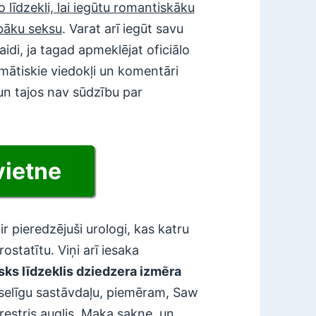
o līdzekli, lai iegūtu romantiskāku
abāku seksu
. Varat arī iegūt savu
laidi, ja tagad apmeklējat oficiālo
omātiskie viedokļi un komentāri
 un tajos nav sūdzību par
vietne
r pieredzējuši urologi, kas katru
statītu. Viņi arī iesaka
isks līdzeklis dziedzera izmēra
eselīgu sastāvdaļu, piemēram, Saw
restris auglis, Maka sakne, un