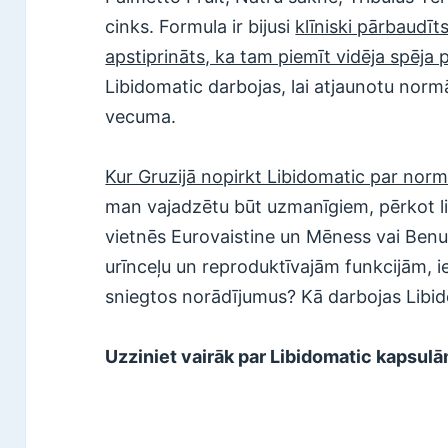
cinks. Formula ir bijusi
klīniski pārbaudīts
apstiprināts, ka tam piemīt vidēja spēja 
Libidomatic darbojas, lai atjaunotu normā
vecuma.
Kur Gruzijā nopirkt Libidomatic par norm
man vajadzētu būt uzmanīgiem, pērkot l
vietnēs Eurovaistine un Mēness vai Benu
urīnceļu un reproduktīvajām funkcijām, ie
sniegtos norādījumus? Kā darbojas Libi
Uzziniet vairāk par Libidomatic kapsulā