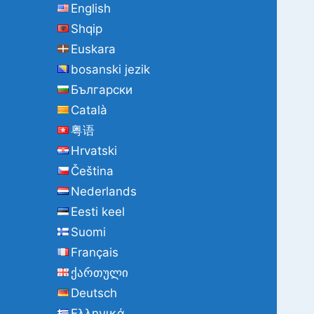
English
Shqip
Euskara
bosanski jezik
Български
Català
粤语
Hrvatski
Čeština
Nederlands
Eesti keel
Suomi
Français
ქართული
Deutsch
Ελληνικά