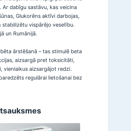
. Ar dabīgu sastāvu, kas veicina
 šūnas, Glukorēns aktīvi darbojas,
n stabilizētu vispārējo veselību.
ijā un Rumānijā.
abēta ārstēšanā – tas stimulē beta
cijas, aizsargā pret toksicitāti,
i, vienlaikus aizsargājot redzi.
paredzēts regulārai lietošanai bez
 atsauksmes