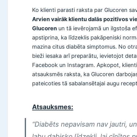
Ko klienti parasti raksta par Glucoren s
Arvien vairāk klientu dalās pozitīvos v
Glucoren
un tā ievērojamā un ilgstoša efe
apstiprina, ka līdzeklis pakāpeniski norm
mazina citus diabēta simptomus. No otra
bieži iesaka arī preparātu, ievietojot de
Facebook un Instagram. Apkopot, klient
atsauksmēs raksta, ka Glucoren darbojas
pateicoties tā sabalansētajai augu recept
Atsauksmes:
“Diabēts nepavisam nav jautri, un 
labu dabisko līdzekli, lai cīnītos