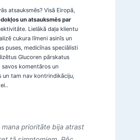
avās atsauksmēs? Visā Eiropā,
iedokļos un atsauksmēs par
ktivitāte. Lielākā daļa klientu
alizē cukura līmeni asinīs un
s puses, medicīnas speciālisti
talizētus Glucoren pārskatus
i savos komentāros un
 un tam nav kontrindikāciju,
ei..
mana prioritāte bija atrast
 pret tā simptomiem. Pēc