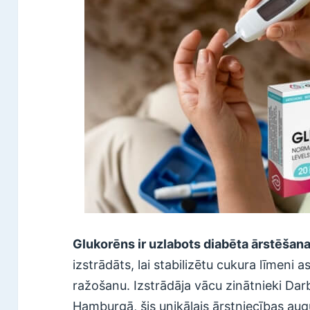
Glukorēns ir uzlabots diabēta ārstēšan
izstrādāts, lai stabilizētu cukura līmeni as
ražošanu. Izstrādāja vācu zinātnieki Dar
Hamburgā, šis unikālais ārstniecības aug