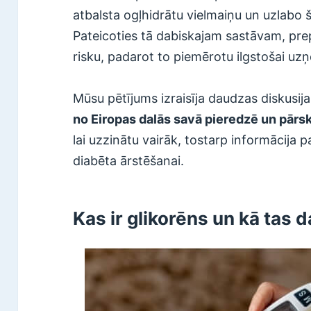
atbalsta ogļhidrātu vielmaiņu un uzlabo š
Pateicoties tā dabiskajam sastāvam, pre
risku, padarot to piemērotu ilgstošai uz
Mūsu pētījums izraisīja daudzas diskusij
no Eiropas dalās savā pieredzē un pārs
lai uzzinātu vairāk, tostarp informācija 
diabēta ārstēšanai.
Kas ir glikorēns un kā tas 