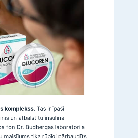
as komplekss.
Tas ir īpaši
inīs un atbalstītu insulīna
ba fon Dr. Budbergas laboratorija
u maisījums tika rūpīgi pārbaudīts