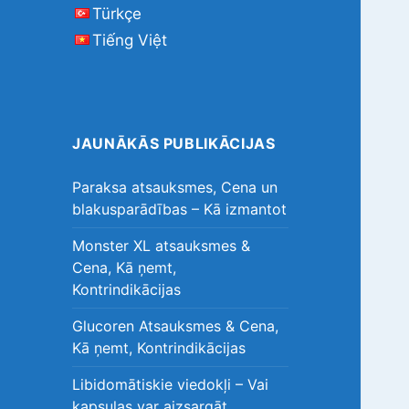
Türkçe
Tiếng Việt
JAUNĀKĀS PUBLIKĀCIJAS
Paraksa atsauksmes, Cena un
blakusparādības – Kā izmantot
Monster XL atsauksmes &
Cena, Kā ņemt,
Kontrindikācijas
Glucoren Atsauksmes & Cena,
Kā ņemt, Kontrindikācijas
Libidomātiskie viedokļi – Vai
kapsulas var aizsargāt