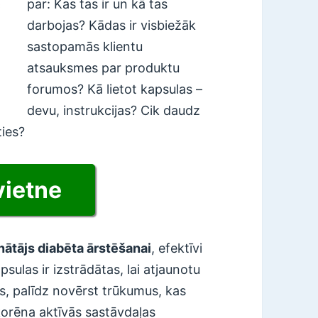
par: Kas tas ir un kā tas
darbojas? Kādas ir visbiežāk
sastopamās klientu
atsauksmes par produktu
forumos? Kā lietot kapsulas –
devu, instrukcijas? Cik daudz
ties?
vietne
nātājs diabēta ārstēšanai
, efektīvi
psulas ir izstrādātas, lai atjaunotu
s, palīdz novērst trūkumus, kas
korēna aktīvās sastāvdaļas