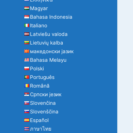
Magyar
Bahasa Indonesia
Italiano
Latviešu valoda
Lietuvių kalba
македонски јазик
Bahasa Melayu
Polski
Português
Română
Cрпски језик
Slovenčina
Slovenščina
Español
ภาษาไทย