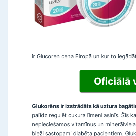
ir Glucoren cena Eiropā un kur to iegādā
Oficiālā 
Glukorēns ir izstrādāts kā uztura bagāti
palīdz regulēt cukura līmeni asinīs. Šīs ka
nepieciešamos vitamīnus un minerālviela
bieži sastopami diabēta pacientiem. Glu