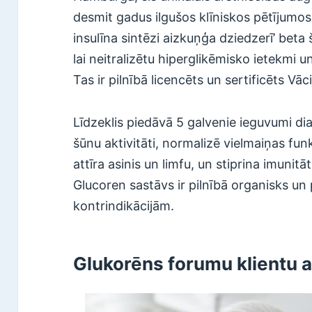
desmit gadus ilgušos klīniskos pētījumos
insulīna sintēzi aizkuņģa dziedzerī’ beta
lai neitralizētu hiperglikēmisko ietekmi u
Tas ir pilnībā licencēts un sertificēts Vāc
Līdzeklis piedāvā 5 galvenie ieguvumi di
šūnu aktivitāti, normalizē vielmaiņas funk
attīra asinis un limfu, un stiprina imunitāt
Glucoren sastāvs ir pilnībā organisks un 
kontrindikācijām.
Glukorēns forumu klientu