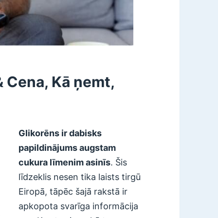
 Cena, Kā ņemt,
Glikorēns ir dabisks
papildinājums augstam
cukura līmenim asinīs
. Šis
līdzeklis nesen tika laists tirgū
Eiropā, tāpēc šajā rakstā ir
apkopota svarīga informācija