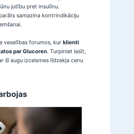
ūnu jutību pret insulīnu.
parāts samazina kontrindikāciju
ņemšanai.
as veselības forumos, kur
klienti
katos par Glucoren
. Turpiniet lasīt,
par šī augu izcelsmes līdzekļa cenu
darbojas