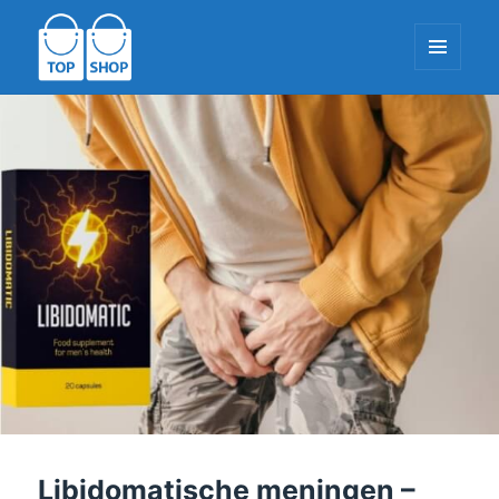
MENU
EN
WIDGETS
TopShop-EU.com
Libidomatische meningen –