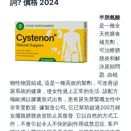
詞? 價格 2024
半胱氨酸
是一種全
天然膳食
補充劑，
可治療膀
胱炎和解
決尿頻問
題. 由植
物性物質組成, 這是一種高效的製劑，可改善泌
尿系統的健康，使女性過上正常的生活. 該配方
喺歐洲以膠囊形式出售，患有尿失禁緊嘅女性中
非常受歡迎. 據製造公司, 它已幫助超過200万婦
女擺脫膀胱炎並防止其復發. 它以自然的方式工
作，不會引起令人不快的副作用或禁忌症. 客戶