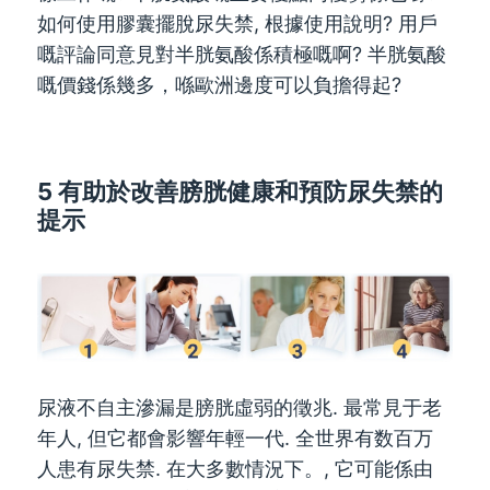
如何使用膠囊擺脫尿失禁, 根據使用說明? 用戶
嘅評論同意見對半胱氨酸係積極嘅啊? 半胱氨酸
嘅價錢係幾多，喺歐洲邊度可以負擔得起?
5 有助於改善膀胱健康和預防尿失禁的
提示
尿液不自主滲漏是膀胱虛弱的徵兆. 最常見于老
年人, 但它都會影響年輕一代. 全世界有数百万
人患有尿失禁. 在大多數情況下。, 它可能係由