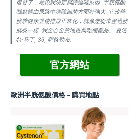
復發了，就係我決定寫評論嘅原因. 半胱氨酸
喺點樣由尿路中清除細菌方面好強大. 它改善
膀胱健康並使排尿正常化，就像您從未患過膀
胱炎一樣. 我全心全意地推薦呢個產品。 夏洛
特·马丁, 35, 萨格勒布.
官方網站
歐洲半胱氨酸價格 – 購買地點