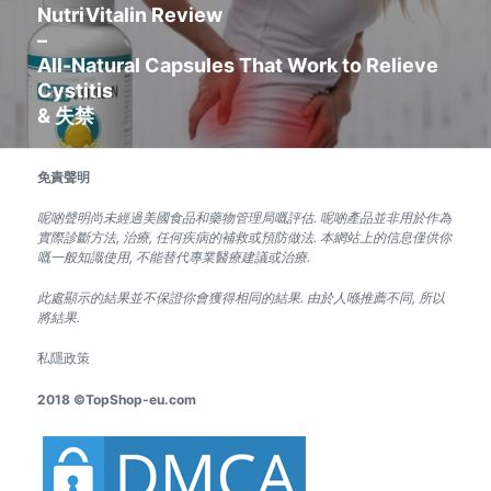
NutriVitalin Review
下
–
一
All-Natural Capsules That Work to Relieve
篇
Cystitis
文
& 失禁
章:
免責聲明
呢啲聲明尚未經過美國食品和藥物管理局嘅評估. 呢啲產品並非用於作為
實際診斷方法, 治療, 任何疾病的補救或預防做法. 本網站上的信息僅供你
嘅一般知識使用, 不能替代專業醫療建議或治療.
此處顯示的結果並不保證你會獲得相同的結果. 由於人喺推薦不同, 所以
將結果.
私隱政策
2018 ©TopShop-eu.com