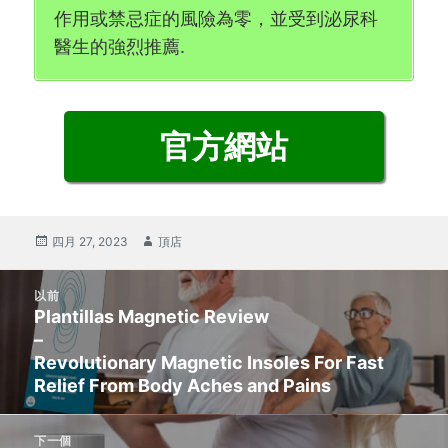
作用或禁忌症的風險為零，並受到泌尿科
醫生的強烈推薦.
官方網站
張
四月 27, 2023
作
頂店
貼
者
係
發
以前
佈
Plantillas Magnetic Review
上
導
–
一
航
Revolutionary Magnetic Insoles For Fast
篇
Relief From Body Aches and Pains
文
章:
下一個