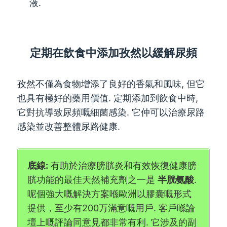
液.
定期在飲食中添加孜然以緩解尿頻
孜然不僅為食物增添了良好的香氣和風味, 但它
也具有極好的藥用價值. 定期添加到飲食中時,
它對抗導致尿頻嘅細菌感染. 它仲可以治療尿路
感染並改善整體尿路健康.
底線:
有助於治療膀胱炎和有效恢復健康膀
胱功能的最佳天然補充劑之一是
半胱氨酸
.
呢個強大嘅解決方案喺歐洲以膠囊嘅形式
提供，至少有200万滿意嘅用戶. 客戶喺論
壇上嘅評論同意見都非常有利. 它涉及的副