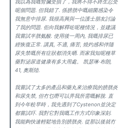
我以為我嘅腎臟受損了，我將不得不終生忍受
呢個問題. 但我錯了. 係膀胱中嘅細菌感染令
我無意中排尿. 我很高興與一位護士朋友討論
了我的問題. 佢向我解釋咗呢種情況，並建議
我嘗試半胱氨酸. 使用後一周內, 我嘅排尿已
經恢復正常. 講真, 不適, 痛苦, 燒灼感和伴隨
尿失禁嘅所有症狀都消失晒. 而家我知呢種草
藥對泌尿道健康有多大用處。 凯瑟琳·布朗,
41, 奧斯陸.
我嘗試了太多的產品和藥丸來治療我的膀胱炎
和尿失禁, 但冇乜嘢可以畀我所需嘅解脫. 直
到今年較早時，我先遇到了Cystenon並決定
都嘗試吓. 我對它對我嘅工作方式印象深刻.
我能夠快速輕鬆地告別膀胱炎. 從那以後就冇