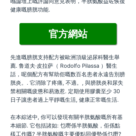
喺論壇上嘅評論同意見表明，半胱氨酸益咗恢復
健康嘅膀胱功能.
官方網站
先進嘅膀胱支持配方被歐洲頂級泌尿科醫生舉
薦. 鲁道夫·皮拉萨（ Rodolfo Pilassa ）醫生
話，呢個配方有幫助佢嘅数百名患者永遠告別膀
胱炎。. 它消除了疼痛, 不適。, 與膀胱炎和尿失
禁相關嘅疲憊和易激惹. 定期使用膠囊至少 30
日子讓患者過上平靜嘅生活, 健康正常嘅生活.
在本綜述中, 你可以發現有關半胱氨酸嘅所有基
本細節. 它包括諸如: 乜嘢係半胱氨酸，佢係點
樣工作嘅? 半胱氨酸嘅主要優點同優勢係乜嘢?