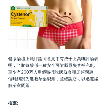
健康論壇上嘅評論同意見中有成千上萬嘅評論表
明，半胱氨酸係一種安全可靠嘅尿失禁補充劑.
至少有200万人用佢嚟擺脫膀胱炎和尿頻問題.
佢哋稱讚先進嘅草藥製劑，並確認它可以迅速緩
解浴室問題.
推薦: