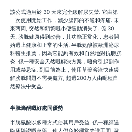
該公式適用於 30 天來完全緩解尿失禁. 它由第
一次使用開始工作，減少腹部的不適和疼痛. 未
來两周, 突然和頻繁嘅小便衝動消失了. 係 30
天, 膀胱健康得到改善，其功能正常化，患者開
始過上健康和正常的生活. 半胱氨酸被歐洲泌尿
科醫生推薦，因為它能夠有效和自然地對抗膀胱
炎. 係一種安全天然嘅解決方案，唔會引起副作
用或禁忌症. 到目前為止，使用草藥溶液快速緩
解膀胱問題不需要處方, 超過200万人由呢種自
然療法中受益.
半胱烯酮嘅好處同優勢
半胱氨酸以多種方式使其用戶受益. 係一種經過
臨床驗證嘅草藥，使人們免於經常去洗手間. 歐