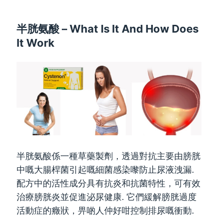
半胱氨酸 –
What Is It And How Does
It Work
半胱氨酸係一種草藥製劑，透過對抗主要由膀胱
中嘅大腸桿菌引起嘅細菌感染嚟防止尿液洩漏.
配方中的活性成分具有抗炎和抗菌特性，可有效
治療膀胱炎並促進泌尿健康. 它們緩解膀胱過度
活動症的癥狀，畀啲人仲好咁控制排尿嘅衝動.