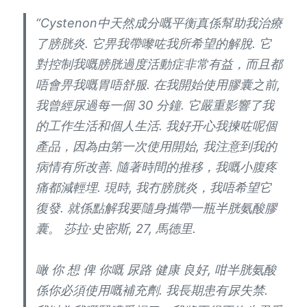
“Cystenon中天然成分嘅平衡真係幫助我治療
了膀胱炎. 它畀我帶嚟咗我所希望的解脫. 它
對控制我嘅膀胱過度活動症非常有益，而且都
唔會畀我嘅胃唔舒服. 在我開始使用膠囊之前,
我曾經尿過每一個 30 分鐘. 它嚴重影響了我
的工作生活和個人生活. 我好开心我揀咗呢個
產品，因為由第一次使用開始, 我注意到我的
病情有所改善. 隨著時間的推移，我嘅小腹疼
痛都減輕埋. 現時, 我冇膀胱炎，我唔希望它
復發. 就係點解我要隨身攜帶一瓶半胱氨酸膠
囊。 莎拉·史密斯, 27, 馬德里.
噉 你 想 俾 你嘅 尿路 健康 良好, 咁半胱氨酸
係你必須使用嘅補充劑. 我長期患有尿失禁.