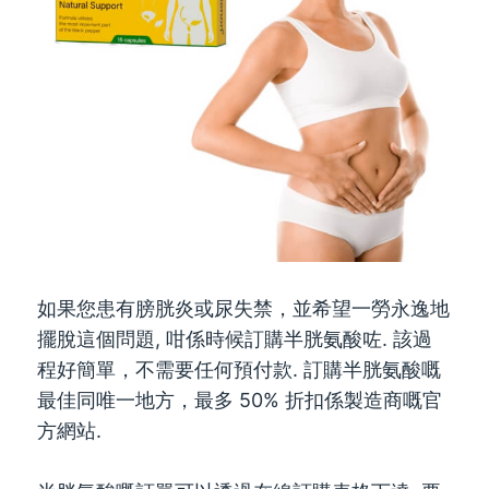
如果您患有膀胱炎或尿失禁，並希望一勞永逸地
擺脫這個問題, 咁係時候訂購半胱氨酸咗. 該過
程好簡單，不需要任何預付款. 訂購半胱氨酸嘅
最佳同唯一地方，最多 50% 折扣係製造商嘅官
方網站.