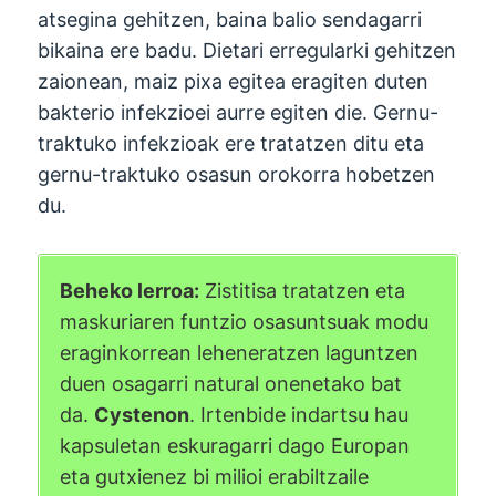
atsegina gehitzen, baina balio sendagarri
bikaina ere badu. Dietari erregularki gehitzen
zaionean, maiz pixa egitea eragiten duten
bakterio infekzioei aurre egiten die. Gernu-
traktuko infekzioak ere tratatzen ditu eta
gernu-traktuko osasun orokorra hobetzen
du.
Beheko lerroa:
Zistitisa tratatzen eta
maskuriaren funtzio osasuntsuak modu
eraginkorrean leheneratzen laguntzen
duen osagarri natural onenetako bat
da.
Cystenon
. Irtenbide indartsu hau
kapsuletan eskuragarri dago Europan
eta gutxienez bi milioi erabiltzaile