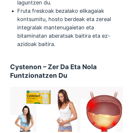
laguntzen du.
Fruta freskoak bezalako elikagaiak
kontsumitu, hosto berdeak eta zereal
integralak mantenugaietan eta
bitaminatan aberatsak baitira eta ez-
azidoak baitira.
Cystenon – Zer Da Eta Nola
Funtzionatzen Du