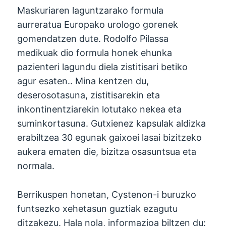
Maskuriaren laguntzarako formula
aurreratua Europako urologo gorenek
gomendatzen dute. Rodolfo Pilassa
medikuak dio formula honek ehunka
pazienteri lagundu diela zistitisari betiko
agur esaten.. Mina kentzen du,
deserosotasuna, zistitisarekin eta
inkontinentziarekin lotutako nekea eta
suminkortasuna. Gutxienez kapsulak aldizka
erabiltzea 30 egunak gaixoei lasai bizitzeko
aukera ematen die, bizitza osasuntsua eta
normala.
Berrikuspen honetan, Cystenon-i buruzko
funtsezko xehetasun guztiak ezagutu
ditzakezu. Hala nola, informazioa biltzen du: