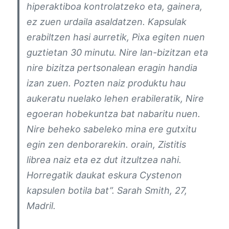
hiperaktiboa kontrolatzeko eta, gainera,
ez zuen urdaila asaldatzen. Kapsulak
erabiltzen hasi aurretik, Pixa egiten nuen
guztietan 30 minutu. Nire lan-bizitzan eta
nire bizitza pertsonalean eragin handia
izan zuen. Pozten naiz produktu hau
aukeratu nuelako lehen erabileratik, Nire
egoeran hobekuntza bat nabaritu nuen.
Nire beheko sabeleko mina ere gutxitu
egin zen denborarekin. orain, Zistitis
librea naiz eta ez dut itzultzea nahi.
Horregatik daukat eskura Cystenon
kapsulen botila bat”. Sarah Smith, 27,
Madril.