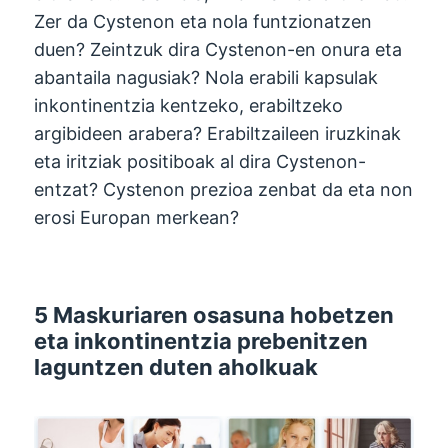
Zer da Cystenon eta nola funtzionatzen
duen? Zeintzuk dira Cystenon-en onura eta
abantaila nagusiak? Nola erabili kapsulak
inkontinentzia kentzeko, erabiltzeko
argibideen arabera? Erabiltzaileen iruzkinak
eta iritziak positiboak al dira Cystenon-
entzat? Cystenon prezioa zenbat da eta non
erosi Europan merkean?
5 Maskuriaren osasuna hobetzen
eta inkontinentzia prebenitzen
laguntzen duten aholkuak