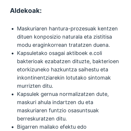
Aldekoak:
Maskuriaren hantura-prozesuak kentzen
dituen konposizio naturala eta zistitisa
modu eraginkorrean tratatzen duena.
Kapsuletako osagai aktiboek e.coli
bakterioak ezabatzen dituzte, bakterioen
etorkizuneko hazkuntza saihestu eta
inkontinentziarekin lotutako sintomak
murrizten ditu.
Kapsulek gernua normalizatzen dute,
maskuri ahula indartzen du eta
maskuriaren funtzio osasuntsuak
berreskuratzen ditu.
Bigarren mailako efektu edo