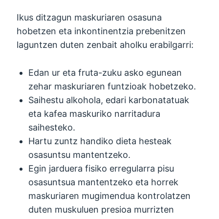
Ikus ditzagun maskuriaren osasuna
hobetzen eta inkontinentzia prebenitzen
laguntzen duten zenbait aholku erabilgarri:
Edan ur eta fruta-zuku asko egunean
zehar maskuriaren funtzioak hobetzeko.
Saihestu alkohola, edari karbonatatuak
eta kafea maskuriko narritadura
saihesteko.
Hartu zuntz handiko dieta hesteak
osasuntsu mantentzeko.
Egin jarduera fisiko erregularra pisu
osasuntsua mantentzeko eta horrek
maskuriaren mugimendua kontrolatzen
duten muskuluen presioa murrizten