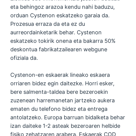
eta behingoz arazoa kendu nahi baduzu,
orduan Cystenon eskatzeko garaia da.
Prozesua erraza da eta ez du
aurreordainketarik behar. Cystenon
eskatzeko tokirik onena eta bakarra 50%
deskontua fabrikatzailearen webgune
ofiziala da.
Cystenon-en eskaerak lineako eskaera
orriaren bidez egin daitezke. Horri esker,
bere salmenta-taldea bere bezeroekin
zuzenean harremanetan jartzeko aukera
ematen du telefono bidez eta entrega
antolatzeko. Europa barruan bidalketa behar
izan daiteke 1-2 asteak bezeroaren helbide
fisiko zehatzaren arabera. Eskaerak COD