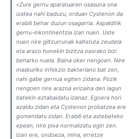
«Zure gernu aparatuaren osasuna ona
izatea nahi baduzu, orduan Cystenon da
erabili behar duzun osagarria. Aspalditik
gernu-inkontinentzia izan nuen. Uste
nuen nire giltzurrunak kaltetuta zeudela
eta arazo honekin bizitza osorako bizi
beharko nuela. Baina oker nengoen. Nire
maskuriko infekzio bakteriano bat zen,
nahi gabe gernua egiten zidana. Pozik
nengoen nire arazoa erizaina den lagun
batekin eztabaidatu izanaz. Egoera hori
azaldu zidan eta Cystenon probatzea ere
gomendatu zidan. Erabili eta astebeteko
epean, nire pixa normalizatu egin zen.
Izan ere, ondoeza, mina, erretze