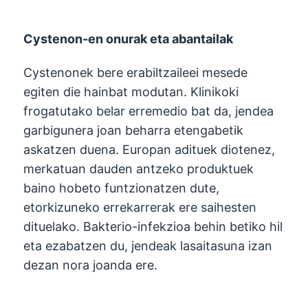
Cystenon-en onurak eta abantailak
Cystenonek bere erabiltzaileei mesede
egiten die hainbat modutan. Klinikoki
frogatutako belar erremedio bat da, jendea
garbigunera joan beharra etengabetik
askatzen duena. Europan adituek diotenez,
merkatuan dauden antzeko produktuek
baino hobeto funtzionatzen dute,
etorkizuneko errekarrerak ere saihesten
dituelako. Bakterio-infekzioa behin betiko hil
eta ezabatzen du, jendeak lasaitasuna izan
dezan nora joanda ere.