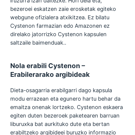
iruzurra izan daitezke. Hori dela eta,
bezeroei eskatzen zaie erosketak egiteko
webgune ofizialera atxikitzea. Ez bilatu
Cystenon farmazian edo Amazonen ez
direlako jatorrizko Cystenon kapsulen
saltzaile baimenduak..
Nola erabili Cystenon –
Erabilerarako argibideak
Dieta-osagarria erabilgarri dago kapsula
modu errazean eta egunero hartu behar da
emaitza onenak lortzeko. Cystenon eskaera
egiten duten bezeroek paketearen barruan
liburuxka bat aurkituko dute eta bertan
erabiltzeko argibideei buruzko informazio