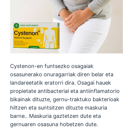
Cystenon-en funtsezko osagaiak
osasunerako onuragarriak diren belar eta
landareetatik eratorri dira. Osagai hauek
propietate antibacterial eta antiinflamatorio
bikainak dituzte, gernu-traktuko bakterioak
hiltzen eta suntsitzen dituzte maskuria
barne.. Maskuria gaztetzen dute eta
gernuaren osasuna hobetzen dute.