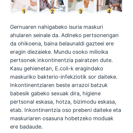
Gernuaren nahigabeko isuria maskuri
ahularen seinale da. Adineko pertsonengan
da ohikoena, baina belaunaldi gazteei ere
eragin diezaieke. Mundu osoko milioika
pertsonek inkontinentzia pairatzen dute.
Kasu gehienetan, E.coli-k eragindako
maskuriko bakterio-infekziotik sor daiteke.
Inkontinentziaren beste arrazoi batzuk
babesik gabeko sexuak dira, higiene
pertsonal eskasa, hotza, bizimodu eskasa,
etab. Inkontinentzia oso prebeni daiteke eta
maskuriaren osasuna hobetzeko moduak
ere badaude.