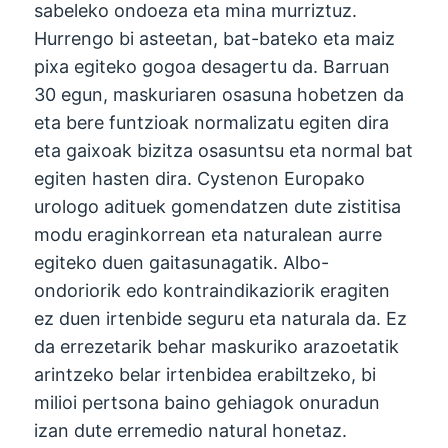
sabeleko ondoeza eta mina murriztuz.
Hurrengo bi asteetan, bat-bateko eta maiz
pixa egiteko gogoa desagertu da. Barruan
30 egun, maskuriaren osasuna hobetzen da
eta bere funtzioak normalizatu egiten dira
eta gaixoak bizitza osasuntsu eta normal bat
egiten hasten dira. Cystenon Europako
urologo adituek gomendatzen dute zistitisa
modu eraginkorrean eta naturalean aurre
egiteko duen gaitasunagatik. Albo-
ondoriorik edo kontraindikaziorik eragiten
ez duen irtenbide seguru eta naturala da. Ez
da errezetarik behar maskuriko arazoetatik
arintzeko belar irtenbidea erabiltzeko, bi
milioi pertsona baino gehiagok onuradun
izan dute erremedio natural honetaz.