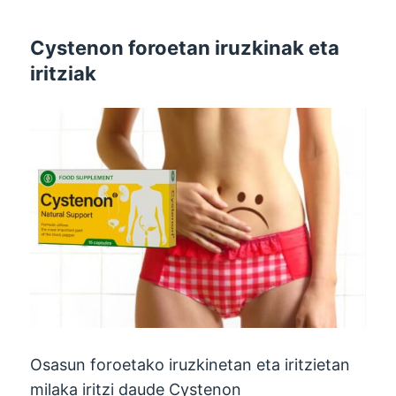
Cystenon foroetan iruzkinak eta
iritziak
Osasun foroetako iruzkinetan eta iritzietan
milaka iritzi daude Cystenon