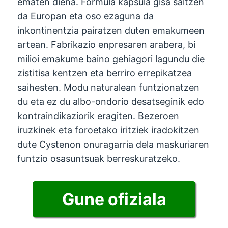
ematen diena. Formula kapsula gisa saltzen
da Europan eta oso ezaguna da
inkontinentzia pairatzen duten emakumeen
artean. Fabrikazio enpresaren arabera, bi
milioi emakume baino gehiagori lagundu die
zistitisa kentzen eta berriro errepikatzea
saihesten. Modu naturalean funtzionatzen
du eta ez du albo-ondorio desatseginik edo
kontraindikaziorik eragiten. Bezeroen
iruzkinek eta foroetako iritziek iradokitzen
dute Cystenon onuragarria dela maskuriaren
funtzio osasuntsuak berreskuratzeko.
Gune ofiziala