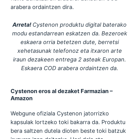
arabera ordaintzen dira.
Arreta!
Cystenon produktu digital baterako
modu estandarrean eskatzen da. Bezeroek
eskaera orria betetzen dute, berretsi
xehetasunak telefonoz eta itxaron arte
iraun dezakeen entrega 2 asteak Europan.
Eskaera COD arabera ordaintzen da.
Cystenon eros al dezaket Farmazian –
Amazon
Webgune ofiziala Cystenon jatorrizko
kapsulak lortzeko toki bakarra da. Produktu
bera saltzen dutela dioten beste toki batzuk