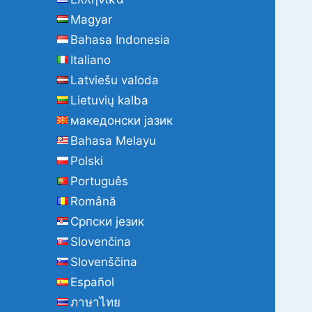
Magyar
Bahasa Indonesia
Italiano
Latviešu valoda
Lietuvių kalba
македонски јазик
Bahasa Melayu
Polski
Português
Română
Cрпски језик
Slovenčina
Slovenščina
Español
ภาษาไทย