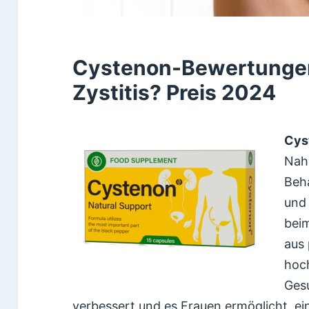
Cystenon-Bewertungen
Zystitis? Preis 2024
Cys
Nah
Beh
und
bei
aus 
hoch
Ges
verbessert und es Frauen ermöglicht, ei