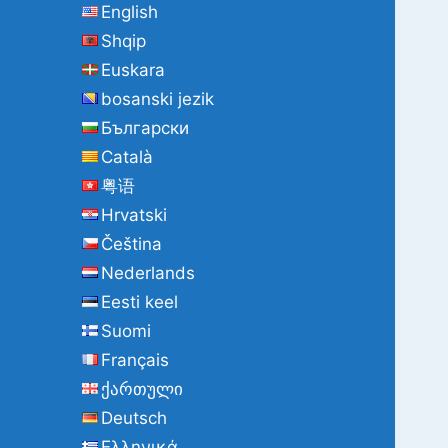
English
a
Shqip
c
h
Euskara
:
bosanski jezik
Български
Català
粤语
Hrvatski
Čeština
Nederlands
Eesti keel
Suomi
Français
ქართული
Deutsch
Ελληνικά