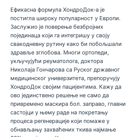
Ефикасна формула ХондроДок-а је
постигла широку популарност у Европи.
Заслужио је поверење безбројних
појединаца који га интегришу у своју
свакодневну рутину како би побољшали
здравље зглобова. Многи ортопеди,
укључујући реуматолога, доктора
Николаја Гончарова са Руског државног
медицинског универзитета, препоручују
ХондроДок својим пацијентима. Кажу да
ово јединствено решење не само да
привремено маскира бол. заправо, главни
састојци у њему раде на покретању
процеса регенерације који помаже у
обнављању захваћених ткива најмање