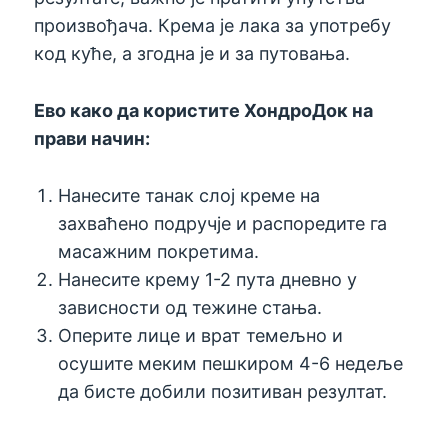
произвођача. Крема је лака за употребу
код куће, а згодна је и за путовања.
Ево како да користите ХондроДок на
прави начин:
Нанесите танак слој креме на
захваћено подручје и распоредите га
масажним покретима.
Нанесите крему 1-2 пута дневно у
зависности од тежине стања.
Оперите лице и врат темељно и
осушите меким пешкиром 4-6 недеље
да бисте добили позитиван резултат.