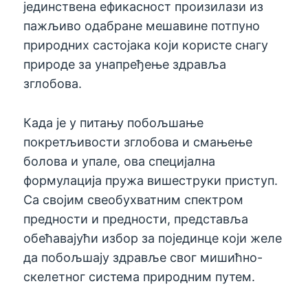
јединствена ефикасност произилази из
пажљиво одабране мешавине потпуно
природних састојака који користе снагу
природе за унапређење здравља
зглобова.
Када је у питању побољшање
покретљивости зглобова и смањење
болова и упале, ова специјална
формулација пружа вишеструки приступ.
Са својим свеобухватним спектром
предности и предности, представља
обећавајући избор за појединце који желе
да побољшају здравље свог мишићно-
скелетног система природним путем.