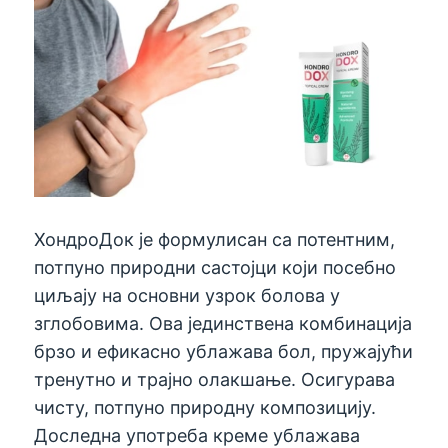
ХондроДок је формулисан са потентним,
потпуно природни састојци који посебно
циљају на основни узрок болова у
зглобовима. Ова јединствена комбинација
брзо и ефикасно ублажава бол, пружајући
тренутно и трајно олакшање. Осигурава
чисту, потпуно природну композицију.
Доследна употреба креме ублажава