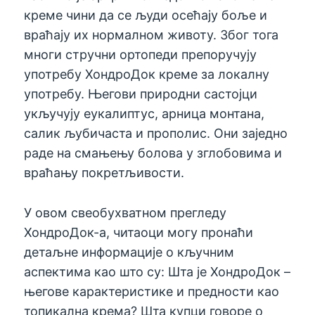
креме чини да се људи осећају боље и
враћају их нормалном животу. Због тога
многи стручни ортопеди препоручују
употребу ХондроДок креме за локалну
употребу. Његови природни састојци
укључују еукалиптус, арница монтана,
салик љубичаста и прополис. Они заједно
раде на смањењу болова у зглобовима и
враћању покретљивости.
У овом свеобухватном прегледу
ХондроДок-а, читаоци могу пронаћи
детаљне информације о кључним
аспектима као што су: Шта је ХондроДок –
његове карактеристике и предности као
топикална крема? Шта купци говоре о