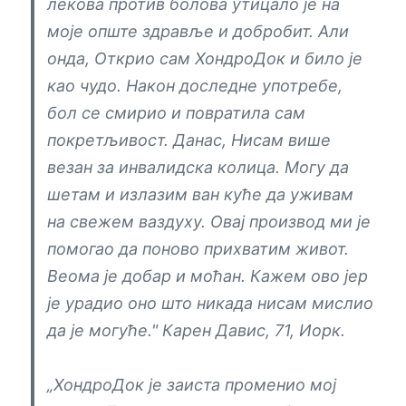
лекова против болова утицало је на
моје опште здравље и добробит. Али
онда, Открио сам ХондроДок и било је
као чудо. Након доследне употребе,
бол се смирио и повратила сам
покретљивост. Данас, Нисам више
везан за инвалидска колица. Могу да
шетам и излазим ван куће да уживам
на свежем ваздуху. Овај производ ми је
помогао да поново прихватим живот.
Веома је добар и моћан. Кажем ово јер
је урадио оно што никада нисам мислио
да је могуће."
Карен Давис, 71, Иорк.
„ХондроДок је заиста променио мој