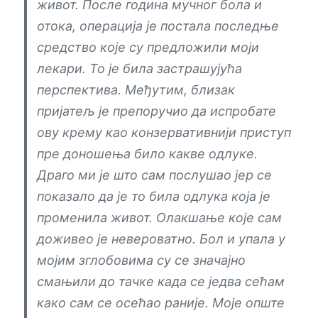
живот. После година мучног бола и
отока, операција је постала последње
средство које су предложили моји
лекари. То је била застрашујућа
перспектива. Међутим, близак
пријатељ је препоручио да испробате
ову крему као конзервативнији приступ
пре доношења било какве одлуке.
Драго ми је што сам послушао јер се
показало да је то била одлука која је
променила живот. Олакшање које сам
доживео је невероватно. Бол и упала у
мојим зглобовима су се значајно
смањили до тачке када се једва сећам
како сам се осећао раније. Моје опште