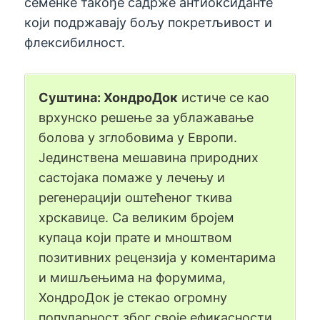
семенке такође садрже антиоксиданте
који подржавају бољу покретљивост и
флексибилност.
Суштина: ХондроДок
истиче се као
врхунско решење за ублажавање
болова у зглобовима у Европи.
Јединствена мешавина природних
састојака помаже у лечењу и
регенерацији оштећеног ткива
хрскавице. Са великим бројем
купаца који прате и мноштвом
позитивних рецензија у коментарима
и мишљењима на форумима,
ХондроДок је стекао огромну
популарност због своје ефикасности.