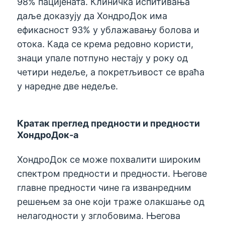
98% пацијената. Клиничка испитивања
даље доказују да ХондроДок има
ефикасност 93% у ублажавању болова и
отока. Када се крема редовно користи,
знаци упале потпуно нестају у року од
четири недеље, а покретљивост се враћа
у наредне две недеље.
Кратак преглед предности и предности
ХондроДок-а
ХондроДок се може похвалити широким
спектром предности и предности. Његове
главне предности чине га изванредним
решењем за оне који траже олакшање од
нелагодности у зглобовима. Његова