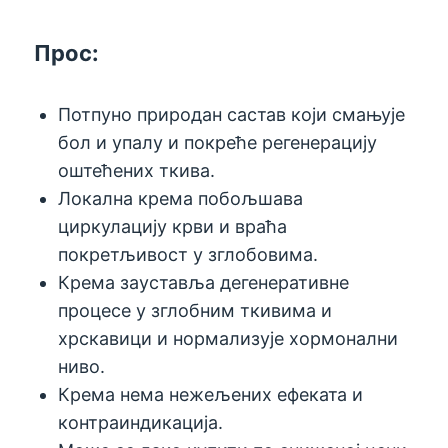
Прос:
Потпуно природан састав који смањује
бол и упалу и покреће регенерацију
оштећених ткива.
Локална крема побољшава
циркулацију крви и враћа
покретљивост у зглобовима.
Крема зауставља дегенеративне
процесе у зглобним ткивима и
хрскавици и нормализује хормонални
ниво.
Крема нема нежељених ефеката и
контраиндикација.