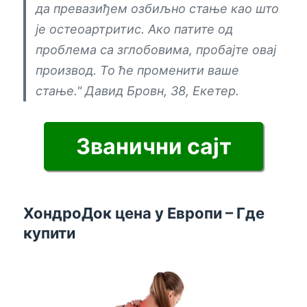
да превазиђем озбиљно стање као што
је остеоартритис. Ако патите од
проблема са зглобовима, пробајте овај
производ. То ће променити ваше
стање."
Давид Бровн, 38, Екетер.
Званични сајт
ХондроДок цена у Европи – Где
купити