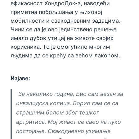
ефикасност ХондроДок-а, наводећи
приметна побољшања у њиховој
мобилности и свакодневним задацима.
Чини се да је ово јединствено решење
имало дубок утицај на животе својих
корисника. То је омогућило многим
људима да се крећу са већом лакоћом.
Изјаве:
"За неколико година, Био сам везан за
инвалидска колица. Борио сам се са
страшним болом због тешког
артритиса. Мој живот се свео на пуко
постојање. Свакодневно узимање