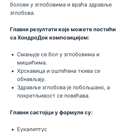
болове у зглобовима и враћа здравље
зглобова.
Главни резултати које можете постићи
са ХондроДок композицијом:
Смањује се бол у зглобовима и
мишићима.
Хрскавица и оштећена ткива се
обнављају.
Здравље зглобова је побољшано, а
покретљивост се повећава.
Главни састојци у формули су:
Еукалиптус