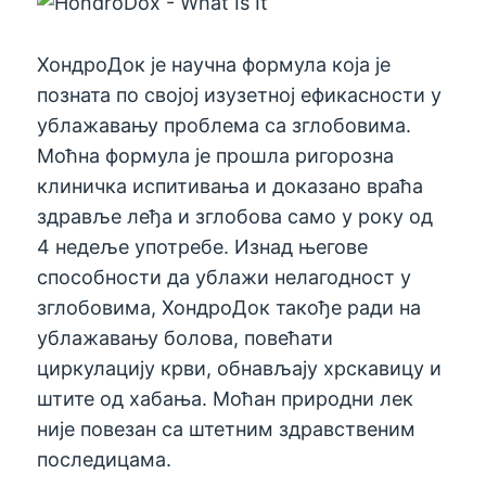
ХондроДок је научна формула која је
позната по својој изузетној ефикасности у
ублажавању проблема са зглобовима.
Моћна формула је прошла ригорозна
клиничка испитивања и доказано враћа
здравље леђа и зглобова само у року од
4 недеље употребе. Изнад његове
способности да ублажи нелагодност у
зглобовима, ХондроДок такође ради на
ублажавању болова, повећати
циркулацију крви, обнављају хрскавицу и
штите од хабања. Моћан природни лек
није повезан са штетним здравственим
последицама.