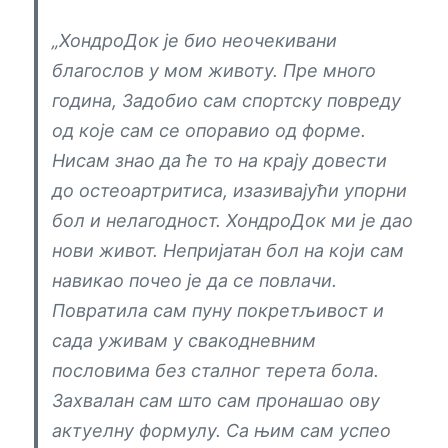
„ХондроДок је био неочекивани
благослов у мом животу. Пре много
година, Задобио сам спортску повреду
од које сам се опоравио од форме.
Нисам знао да ће то на крају довести
до остеоартритиса, изазивајући упорни
бол и нелагодност. ХондроДок ми је дао
нови живот. Непријатан бол на који сам
навикао почео је да се повлачи.
Повратила сам пуну покретљивост и
сада уживам у свакодневним
пословима без сталног терета бола.
Захвалан сам што сам пронашао ову
актуелну формулу. Са њим сам успео