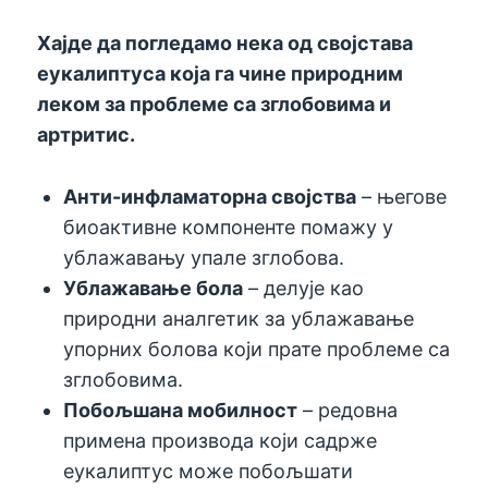
Хајде да погледамо нека од својстава
еукалиптуса која га чине природним
леком за проблеме са зглобовима и
артритис.
Анти-инфламаторна својства
– његове
биоактивне компоненте помажу у
ублажавању упале зглобова.
Ублажавање бола
– делује као
природни аналгетик за ублажавање
упорних болова који прате проблеме са
зглобовима.
Побољшана мобилност
– редовна
примена производа који садрже
еукалиптус може побољшати