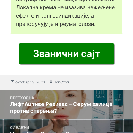
Локална крема не изазива нежељене
ефекте и контраиндикације, а
препоручују је и реуматолози.
Званични сајт
Објављено
октобар 13, 2023
Аутор
ТопСхоп
Порука
ПРЕТХОДНА
оријентација
ЛифтАцтиве Ревиевс – Серум за лице
Претходни
против старења?
пост:
СЛЕДЕЋИ