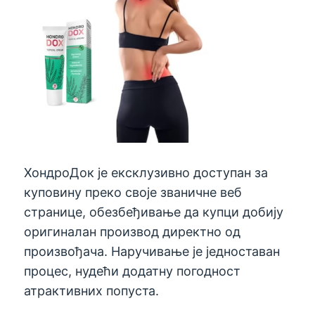
ХондроДок је ексклузивно доступан за
куповину преко своје званичне веб
странице, обезбеђивање да купци добију
оригиналан производ директно од
произвођача. Наручивање је једноставан
процес, нудећи додатну погодност
атрактивних попуста.