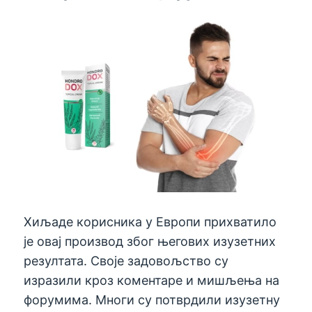
Хиљаде корисника у Европи прихватило
је овај производ због његових изузетних
резултата. Своје задовољство су
изразили кроз коментаре и мишљења на
форумима. Многи су потврдили изузетну