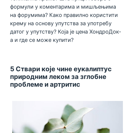
формули у коментарима и мишљењима
на форумима? Како правилно користити
крему на основу упутства за употребу
датог у упутству? Која је цена ХондроДок-
а и где се може купити?
5 Ствари које чине еукалиптус
природним леком за зглобне
проблеме и артритис