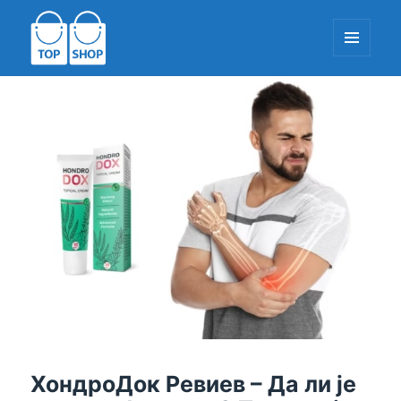
МЕНИ
И
ДОДАЦИ
ТопСхоп-ЕУ.цом
ХондроДок Ревиев – Да ли је