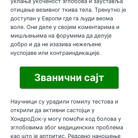
уклања укоченост зглобова и зауставља
отицање везивног ткива тела. Тренутно је
доступан у Европи где га људи веома
воле. Они деле у својим коментарима и
мишљењима на форумима да делује
добро и да не изазива нежељене
нуспојаве или контраиндикације.
Званични сајт
Научници су урадили гомилу тестова и
открили да активни састојци у
ХондроДок-у могу помоћи код болова у
зглобовима због медицинских проблема
као што је артритис. Редовно наношење