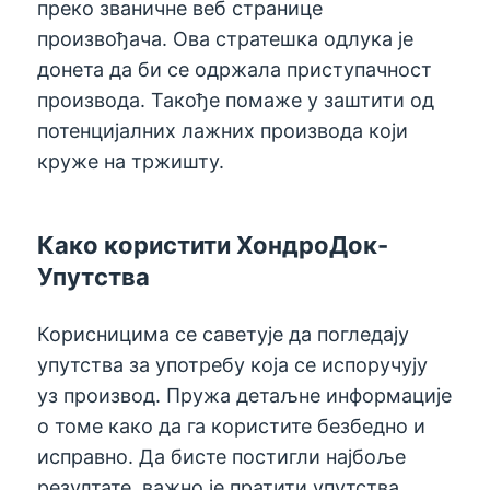
преко званичне веб странице
произвођача. Ова стратешка одлука је
донета да би се одржала приступачност
производа. Такође помаже у заштити од
потенцијалних лажних производа који
круже на тржишту.
Како користити ХондроДок-
Упутства
Корисницима се саветује да погледају
упутства за употребу која се испоручују
уз производ. Пружа детаљне информације
о томе како да га користите безбедно и
исправно. Да бисте постигли најбоље
резултате, важно је пратити упутства