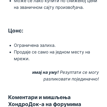
Може се лако купити по сниженој цени
на званичном сајту произвођача.
Цонс:
Ограничена залиха.
Продаје се само на једном месту на
мрежи.
имај на уму!
Резултати се могу
разликовати појединачно!
Коментари и мишљења
ХондроДок-а на форумима