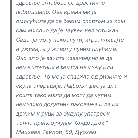
здравље зглобова се драстично
побољшало. Ова крема ми је
омогућила да се бавим спортом за који
сам мислио да је заувек недостижан.
Сада, ја могу покренути, игра, пливајте
и уживајте у животу пуним плућима.
Оно што је заиста изванредно је да
нема штетних ефеката на кожу или
здравље. То ме је спасило од ризичне и
скупе операције. Најбољи део је што
кошта тако мало да могу да купим
неколико додатних паковања и да их
држим у руци за будућу употребу.
Топло препоручујем ХондроДок.”
Мицхаел Таилор, 59, Дурхам.