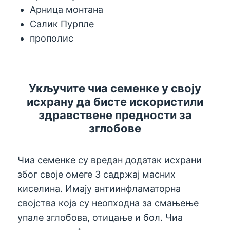
Арница монтана
Салик Пурпле
прополис
Укључите чиа семенке у своју
исхрану да бисте искористили
здравствене предности за
зглобове
Чиа семенке су вредан додатак исхрани
због своје омеге 3 садржај масних
киселина. Имају антиинфламаторна
својства која су неопходна за смањење
упале зглобова, отицање и бол. Чиа