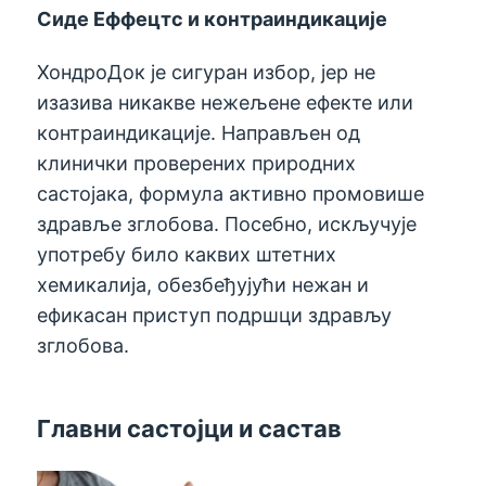
Сиде Еффецтс и контраиндикације
ХондроДок је сигуран избор, јер не
изазива никакве нежељене ефекте или
контраиндикације. Направљен од
клинички проверених природних
састојака, формула активно промовише
здравље зглобова. Посебно, искључује
употребу било каквих штетних
хемикалија, обезбеђујући нежан и
ефикасан приступ подршци здрављу
зглобова.
Главни састојци и састав