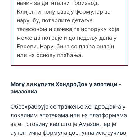
начин за дигитални производ.
Клијенти попуњавају формулар за
наруџбу, потврдите детаље
телефоном и сачекајте испоруку која
може да потраје и до недељу дана у
Европи. Наруџбина се плаћа онлајн
или на основу плаћања.
Могу ли купити ХондроДок у апотеци –
амазонка
Обесхрабрује се тражење ХондроДок-а у
локалним апотекама или на платформама
за е-трговину као што је Амазон, јер је
аутентична формула доступна искључиво