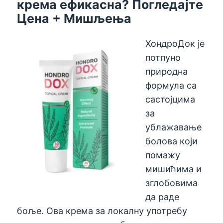
крема ефикасна? Погледајте
Цена + Мишљења
ХондроДок је
потпуно
природна
формула са
састојцима
за
ублажавање
болова који
помажу
мишићима и
зглобовима
да раде
боље. Ова крема за локалну употребу