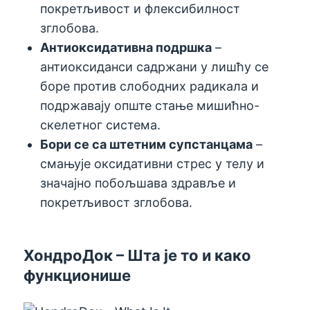
покретљивост и флексибилност
зглобова.
Антиоксидативна подршка
–
антиоксиданси садржани у лишћу се
боре против слободних радикала и
подржавају опште стање мишићно-
скелетног система.
Бори се са штетним супстанцама
–
смањује оксидативни стрес у телу и
значајно побољшава здравље и
покретљивост зглобова.
ХондроДок – Шта је то и како
функционише