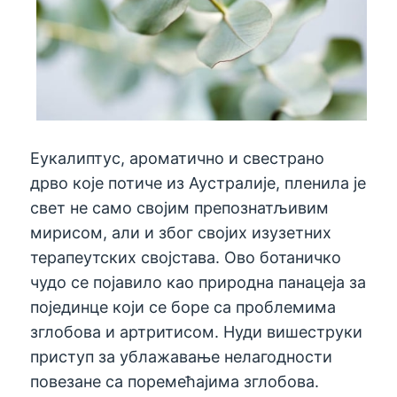
Еукалиптус, ароматично и свестрано
дрво које потиче из Аустралије, пленила је
свет не само својим препознатљивим
мирисом, али и због својих изузетних
терапеутских својстава. Ово ботаничко
чудо се појавило као природна панацеја за
појединце који се боре са проблемима
зглобова и артритисом. Нуди вишеструки
приступ за ублажавање нелагодности
повезане са поремећајима зглобова.