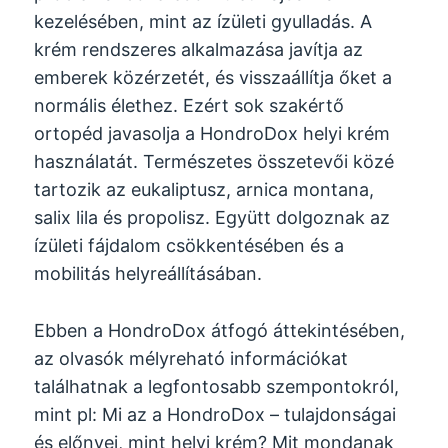
kezelésében, mint az ízületi gyulladás. A
krém rendszeres alkalmazása javítja az
emberek közérzetét, és visszaállítja őket a
normális élethez. Ezért sok szakértő
ortopéd javasolja a HondroDox helyi krém
használatát. Természetes összetevői közé
tartozik az eukaliptusz, arnica montana,
salix lila és propolisz. Együtt dolgoznak az
ízületi fájdalom csökkentésében és a
mobilitás helyreállításában.
Ebben a HondroDox átfogó áttekintésében,
az olvasók mélyreható információkat
találhatnak a legfontosabb szempontokról,
mint pl: Mi az a HondroDox – tulajdonságai
és előnyei, mint helyi krém? Mit mondanak