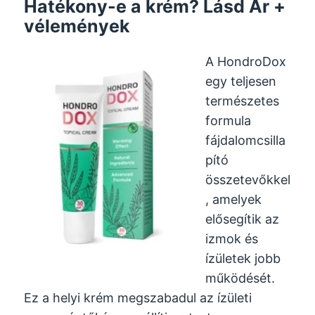
Hatékony-e a krém? Lásd Ár +
vélemények
A HondroDox
egy teljesen
természetes
formula
fájdalomcsilla
pító
összetevőkkel
, amelyek
elősegítik az
izmok és
ízületek jobb
működését.
Ez a helyi krém megszabadul az ízületi