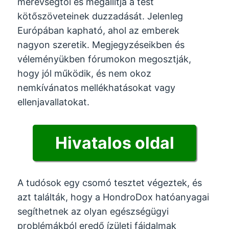
merevségtől és megállítja a test
kötőszöveteinek duzzadását. Jelenleg
Európában kapható, ahol az emberek
nagyon szeretik. Megjegyzéseikben és
véleményükben fórumokon megosztják,
hogy jól működik, és nem okoz
nemkívánatos mellékhatásokat vagy
ellenjavallatokat.
Hivatalos oldal
A tudósok egy csomó tesztet végeztek, és
azt találták, hogy a HondroDox hatóanyagai
segíthetnek az olyan egészségügyi
problémákból eredő ízületi fájdalmak