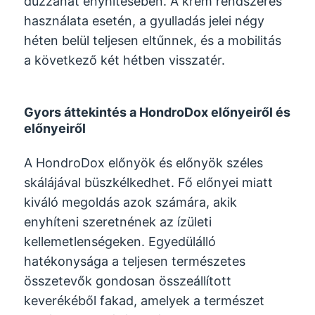
duzzanat enyhítésében. A krém rendszeres
használata esetén, a gyulladás jelei négy
héten belül teljesen eltűnnek, és a mobilitás
a következő két hétben visszatér.
Gyors áttekintés a HondroDox előnyeiről és
előnyeiről
A HondroDox előnyök és előnyök széles
skálájával büszkélkedhet. Fő előnyei miatt
kiváló megoldás azok számára, akik
enyhíteni szeretnének az ízületi
kellemetlenségeken. Egyedülálló
hatékonysága a teljesen természetes
összetevők gondosan összeállított
keverékéből fakad, amelyek a természet