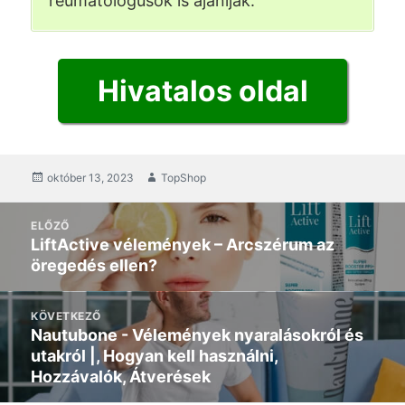
reumatológusok is ajánlják.
Hivatalos oldal
közzétett
október 13, 2023
Szerző
TopShop
Hozzászólás
ELŐZŐ
navigáció
LiftActive vélemények – Arcszérum az
Előző
öregedés ellen?
poszt:
KÖVETKEZŐ
Nautubone - Vélemények nyaralásokról és
Következő
utakról |, Hogyan kell használni,
üzenet:
Hozzávalók, Átverések