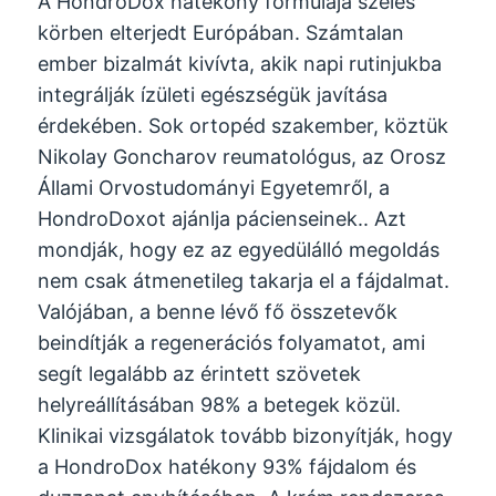
A HondroDox hatékony formulája széles
körben elterjedt Európában. Számtalan
ember bizalmát kivívta, akik napi rutinjukba
integrálják ízületi egészségük javítása
érdekében. Sok ortopéd szakember, köztük
Nikolay Goncharov reumatológus, az Orosz
Állami Orvostudományi Egyetemről, a
HondroDoxot ajánlja pácienseinek.. Azt
mondják, hogy ez az egyedülálló megoldás
nem csak átmenetileg takarja el a fájdalmat.
Valójában, a benne lévő fő összetevők
beindítják a regenerációs folyamatot, ami
segít legalább az érintett szövetek
helyreállításában 98% a betegek közül.
Klinikai vizsgálatok tovább bizonyítják, hogy
a HondroDox hatékony 93% fájdalom és