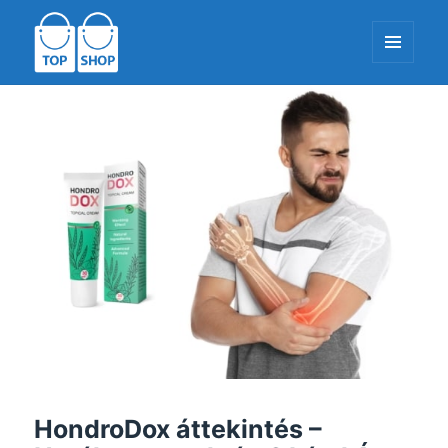
MENÜ
ÉS
WIDGETEK
TopShop-EU.com
HondroDox áttekintés –