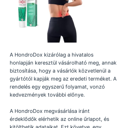
A HondroDox kizárólag a hivatalos
honlapján keresztül vásárolható meg, annak
biztosítása, hogy a vásárlók közvetlenül a
gyártótól kapják meg az eredeti terméket. A
rendelés egy egyszerű folyamat, vonzó
kedvezmények további előnye.
A HondroDox megvásárlása iránt
érdeklődők elérhetik az online űrlapot, és
kitölthetik adataikat. Ezt követve, egy