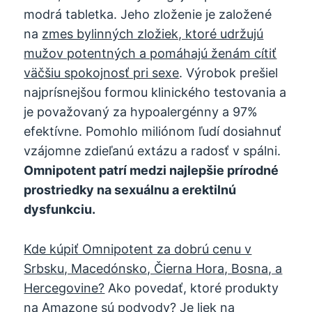
modrá tabletka. Jeho zloženie je založené
na
zmes bylinných zložiek, ktoré udržujú
mužov potentných a pomáhajú ženám cítiť
väčšiu spokojnosť pri sexe
. Výrobok prešiel
najprísnejšou formou klinického testovania a
je považovaný za hypoalergénny a 97%
efektívne. Pomohlo miliónom ľudí dosiahnuť
vzájomne zdieľanú extázu a radosť v spálni.
Omnipotent patrí medzi najlepšie prírodné
prostriedky na sexuálnu a erektilnú
dysfunkciu.
Kde kúpiť Omnipotent za dobrú cenu v
Srbsku, Macedónsko, Čierna Hora, Bosna, a
Hercegovine?
Ako povedať, ktoré produkty
na Amazone sú podvody? Je liek na