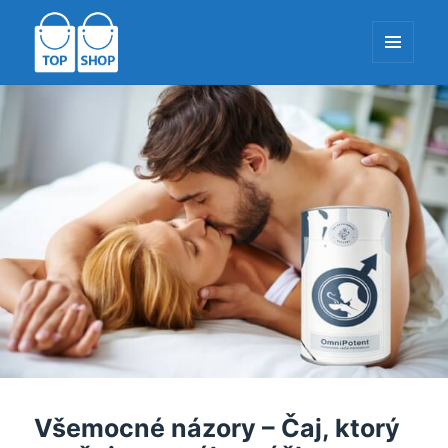
MENU
A
WIDGETY
TopShop-EU.com
Všemocné názory – Čaj, ktorý