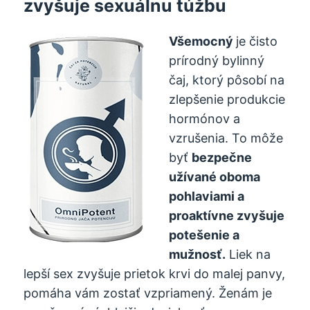
zvyšuje sexuálnu túžbu
Všemocný
je čisto
prírodný bylinný
čaj, ktorý pôsobí na
zlepšenie produkcie
hormónov a
vzrušenia. To môže
byť
bezpečne
užívané oboma
pohlaviami a
proaktívne zvyšuje
potešenie a
mužnosť.
Liek na
lepší sex zvyšuje prietok krvi do malej panvy,
pomáha vám zostať vzpriamený. Ženám je