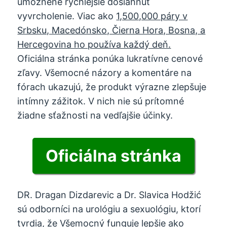
umožnené rýchlejšie dosiahnuť
vyvrcholenie. Viac ako
1,500,000 páry v
Srbsku, Macedónsko, Čierna Hora, Bosna, a
Hercegovina ho používa každý deň.
Oficiálna stránka ponúka lukratívne cenové
zľavy. Všemocné názory a komentáre na
fórach ukazujú, že produkt výrazne zlepšuje
intímny zážitok. V nich nie sú prítomné
žiadne sťažnosti na vedľajšie účinky.
Oficiálna stránka
DR. Dragan Dizdarevic a Dr. Slavica Hodžić
sú odborníci na urológiu a sexuológiu, ktorí
tvrdia, že Všemocný funguje lepšie ako