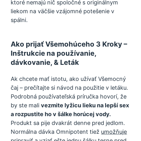
ktoré nemajú nič spoločné s originálnym
liekom na väčšie vzájomné potešenie v
spálni.
Ako prijať Všemohúceho 3 Kroky –
Inštrukcie na používanie,
dávkovanie, & Leták
Ak chcete mať istotu, ako užívať Všemocný
čaj – prečítajte si návod na použitie v letáku.
Podrobná používateľská príručka hovorí, že
by ste mali
vezmite lyžicu lieku na lepší sex
a rozpustite ho v šálke horúcej vody.
Produkt sa pije dvakrát denne pred jedlom.
Normálna dávka Omnipotent tiež
umožňuje
pripraviť a vziať ešte jednu šálku tesne pred