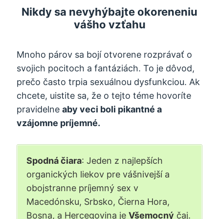
Nikdy sa nevyhýbajte okoreneniu
vášho vzťahu
Mnoho párov sa bojí otvorene rozprávať o
svojich pocitoch a fantáziách. To je dôvod,
prečo často trpia sexuálnou dysfunkciou. Ak
chcete, uistite sa, že o tejto téme hovoríte
pravidelne
aby veci boli pikantné a
vzájomne príjemné.
Spodná čiara
: Jeden z najlepších
organických liekov pre vášnivejší a
obojstranne príjemný sex v
Macedónsku, Srbsko, Čierna Hora,
Bosna, a Hercegovina je
Všemocný
čaj.