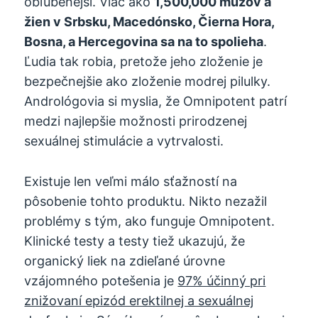
obľúbenejší. Viac ako
1,500,000 mužov a
žien v Srbsku, Macedónsko, Čierna Hora,
Bosna, a Hercegovina sa na to spolieha
.
Ľudia tak robia, pretože jeho zloženie je
bezpečnejšie ako zloženie modrej pilulky.
Andrológovia si myslia, že Omnipotent patrí
medzi najlepšie možnosti prirodzenej
sexuálnej stimulácie a vytrvalosti.
Existuje len veľmi málo sťažností na
pôsobenie tohto produktu. Nikto nezažil
problémy s tým, ako funguje Omnipotent.
Klinické testy a testy tiež ukazujú, že
organický liek na zdieľané úrovne
vzájomného potešenia je
97% účinný pri
znižovaní epizód erektilnej a sexuálnej