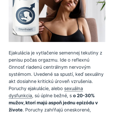
Ejakulácia je vytlačenie semennej tekutiny z
penisu počas orgazmu. Ide o reflexnú
činnosť riadenú centrálnym nervovým
systémom. Uvedené sa spustí, keď sexuálny
akt dosiahne kritickú úroveň vzrušenia.
Poruchy ejakulácie, alebo
sexuálna
dysfunkcia
, sú úplne bežné, s
o 20-30%
mužov, ktorí majú aspoň jednu epizódu v
živote
. Poruchy zahŕňajú oneskorené,