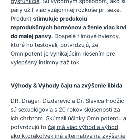
dysfunkcie
. Sú výborným spôsobom, ako si
páry užiť viac vzájomnej rozkoše pri sexe.
Produkt
stimuluje produkciu
reprodukčných hormónov a ženie viac krvi
do malej panvy.
Dospelé filmové hviezdy,
ktoré ho testovali, potvrdzujú, že
Omnipotent je vynikajúcim riešením pre
vylepšený intímny zážitok.
Výhody & Výhody čaju na zvýšenie libida
DR. Dragan Dizdarevic a Dr. Slavica Hodžić
sú sexuológovia s 20 rokov skúseností za
ich chrbtom. Skúmali účinky Omnipotentu a
potvrdzujú to
čaj má viac výhod a výhod
ako ktorákoľvek iná alternatíva na zvýšenie