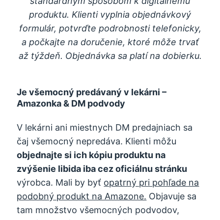
štandardným spôsobom k digitálnemu
produktu. Klienti vyplnia objednávkový
formulár, potvrďte podrobnosti telefonicky,
a počkajte na doručenie, ktoré môže trvať
až týždeň. Objednávka sa platí na dobierku.
Je všemocný predávaný v lekárni –
Amazonka & DM podvody
V lekárni ani miestnych DM predajniach sa
čaj všemocný nepredáva. Klienti môžu
objednajte si ich kópiu produktu na
zvýšenie libida iba cez oficiálnu stránku
výrobca. Mali by byť
opatrný pri pohľade na
podobný produkt na Amazone.
Objavuje sa
tam množstvo všemocných podvodov,