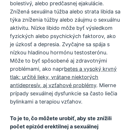
bolestivý, alebo predčasnej ejakulácie.
Znížená sexuálna túžba alebo strata libida sa
týka zníženia túžby alebo záujmu o sexuálnu
aktivitu. Nízke libido môže byť výsledkom
fyzických alebo psychických faktorov, ako
je úzkosť a depresia. Zvyčajne sa spája s
nízkou hladinou hormónu testosterónu.
Môže to byť spôsobené aj zdravotnými
problémami, ako napr
betes a vysoký krvný
tlak; určité lieky, vrátane niektorých
antidepresív, aj vzťahové problémy
. Mierne
prípady sexuálnej dysfunkcie sa často liečia
bylinkami a terapiou vzťahov.
To je to, čo môžete urobiť, aby ste znížili
počet epizód erektilnej a sexuálnej