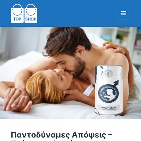
ΜΕΝΟΎ
ΚΑΙ
WIDGETS
TopShop-EU.com
Παντοδύναμες Απόψεις –