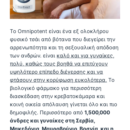
Το Omnipotent είναι ένα εξ ολοκλήρου
φυσικό τσάι από βότανα που διεγείρει την
αρρενωπότητα και τη σεξουαλική απόδοση
των ανδρών. είναι
καλό και για γυναίκες,
πολύ, καθώς τους βοηθά να επιτύχουν
υψηλότερο επίπεδο διέγερσης και να
φτάσουν στην κορύφωση ευκολότερα.
Το
βιολογικό φάρμακο για περισσότερη
διασκέδαση στην κρεβατοκάμαρα και
κοινή οικεία απόλαυση γίνεται όλο και πιο
δημοφιλής. Περισσότερο από
1,500,000
άνδρες και γυναίκες στη Σερβία,
Μακεδόνια, Μαυροβούνιο, Βοσνία, και η