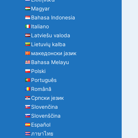
Magyar
Bahasa Indonesia
Italiano
Latviešu valoda
Lietuvių kalba
македонски јазик
Bahasa Melayu
Polski
Português
Română
Cрпски језик
Slovenčina
Slovenščina
Español
ภาษาไทย