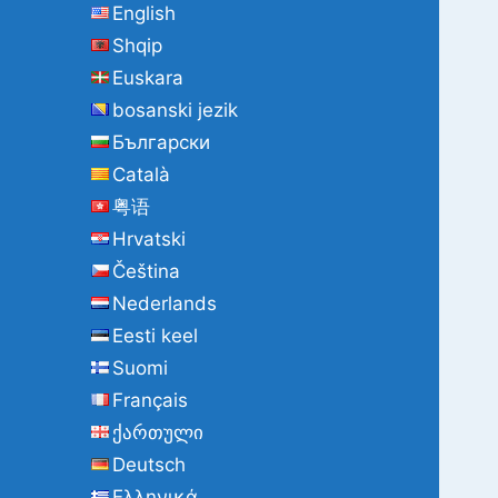
English
Shqip
Euskara
bosanski jezik
Български
Català
粤语
Hrvatski
Čeština
Nederlands
Eesti keel
Suomi
Français
ქართული
Deutsch
Ελληνικά