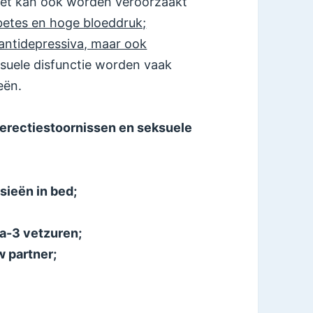
Het kan ook worden veroorzaakt
betes en hoge bloeddruk;
antidepressiva, maar ook
ksuele disfunctie worden vaak
eën.
 erectiestoornissen en seksuele
ieën in bed;
ga-3 vetzuren;
 partner;