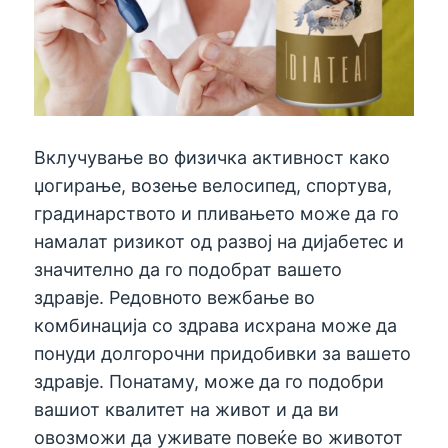
Вклучување во физичка активност како
џогирање, возење велосипед, спортува,
градинарството и пливањето може да го
намалат ризикот од развој на дијабетес и
значително да го подобрат вашето
здравје. Редовното вежбање во
комбинација со здрава исхрана може да
понуди долгорочни придобивки за вашето
здравје. Понатаму, може да го подобри
вашиот квалитет на живот и да ви
овозможи да уживате повеќе во животот