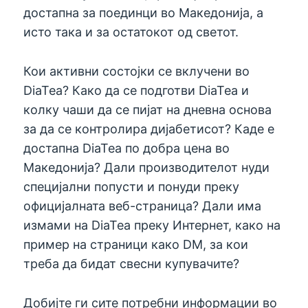
достапна за поединци во Македонија, а
исто така и за остатокот од светот.
Кои активни состојки се вклучени во
DiaTea? Како да се подготви DiaTea и
колку чаши да се пијат на дневна основа
за да се контролира дијабетисот? Каде е
достапна DiaTea по добра цена во
Македонија? Дали производителот нуди
специјални попусти и понуди преку
официјалната веб-страница? Дали има
измами на DiaTea преку Интернет, како на
пример на страници како DM, за кои
треба да бидат свесни купувачите?
Добијте ги сите потребни информации во