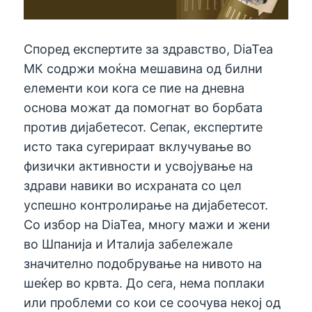
Според експертите за здравство, DiaTea
МК содржи моќна мешавина од билни
елементи кои кога се пие на дневна
основа можат да помогнат во борбата
против дијабетесот. Сепак, експертите
исто така сугерираат вклучување во
физички активности и усвојување на
здрави навики во исхраната со цел
успешно контролирање на дијабетесот.
Со избор на DiaTea, многу мажи и жени
во Шпанија и Италија забележале
значително подобрување на нивото на
шеќер во крвта. До сега, нема поплаки
или проблеми со кои се соочува некој од