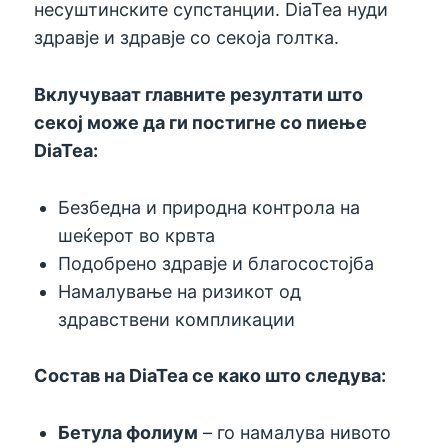
несуштинските супстанции. DiaTea нуди
здравје и здравје со секоја голтка.
Вклучуваат главните резултати што
секој може да ги постигне со пиење
DiaTea:
Безбедна и природна контрола на
шеќерот во крвта
Подобрено здравје и благосостојба
Намалување на ризикот од
здравствени компликации
Состав на DiaTea се како што следува:
Бетула фолиум
– го намалува нивото