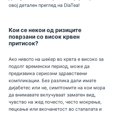
овој детален преглед на DiaTea!
Кои се некои од ризиците
поврзани со висок крвен
притисок?
Ако нивото на шеќер во крвта е високо за
подолг временски период, може да
предизвика сериозни здравствени
компликации. Без разлика дали имате
дијабетес или не, симптомите на кои мора
да внимавате вклучуваат заматен вид,
чувство на жед почесто, често мокрење,
пецкање или вкочанетост во стапалата и