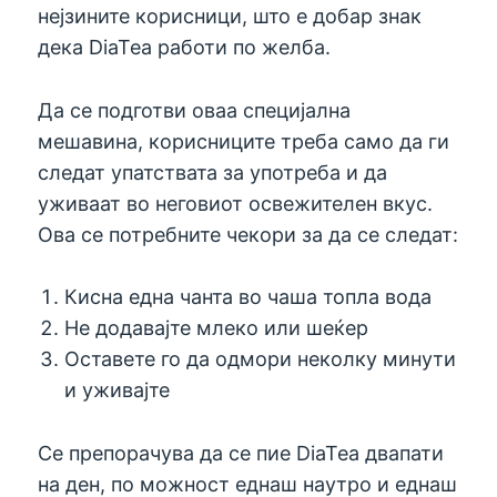
нејзините корисници, што е добар знак
дека DiaTea работи по желба.
Да се ​​подготви оваа специјална
мешавина, корисниците треба само да ги
следат упатствата за употреба и да
уживаат во неговиот освежителен вкус.
Ова се потребните чекори за да се следат:
Кисна една чанта во чаша топла вода
Не додавајте млеко или шеќер
Оставете го да одмори неколку минути
и уживајте
Се препорачува да се пие DiaTea двапати
на ден, по можност еднаш наутро и еднаш