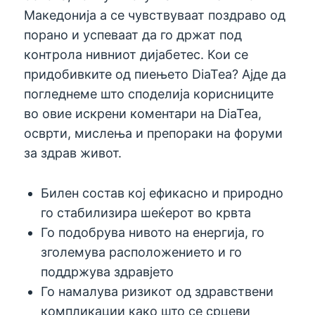
Македониja а се чувствуваат поздраво од
порано и успеваат да го држат под
контрола нивниот дијабетес. Кои се
придобивките од пиењето DiaTea? Ајде да
погледнеме што споделија корисниците
во овие искрени коментари на DiaTea,
осврти, мислења и препораки на форуми
за здрав живот.
Билен состав кој ефикасно и природно
го стабилизира шеќерот во крвта
Го подобрува нивото на енергија, го
зголемува расположението и го
поддржува здравјето
Го намалува ризикот од здравствени
компликации како што се срцеви