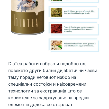
DiaTea работи побрзо и подобро од
повеќето други билни дијабетични чаеви
таму поради неговиот избор на
специјални состојки и најсовремени
технологии за екстракција што се
користеше за задржување на вредни
елементи додека се отфрлаат