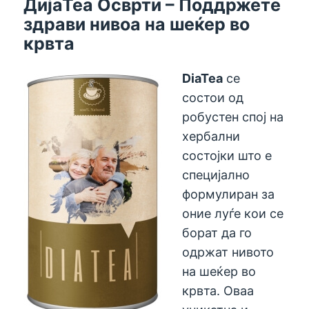
ДијаТеа Осврти – Поддржете
здрави нивоа на шеќер во
крвта
DiaTea
се
состои од
робустен спој на
хербални
состојки што е
специјално
формулиран за
оние луѓе кои се
борат да го
одржат нивото
на шеќер во
крвта. Оваа