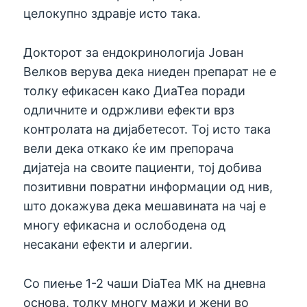
целокупно здравје исто така.
Докторот за ендокринологија Јован
Велков верува дека ниеден препарат не е
толку ефикасен како ДиаТеа поради
одличните и одржливи ефекти врз
контролата на дијабетесот. Тој исто така
вели дека откако ќе им препорача
дијатеја на своите пациенти, тој добива
позитивни повратни информации од нив,
што докажува дека мешавината на чај е
многу ефикасна и ослободена од
несакани ефекти и алергии.
Со пиење 1-2 чаши DiaTea МК на дневна
основа, толку многу мажи и жени во