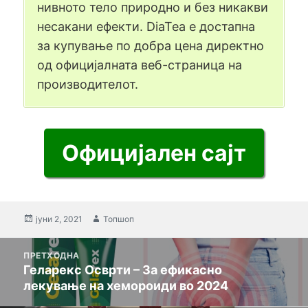
нивното тело природно и без никакви
несакани ефекти. DiaTea е достапна
за купување по добра цена директно
од официјалната веб-страница на
производителот.
Официјален сајт
Објавено
јуни 2, 2021
Автор
Топшоп
на
мислење
ПРЕТХОДНА
за
Геларекс Осврти – За ефикасно
Назад
навигација
лекување на хемороиди во 2024
пост: