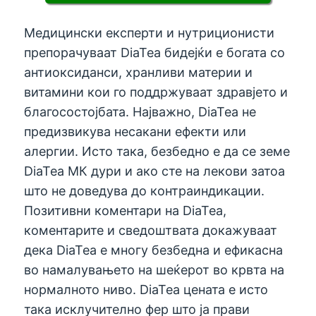
Медицински експерти и нутриционисти
препорачуваат DiaTea бидејќи е богата со
антиоксиданси, хранливи материи и
витамини кои го поддржуваат здравјето и
благосостојбата. Најважно, DiaTea не
предизвикува несакани ефекти или
алергии. Исто така, безбедно е да се земе
DiaTea МК дури и ако сте на лекови затоа
што не доведува до контраиндикации.
Позитивни коментари на DiaTea,
коментарите и сведоштвата докажуваат
дека DiaTea е многу безбедна и ефикасна
во намалувањето на шеќерот во крвта на
нормалното ниво. DiaTea цената е исто
така исклучително фер што ја прави