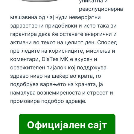
уникатна и
револуционерна
мешавина од чај нуди неверојатни
здравствени придобивки и исто така ви
гарантира дека ќе останете енергични и
активни во текот на целиот ден. Според
прегледите на корисниците, мислења и
коментари, DiaTea МК е вкусен и
освежителен пијалок кој поддржува
здраво ниво на шеќер во крвта, го
подобрува варењето на храната, ја
намалува вознемиреноста и стресот и
промовира подобро здравје.
Официјален сајт