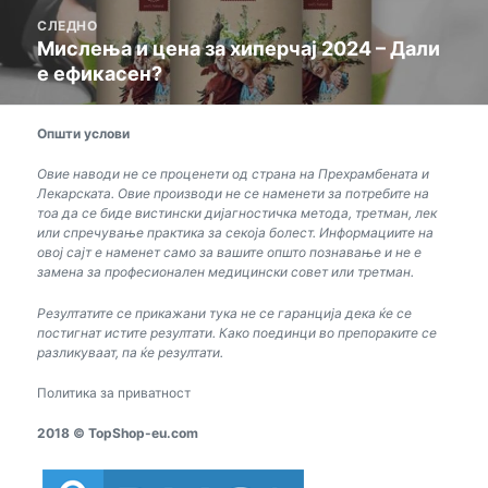
СЛЕДНО
Мислења и цена за хиперчај 2024 – Дали
Нареден
е ефикасен?
пост:
Општи услови
Овие наводи не се проценети од страна на Прехрамбената и
Лекарската. Овие производи не се наменети за потребите на
тоа да се биде вистински дијагностичка метода, третман, лек
или спречување практика за секоја болест. Информациите на
овој сајт е наменет само за вашите општо познавање и не е
замена за професионален медицински совет или третман.
Резултатите се прикажани тука не се гаранција дека ќе се
постигнат истите резултати. Како поединци во препораките се
разликуваат, па ќе резултати.
Политика за приватност
2018 © TopShop-eu.com