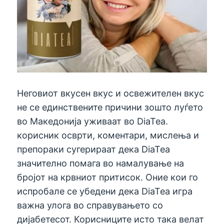
Неговиот вкусен вкус и освежителен вкус
не се единствените причини зошто луѓето
во Македонија уживаат во DiaTea.
корисник осврти, коментари, мислења и
препораки сугерираат дека DiaTea
значително помага во намалување на
бројот на крвниот притисок. Оние кои го
испробале се убедени дека DiaTea игра
важна улога во справувањето со
дијабетесот. Корисниците исто така велат