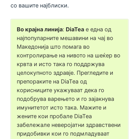
со вашите најблиски.
Во крајна линија
:
DiaTea
е една од
најпопуларните мешавини на чај во
Македонија што помага во
контролирање на нивото на шеќер во
крвта и исто така го поддржува
целокупното здравје. Прегледите и
препораките на DiaTea од
корисниците укажуваат дека го
подобрува варењето и го зајакнува
имунитетот исто така. Мажите и
жените кои пробале DiaTea
забележале неверојатни здравствени
придобивки кои го подмладуваат