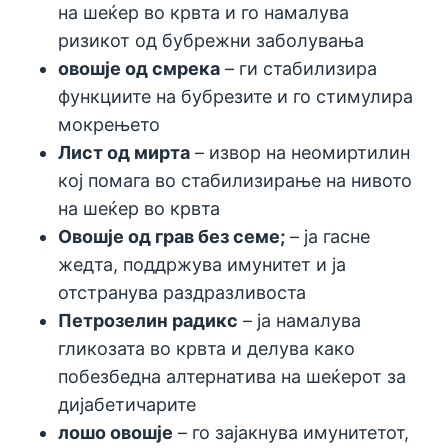
на шеќер во крвта и го намалува
ризикот од бубрежни заболувања
овошје од смрека
– ги стабилизира
функциите на бубрезите и го стимулира
мокрењето
Лист од мирта
– извор на неомиртилин
кој помага во стабилизирање на нивото
на шеќер во крвта
Овошје од грав без семе;
– ја гасне
жедта, поддржува имунитет и ја
отстранува раздразливоста
Петрозелин радикс
– ја намалува
гликозата во крвта и делува како
побезбедна алтернатива на шеќерот за
дијабетичарите
лошо овошје
– го зајакнува имунитетот,