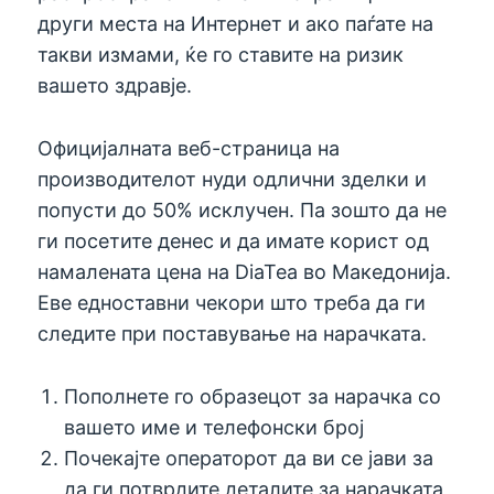
други места на Интернет и ако паѓате на
такви измами, ќе го ставите на ризик
вашето здравје.
Официјалната веб-страница на
производителот нуди одлични зделки и
попусти до 50% исклучен. Па зошто да не
ги посетите денес и да имате корист од
намалената цена на DiaTea во Македониja.
Еве едноставни чекори што треба да ги
следите при поставување на нарачката.
Пополнете го образецот за нарачка со
вашето име и телефонски број
Почекајте операторот да ви се јави за
да ги потврдите деталите за нарачката