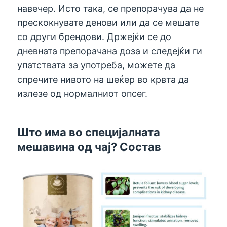
навечер. Исто така, се препорачува да не
прескокнувате денови или да се мешате
со други брендови. Држејќи се до
дневната препорачана доза и следејќи ги
упатствата за употреба, можете да
спречите нивото на шеќер во крвта да
излезе од нормалниот опсег.
Што има во специјалната
мешавина од чај? Состав