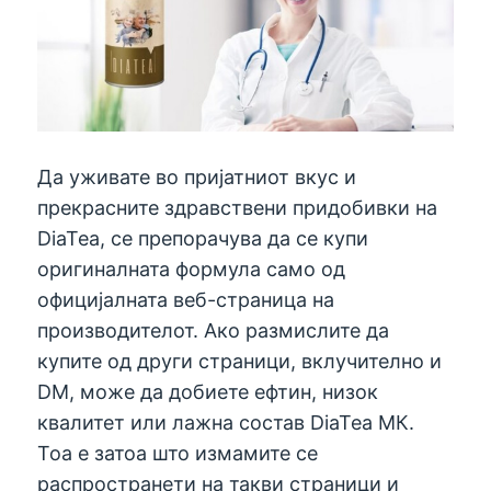
Да уживате во пријатниот вкус и
прекрасните здравствени придобивки на
DiaTea, се препорачува да се купи
оригиналната формула само од
официјалната веб-страница на
производителот. Ако размислите да
купите од други страници, вклучително и
DM, може да добиете ефтин, низок
квалитет или лажна состав DiaTea МК.
Тоа е затоа што измамите се
распространети на такви страници и