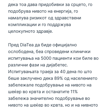
дека тоа дава придобивки за срцето, го
подобрува нивото на енергија, го
намалува ризикот од здравствени
компликации и го поддржува
целокупното здравје.
Пред DiaTea да биде официјално
ослободена, беа спроведени клинички
испитувања на 5000 пациенти кои биле во
различни фази на дијабетес.
Испитувањата траеја за 40 дена по што
беше заклучено дека 89% од населението
забележале подобрување на нивото на
шеќер во крвта и останатите 11%
забележа значително подобрување во
нивото на шеќер во крвта, но и на нивното