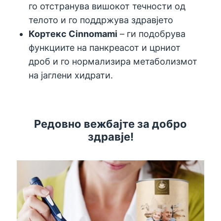
го отстранува вишокот течности од
телото и го поддржува здравјето
Кортекс Cinnomami
– ги подобрува
функциите на панкреасот и црниот
дроб и го нормализира метаболизмот
на јаглени хидрати.
Редовно вежбајте за добро
здравје!