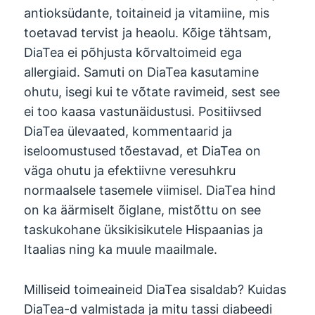
antioksüdante, toitaineid ja vitamiine, mis
toetavad tervist ja heaolu. Kõige tähtsam,
DiaTea ei põhjusta kõrvaltoimeid ega
allergiaid. Samuti on DiaTea kasutamine
ohutu, isegi kui te võtate ravimeid, sest see
ei too kaasa vastunäidustusi. Positiivsed
DiaTea ülevaated, kommentaarid ja
iseloomustused tõestavad, et DiaTea on
väga ohutu ja efektiivne veresuhkru
normaalsele tasemele viimisel. DiaTea hind
on ka äärmiselt õiglane, mistõttu on see
taskukohane üksikisikutele Hispaanias ja
Itaalias ning ka muule maailmale.
Milliseid toimeaineid DiaTea sisaldab? Kuidas
DiaTea-d valmistada ja mitu tassi diabeedi