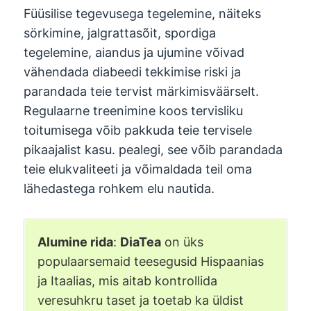
Füüsilise tegevusega tegelemine, näiteks
sörkimine, jalgrattasõit, spordiga
tegelemine, aiandus ja ujumine võivad
vähendada diabeedi tekkimise riski ja
parandada teie tervist märkimisväärselt.
Regulaarne treenimine koos tervisliku
toitumisega võib pakkuda teie tervisele
pikaajalist kasu. pealegi, see võib parandada
teie elukvaliteeti ja võimaldada teil oma
lähedastega rohkem elu nautida.
Alumine rida
:
DiaTea
on üks
populaarsemaid teesegusid Hispaanias
ja Itaalias, mis aitab kontrollida
veresuhkru taset ja toetab ka üldist