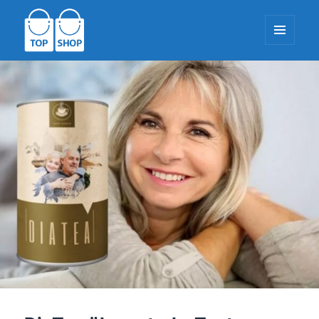
MENÜÜ
JA
VIDINAD
TopShop-EU.com