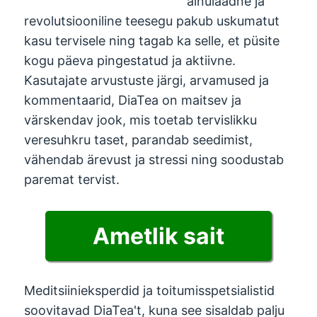
ainulaadne ja
revolutsiooniline teesegu pakub uskumatut
kasu tervisele ning tagab ka selle, et püsite
kogu päeva pingestatud ja aktiivne.
Kasutajate arvustuste järgi, arvamused ja
kommentaarid, DiaTea on maitsev ja
värskendav jook, mis toetab tervislikku
veresuhkru taset, parandab seedimist,
vähendab ärevust ja stressi ning soodustab
paremat tervist.
Ametlik sait
Meditsiinieksperdid ja toitumisspetsialistid
soovitavad DiaTea't, kuna see sisaldab palju