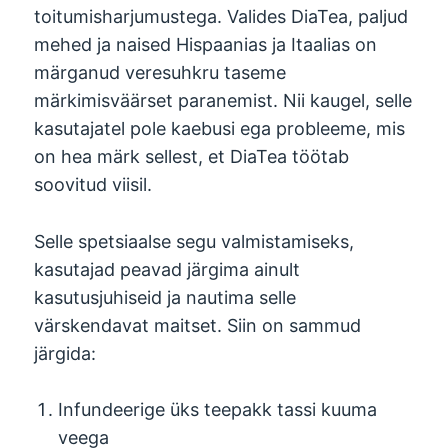
toitumisharjumustega. Valides DiaTea, paljud
mehed ja naised Hispaanias ja Itaalias on
märganud veresuhkru taseme
märkimisväärset paranemist. Nii kaugel, selle
kasutajatel pole kaebusi ega probleeme, mis
on hea märk sellest, et DiaTea töötab
soovitud viisil.
Selle spetsiaalse segu valmistamiseks,
kasutajad peavad järgima ainult
kasutusjuhiseid ja nautima selle
värskendavat maitset. Siin on sammud
järgida:
Infundeerige üks teepakk tassi kuuma
veega