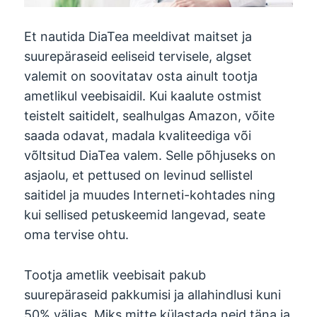
Et nautida DiaTea meeldivat maitset ja
suurepäraseid eeliseid tervisele, algset
valemit on soovitatav osta ainult tootja
ametlikul veebisaidil. Kui kaalute ostmist
teistelt saitidelt, sealhulgas Amazon, võite
saada odavat, madala kvaliteediga või
võltsitud DiaTea valem. Selle põhjuseks on
asjaolu, et pettused on levinud sellistel
saitidel ja muudes Interneti-kohtades ning
kui sellised petuskeemid langevad, seate
oma tervise ohtu.
Tootja ametlik veebisait pakub
suurepäraseid pakkumisi ja allahindlusi kuni
50% väljas. Miks mitte külastada neid täna ja