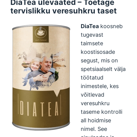
DiaTea ülevaated – Toetage
tervislikku veresuhkru taset
DiaTea
koosneb
tugevast
taimsete
koostisosade
segust, mis on
spetsiaalselt välja
töötatud
inimestele, kes
võitlevad
veresuhkru
taseme kontrolli
all hoidmise
nimel. See