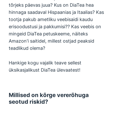
tõrjeks päevas juua? Kus on DiaTea hea
hinnaga saadaval Hispaanias ja Itaalias? Kas
tootja pakub ametliku veebisaidi kaudu
erisoodustusi ja pakkumisi?? Kas veebis on
mingeid DiaTea petuskeeme, näiteks
Amazon'i saitidel, millest ostjad peaksid
teadlikud olema?
Hankige kogu vajalik teave sellest
üksikasjalikust DiaTea ülevaatest!
Millised on kõrge vererõhuga
seotud riskid?