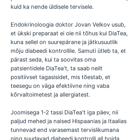
kuid ka nende üldisele tervisele.
Endokrinoloogia doktor Jovan Velkov usub,
et ükski preparaat ei ole nii tõhus kui DiaTea,
kuna sellel on suurepärane ja jätkusuutlik
mõju diabeedi kontrollile. Samuti ütleb ta, et
pärast seda, kui ta soovitas oma
patsientidele DiaTea't, ta saab neilt
positiivset tagasisidet, mis tõestab, et
teesegu on väga efektiivne ning vaba
kõrvaltoimetest ja allergiatest.
Joomisega 1-2 tassi DiaTea't iga päev, nii
paljud mehed ja naised Hispaanias ja Itaalias
tunnevad end varasemast tervislikumana
ning suudavad diabeedi kontrolli all hoida.