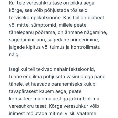
Kui teie veresuhkru tase on pikka aega
kõrge, see võib põhjustada tõsiseid
tervisekomplikatsioone. Kas teil on diabeet
või mitte, sümptomid, millele peate
tähelepanu pöörama, on ähmane nägemine,
sagedamini janu, sagedane urineerimine,
jalgade kipitus või tuimus ja kontrollimatu
nälg.
Isegi kui teil tekivad nahainfektsioonid,
tunne end ilma põhjuseta väsinud ega pane
tähele, et haavade paranemiseks kulub
tavapärasest kauem aega, peate
konsulteerima oma arstiga ja kontrollima
veresuhkru taset. Kõrge veresuhkur võib
inimest mõjutada mitmel viisil. Vaatame