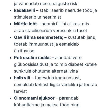
ja vähendab neeruhaiguste riski
kadakavili
– stabiliseerib neerude tööd ja
stimuleerib urineerimist
Mürtle leht
– neomirtilliini allikas, mis
aitab stabiliseerida veresuhkru taset
Oavili ilma seemneteta;
– kustutab janu,
toetab immuunsust ja eemaldab
ärrituvuse
Petroselini radiks
– alandab vere
glükoosisisaldust ja toimib diabeetikutele
suhkrule ohutuma alternatiivina
halb vili
– tugevdab immuunsust,
eemaldab kehast liigse vedeliku ja toetab
tervist
Cinnomami ajukoor
– parandab
kõhunäärme ja maksa tööd ning