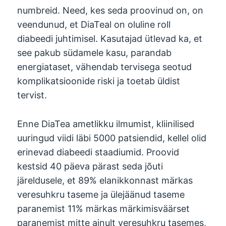
numbreid. Need, kes seda proovinud on, on
veendunud, et DiaTeal on oluline roll
diabeedi juhtimisel. Kasutajad ütlevad ka, et
see pakub südamele kasu, parandab
energiataset, vähendab tervisega seotud
komplikatsioonide riski ja toetab üldist
tervist.
Enne DiaTea ametlikku ilmumist, kliinilised
uuringud viidi läbi 5000 patsiendid, kellel olid
erinevad diabeedi staadiumid. Proovid
kestsid 40 päeva pärast seda jõuti
järeldusele, et 89% elanikkonnast märkas
veresuhkru taseme ja ülejäänud taseme
paranemist 11% märkas märkimisväärset
paranemist mitte ainult veresuhkru tasemes,