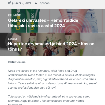
postitatud
juunini 2, 2021
Autor
Topshop
Post
EELMINE
navigation
Gelarexi ülevaated – Hemorroidide
Eelmine
tõhusaks raviks aastal 2024
post:
EDASI
Hüpertee arvamused ja hind 2024 – Kas on
Järgmine
tõhus?
postitus:
lahtiütlemine
Need avaldused ei ole hinnatud, mida Food and Drug
Administration. Need tooted ei ole mõeldud selleks, et oleks tegelik
diagnostiline meetod, ravi, õiguskaitsevahend või ennetustöö tahes
haigus. Teave sellel saidil on mõeldud oma üldteadmised ning see ei
asenda professionaalse arsti või ravi.
Tulemused on näidatud siin ei garanteeri, et te saavutada samu
tulemusi. Nagu üksikisiku iseloomustused erinevad, nõnda
tulemused.