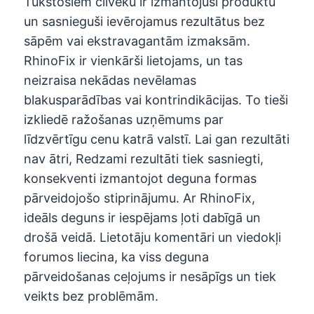
Tūkstošiem cilvēku ir izmantojuši produktu
un sasnieguši ievērojamus rezultātus bez
sāpēm vai ekstravagantām izmaksām.
RhinoFix ir vienkārši lietojams, un tas
neizraisa nekādas nevēlamas
blakusparādības vai kontrindikācijas. To tieši
izkliedē ražošanas uzņēmums par
līdzvērtīgu cenu katrā valstī. Lai gan rezultāti
nav ātri, Redzami rezultāti tiek sasniegti,
konsekventi izmantojot deguna formas
pārveidojošo stiprinājumu. Ar RhinoFix,
ideāls deguns ir iespējams ļoti dabīgā un
drošā veidā. Lietotāju komentāri un viedokļi
forumos liecina, ka viss deguna
pārveidošanas ceļojums ir nesāpīgs un tiek
veikts bez problēmām.