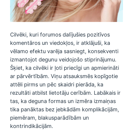
Cilvēki, kuri forumos dalījušies pozitīvos
komentāros un viedokļos, ir atklājuši, ka
vēlamo efektu varēja sasniegt, konsekventi
izmantojot degunu veidojošo stiprinājumu.
Šķiet, ka cilvēki ir ļoti priecīgi un apmierināti
ar pārvērtībām. Viņu atsauksmēs kopīgotie
attēli pirms un pēc skaidri pierāda, ka
rezultāti atbilst lietotāju cerībām. Labākais ir
tas, ka deguna formas un izmēra izmaiņas
tika panāktas bez jebkādām komplikācijām,
piemēram, blakusparādībām un
kontrindikācijām.