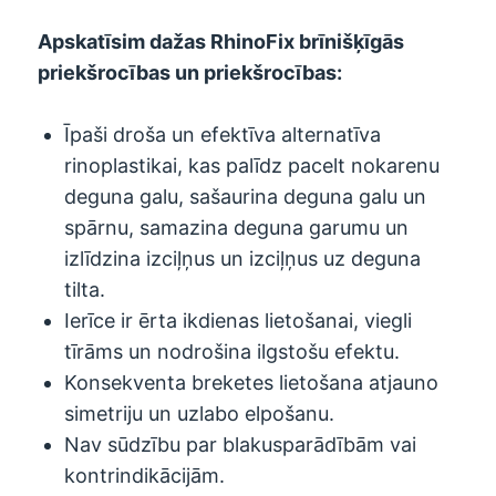
Apskatīsim dažas RhinoFix brīnišķīgās
priekšrocības un priekšrocības:
Īpaši droša un efektīva alternatīva
rinoplastikai, kas palīdz pacelt nokarenu
deguna galu, sašaurina deguna galu un
spārnu, samazina deguna garumu un
izlīdzina izciļņus un izciļņus uz deguna
tilta.
Ierīce ir ērta ikdienas lietošanai, viegli
tīrāms un nodrošina ilgstošu efektu.
Konsekventa breketes lietošana atjauno
simetriju un uzlabo elpošanu.
Nav sūdzību par blakusparādībām vai
kontrindikācijām.