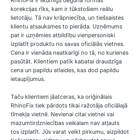
RhinoFix ir likumīgs deguna formas
korekcijas rīks, kam ir tūkstošiem reālu
lietotāju. Tā nav krāpniecība, un tiešsaistes
klientu atsauksmes to pierāda. Uzņēmums
pat ir uzņēmies atbildību vienpersoniski
izplatīt produktu no savas oficiālās vietnes.
Cena ir vienāda neatkarīgi no tā, no kurienes
pasūtāt. Klientiem patīk kabatai draudzīga
cena un papildu atlaides, kas dod papildu
ietaupījumus.
Taču klientiem jāatceras, ka oriģinālais
RhinoFix tiek pārdots tikai ražotāja oficiālajā
tīmekļa vietnē. Nevienai citai vietnei vai
mazumtirdzniecības veikalam nav atļauts
tos izplatīt. Jūs varat veikt pirkumu, aizpildot