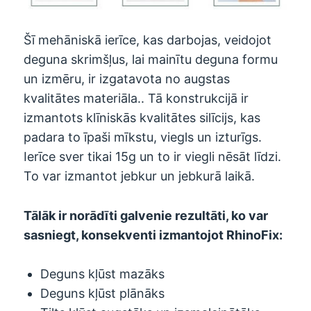
Šī mehāniskā ierīce, kas darbojas, veidojot
deguna skrimšļus, lai mainītu deguna formu
un izmēru, ir izgatavota no augstas
kvalitātes materiāla.. Tā konstrukcijā ir
izmantots klīniskās kvalitātes silīcijs, kas
padara to īpaši mīkstu, viegls un izturīgs.
Ierīce sver tikai 15g un to ir viegli nēsāt līdzi.
To var izmantot jebkur un jebkurā laikā.
Tālāk ir norādīti galvenie rezultāti, ko var
sasniegt, konsekventi izmantojot RhinoFix:
Deguns kļūst mazāks
Deguns kļūst plānāks