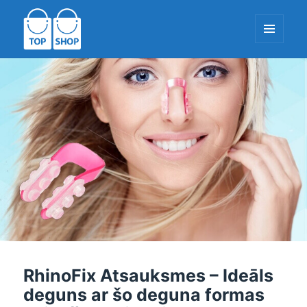
IZVĒLNE
UN
LOGRĪKI
TopShop-EU.com
RhinoFix Atsauksmes – Ideāls
deguns ar šo deguna formas