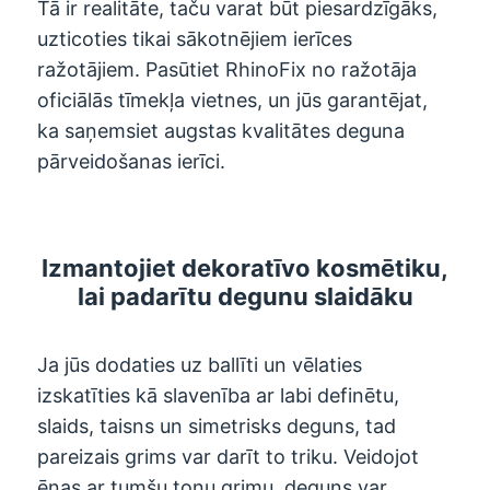
Tā ir realitāte, taču varat būt piesardzīgāks,
uzticoties tikai sākotnējiem ierīces
ražotājiem. Pasūtiet RhinoFix no ražotāja
oficiālās tīmekļa vietnes, un jūs garantējat,
ka saņemsiet augstas kvalitātes deguna
pārveidošanas ierīci.
Izmantojiet dekoratīvo kosmētiku,
lai padarītu degunu slaidāku
Ja jūs dodaties uz ballīti un vēlaties
izskatīties kā slavenība ar labi definētu,
slaids, taisns un simetrisks deguns, tad
pareizais grims var darīt to triku. Veidojot
ēnas ar tumšu toņu grimu, deguns var