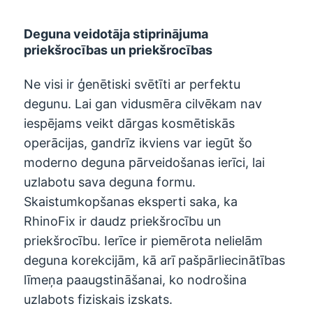
Deguna veidotāja stiprinājuma
priekšrocības un priekšrocības
Ne visi ir ģenētiski svētīti ar perfektu
degunu. Lai gan vidusmēra cilvēkam nav
iespējams veikt dārgas kosmētiskās
operācijas, gandrīz ikviens var iegūt šo
moderno deguna pārveidošanas ierīci, lai
uzlabotu sava deguna formu.
Skaistumkopšanas eksperti saka, ka
RhinoFix ir daudz priekšrocību un
priekšrocību. Ierīce ir piemērota nelielām
deguna korekcijām, kā arī pašpārliecinātības
līmeņa paaugstināšanai, ko nodrošina
uzlabots fiziskais izskats.