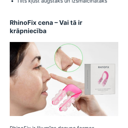
Tilts kļūst augstāks un izsmalcinātāks
RhinoFix cena – Vai tā ir
krāpniecība