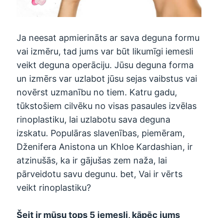
Ja neesat apmierināts ar sava deguna formu
vai izmēru, tad jums var būt likumīgi iemesli
veikt deguna operāciju. Jūsu deguna forma
un izmērs var uzlabot jūsu sejas vaibstus vai
novērst uzmanību no tiem. Katru gadu,
tūkstošiem cilvēku no visas pasaules izvēlas
rinoplastiku, lai uzlabotu sava deguna
izskatu. Populāras slavenības, piemēram,
Dženifera Anistona un Khloe Kardashian, ir
atzinušās, ka ir gājušas zem naža, lai
pārveidotu savu degunu. bet, Vai ir vērts
veikt rinoplastiku?
Šeit ir mūsu tops 5 iemesli, kāpēc jums