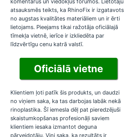
komentārus un viedokļus forumos. Lietotāju
atsauksmēs teikts, ka RhinoFix ir izgatavots
no augstas kvalitātes materiāliem un ir ērti
lietojams. Pieejams tikai ražotāja oficiālajā
tīmekļa vietnē, ierīce ir izkliedēta par
līdzvērtīgu cenu katrā valstī.
Oficiālā vietne
Klientiem ļoti patīk šis produkts, un daudzi
no viņiem saka, ka tas darbojas labāk nekā
rinoplastika. Šī iemesla dēļ pat pieredzējuši
skaistumkopšanas profesionāļi saviem
klientiem iesaka izmantot deguna
pārveidotāju. Viņi saka, ka rezultāts ir