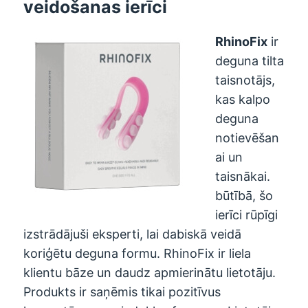
veidošanas ierīci
RhinoFix
ir
deguna tilta
taisnotājs,
kas kalpo
deguna
notievēšan
ai un
taisnākai.
būtībā, šo
ierīci rūpīgi
izstrādājuši eksperti, lai dabiskā veidā
koriģētu deguna formu. RhinoFix ir liela
klientu bāze un daudz apmierinātu lietotāju.
Produkts ir saņēmis tikai pozitīvus