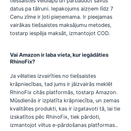
tiešsaistes veidlapu un pārbaudot savus
datus pa tālruni. Iepakojums aizņem līdz 7
Cenu zīme ir ļoti pieņemama. Ir pieejamas
vairākas tiešsaistes maksājumu metodes,
tostarp iespēja maksāt, izmantojot COD.
Vai Amazon ir laba vieta, kur iegādāties
RhinoFix?
Ja vēlaties izvairīties no tiešsaistes
krāpniecības, tad jums ir jāizvairās meklēt
RhinoFix citās platformās, tostarp Amazon.
Mūsdienās ir izplatīta krāpniecība, un zemas
kvalitātes produkti, kas ir izgatavoti tā, lai tie
izskatītos pēc RhinoFix, tiek pārdoti,
izmantojot viltus e-pārdošanas platformas..