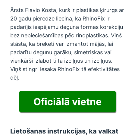
Ārsts Flavio Kosta, kurš ir plastikas ķirurgs ar
20 gadu pieredze liecina, ka RhinoFix ir
padarījis iespējamu deguna formas korekciju
bez nepieciešamības pēc rinoplastikas. Viņš
stāsta, ka breketi var izmantot mājās, lai
padarītu degunu garāku, simetriskas vai
vienkārši izlabot tilta izciļņus un izciļņus.
Viņš stingri iesaka RhinoFix tā efektivitātes
dēļ.
Oficiālā vietne
Lietošanas instrukcijas, kā valkāt