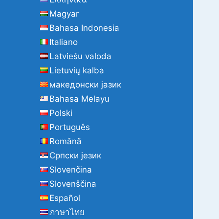
Magyar
Bahasa Indonesia
Italiano
Latviešu valoda
Lietuvių kalba
македонски јазик
Bahasa Melayu
Polski
Português
Română
Cрпски језик
Slovenčina
Slovenščina
Español
ภาษาไทย