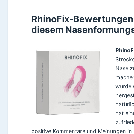
RhinoFix-Bewertungen 
diesem Nasenformungs
RhinoF
Strecke
Nase z
machen
wurde 
hergest
natürli
hat ei
zufried
positive Kommentare und Meinungen in 