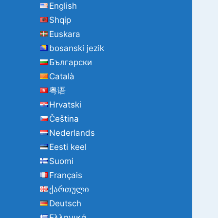
English
a
Shqip
c
h
Euskara
:
bosanski jezik
Български
Català
粤语
Hrvatski
Čeština
Nederlands
Eesti keel
Suomi
Français
ქართული
Deutsch
Ελληνικά