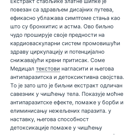
Екстракт стабљике златне шипке је
повезан са здрављем дисајних путева,
ефикасно ублажава симптоме стања као
што су бронхитис и астма. Ово биљно
чудо проширује своје предности на
кардиоваскуларни систем промовишући
здраву циркулацију и потенцијално
снижавајући крвни притисак. Соме
Медицал
текстови
нагласити и његова
антипаразитска и детоксиктивна својства.
То је зато што је биљни екстракт одличан
савезник у чишћењу тела. Показује моћне
антипаразитске ефекте, помаже у борби и
елиминисању нежељених паразита. у
наставку, његова способност
детоксикације помаже у чишћењу