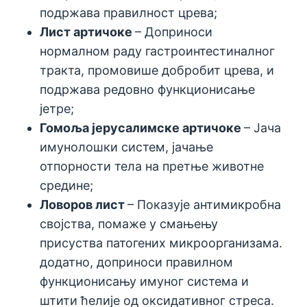
подржава правилност црева;
Лист артичоке
– Доприноси
нормалном раду гастроинтестиналног
тракта, промовише добробит црева, и
подржава редовно функционисање
јетре;
Гомоља јерусалимске артичоке
– Јача
имунолошки систем, јачање
отпорности тела на претње животне
средине;
Ловоров лист
– Показује антимикробна
својства, помаже у смањењу
присуства патогених микроорганизама.
додатно, доприноси правилном
функционисању имуног система и
штити ћелије од оксидативног стреса.