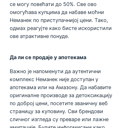
се могу повећати до 50%. Све ово
омогућава купцима да набаве моћни
Неманек по приступачнијој цени. Тако,
одмах реагујте како бисте искористили
ове атрактивне понуде.
Да ли се продаје у апотекама
Важно је напоменути да аутентични
комплекс Неманек није доступан у
апотекама или на Амазону. Да набавите
оригиналне производе за детоксикацију
по доброј цени, посетите званичну веб
страницу за куповину. Сви брендови
сличног изгледа су преваре или лажне
имитације. Будите информисани како