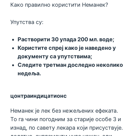
Како правилно користити Неманек?
Упутства су:
Растворити 30 упада 200 мл. воде;
Користите спреј како је наведено у
документу са упутствима;
Следите третман доследно неколико
недеља.
цонтраиндицатионс
Неманек је лек без нежељених ефеката.
То га чини погодним за старије особе 3 и
изнад, по савету лекара који присуствује.