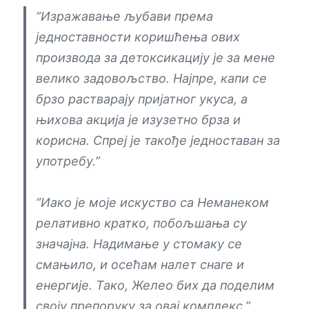
“Изражавање љубави према
једноставности коришћења ових
производа за детоксикацију је за мене
велико задовољство. Најпре, капи се
брзо растварају пријатног укуса, а
њихова акција је изузетно брза и
корисна. Спреј је такође једноставан за
употребу.”
“Иако је моје искуство са Неманеком
релативно кратко, побољшања су
значајна. Надимање у стомаку се
смањило, и осећам налет снаге и
енергије. Тако, Желео бих да поделим
своју препоруку за овај комплекс.”