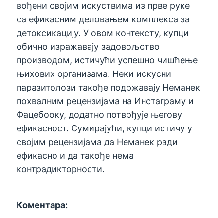
вођени својим искуствима из прве руке
са ефикасним деловањем комплекса за
детоксикацију. У овом контексту, купци
обично изражавају задовољство
производом, истичући успешно чишћење
њихових организама. Неки искусни
паразитолози такође подржавају Неманек
похвалним рецензијама на Инстаграму и
Фацебооку, додатно потврђује његову
ефикасност. Сумирајући, купци истичу у
својим рецензијама да Неманек ради
ефикасно и да такође нема
контрадикторности.
Коментара: