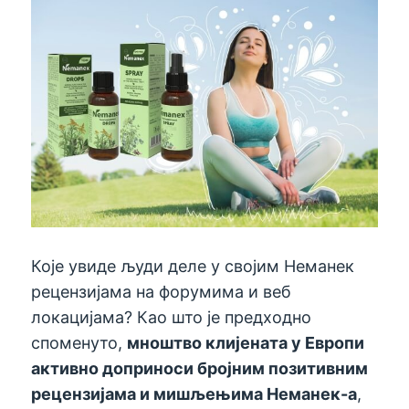
Које увиде људи деле у својим Неманек
рецензијама на форумима и веб
локацијама? Као што је предходно
споменуто,
мноштво клијената у Европи
активно доприноси бројним позитивним
рецензијама и мишљењима Неманек-а
,