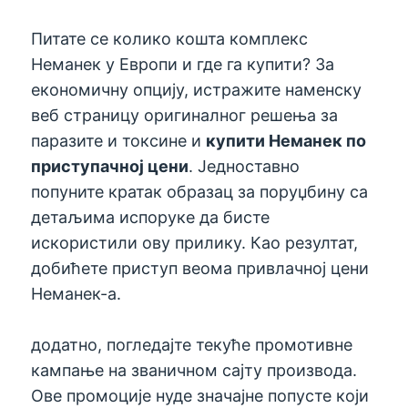
Питате се колико кошта комплекс
Неманек у Европи и где га купити? За
економичну опцију, истражите наменску
веб страницу оригиналног решења за
паразите и токсине и
купити Неманек по
приступачној цени
. Једноставно
попуните кратак образац за поруџбину са
детаљима испоруке да бисте
искористили ову прилику. Као резултат,
добићете приступ веома привлачној цени
Неманек-а.
додатно, погледајте текуће промотивне
кампање на званичном сајту производа.
Ове промоције нуде значајне попусте који