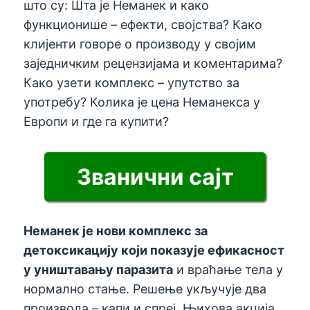
што су: Шта је Неманек и како
функционише – ефекти, својства? Како
клијенти говоре о производу у својим
заједничким рецензијама и коментарима?
Како узети комплекс – упутство за
употребу? Колика је цена Неманекса у
Европи и где га купити?
Званични сајт
Неманек је нови комплекс за
детоксикацију који показује ефикасност
у уништавању паразита
и враћање тела у
нормално стање. Решење укључује два
производа – капи и спреј. Њихова акција