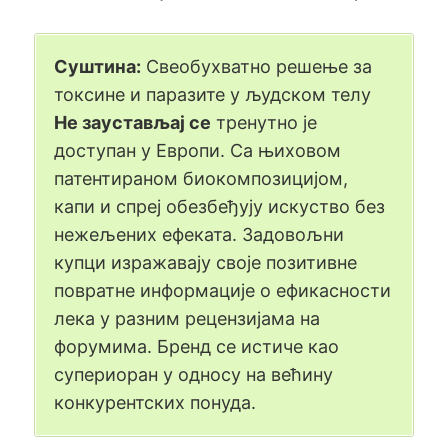
Суштина:
Свеобухватно решење за
токсине и паразите у људском телу
Не заустављај се
тренутно је
доступан у Европи. Са њиховом
патентираном биокомпозицијом,
капи и спреј обезбеђују искуство без
нежељених ефеката. Задовољни
купци изражавају своје позитивне
повратне информације о ефикасности
лека у разним рецензијама на
форумима. Бренд се истиче као
супериоран у односу на већину
конкурентских понуда.