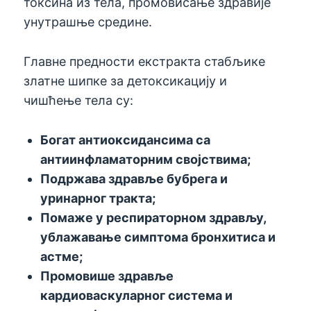
токсина из тела, промовисање здравије
унутрашње средине.
Главне предности екстракта стабљике
златне шипке за детоксикацију и
чишћење тела су:
Богат антиоксидансима са
антиинфламаторним својствима;
Подржава здравље бубрега и
уринарног тракта;
Помаже у респираторном здрављу,
ублажавање симптома бронхитиса и
астме;
Промовише здравље
кардиоваскуларног система и