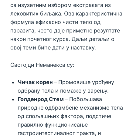
са изузетним избором екстраката из
лековитих биљака. Ова карактеристична
формула ефикасно чисти тело од
паразита, често даје приметне резултате
након почетног курса. Даљи детаљи о
овој теми биће дати у наставку.
Састојци Неманекса су:
Чичак корен
– Промовише урођену
одбрану тела и помаже у варењу.
Голденрод Стем
– Побољшава
природне одбрамбене механизме тела
од спољашњих фактора, подстиче
правилно функционисање
гастроинтестиналног тракта, и