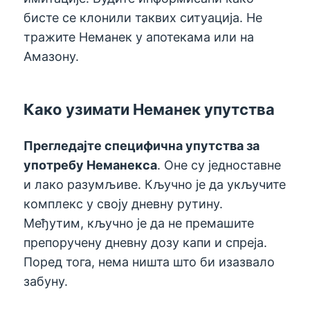
бисте се клонили таквих ситуација. Не
тражите Неманек у апотекама или на
Амазону.
Како узимати Неманек упутства
Прегледајте специфична упутства за
употребу Неманекса
. Оне су једноставне
и лако разумљиве. Кључно је да укључите
комплекс у своју дневну рутину.
Међутим, кључно је да не премашите
препоручену дневну дозу капи и спреја.
Поред тога, нема ништа што би изазвало
забуну.