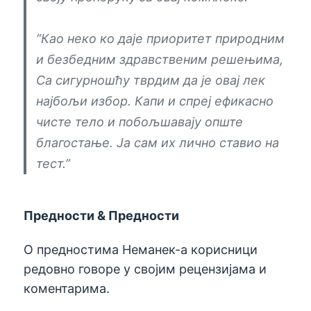
“Као неко ко даје приоритет природним
и безбедним здравственим решењима,
Са сигурношћу тврдим да је овај лек
најбољи избор. Капи и спреј ефикасно
чисте тело и побољшавају опште
благостање. Ја сам их лично ставио на
тест.”
Предности & Предности
О предностима Неманек-а корисници
редовно говоре у својим рецензијама и
коментарима.