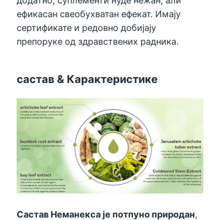
додатно, суплементи нуде нежан, али
ефикасан свеобухватан ефекат. Имају
сертификате и редовно добијају
препоруке од здравствених радника.
састав & Карактеристике
Састав Неманекса је потпуно природан
,