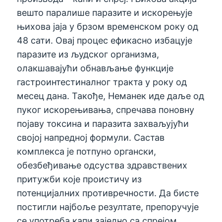
вешто паралише паразите и искорењује
њихова јаја у брзом временском року од
48 сати. Овај процес ефикасно избацује
паразите из људског организма,
олакшавајући обнављање функције
гастроинтестиналног тракта у року од
месец дана. Такође, Неманек иде даље од
пуког искорењивања, спречава поновну
појаву токсина и паразита захваљујући
својој напредној формули. Састав
комплекса је потпуно органски,
обезбеђивање одсуства здравствених
притужби које проистичу из
потенцијалних противречности. Да бисте
постигли најбоље резултате, препоручује
се употреба капи заједно са спрејом.