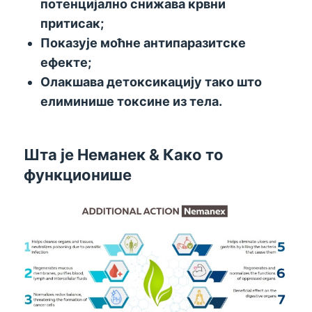
потенцијално снижава крвни
притисак;
Показује моћне антипаразитске
ефекте;
Олакшава детоксикацију тако што
елиминише токсине из тела.
Шта је Неманек & Како то
функционише