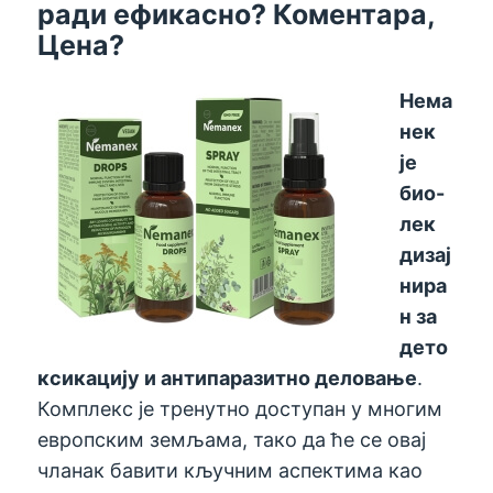
ради ефикасно? Коментара,
Цена?
Нема
нек
је
био-
лек
дизај
нира
н за
дето
ксикацију и антипаразитно деловање
.
Комплекс је тренутно доступан у многим
европским земљама, тако да ће се овај
чланак бавити кључним аспектима као