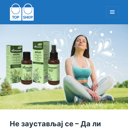
МЕНИ
И
ДОДАЦИ
ТопСхоп-ЕУ.цом
Не заустављај се – Да ли