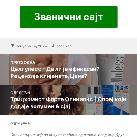
Званични сајт
Објављено
Јануара 14, 2024
Аутор
ТопСхоп
Порука
ПРЕТХОДНА
оријентација
Целлулесс – Да ли је ефикасан?
Претходни
Рецензије клијената, Цена?
пост:
СЛЕДЕЋИ
Трицхомист Форте Опинионс | Спреј који
Следећа
додаје волумен & сјај
порука:
одрицање
Све наведене изјаве нису потврђене од стране Фоод анд Друг