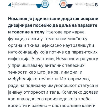
Неманек је јединствени додатак исхрани
дизајниран посебно да циља на паразите
и токсине у телу.
Његова примарна
функција лежи у темељном чишћењу
органа и ткива, ефикасно неутралишући
интоксикацију која потиче од паразитских
инфекција. У суштини, Неманек игра улогу
у пречишћавању виталних телесних
течности као што је крв, лимфни, и
међућелијске течности. Истовремено,
ради на подизању имунолошког статуса и
јачању отпорности тела. Комплекс долази
као два одвојена производа која треба
користити заједно – растворљиве капи и