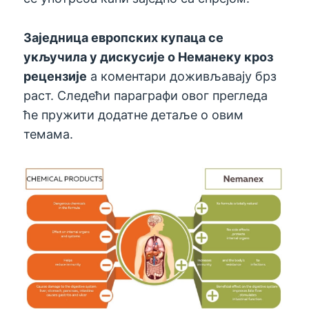
Заједница европских купаца се
укључила у дискусије о Неманеку кроз
рецензије
а коментари доживљавају брз
раст. Следећи параграфи овог прегледа
ће пружити додатне детаље о овим
темама.