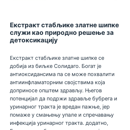
Екстракт стабљике златне шипке
служи као природно решење за
детоксикацију
Екстракт стабљике златне шипке се
добија из биљке Солидаго. Богат је
антиоксидансима па се може похвалити
антиинфламаторним својствима која
доприносе општем здрављу. Његов
потенцијал да подржи здравље бубрега и
уринарног тракта је вредан пажње, јер
помаже у смањењу упале и спречавању
инфекција уринарног тракта. додатно,