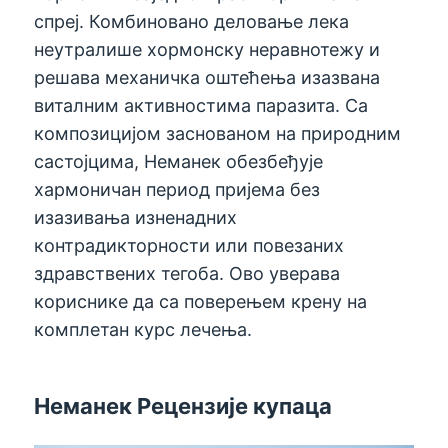
спреј. Комбиновано деловање лека
неутралише хормонску неравнотежу и
решава механичка оштећења изазвана
виталним активностима паразита. Са
композицијом заснованом на природним
састојцима, Неманек обезбеђује
хармоничан период пријема без
изазивања изненадних
контрадикторности или повезаних
здравствених тегоба. Ово уверава
кориснике да са поверењем крену на
комплетан курс лечења.
Неманек Рецензије купаца