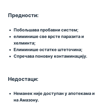
Предности:
Побољшава пробавни систем;
елиминише све врсте паразита и
хелминта;
Елиминише остатке штеточина;
Спречава поновну контаминацију.
Недостаци:
Неманек није доступан у апотекама и
на Амазону.