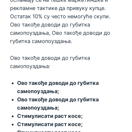
рекламне тактике да привуку купце.
Остатак 10% су често немогуће скупи.
Ово такође доводи до губитка
самопоуздања, Ово такође доводи до
губитка самопоуздања.
Ово такође доводи до губитка
самопоуздања:
Ово такође доводи до губитка
самопоуздања;
Ово такође доводи до губитка
самопоуздања;
Стимулисати раст косе;
Стимулисати раст косе;