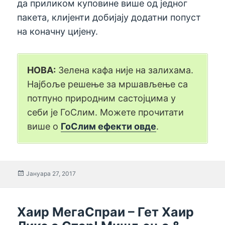
да приликом куповине више од једног
пакета, клијенти добијају додатни попуст
на коначну цијену.
НОВА:
Зелена кафа није на залихама.
Најбоље решење за мршављење са
потпуно природним састојцима у
себи је ГоСлим. Можете прочитати
више о
ГоСлим ефекти овде
.
Објављено
Јануара 27, 2017
Хаир МегаСпраи – Гет Хаир