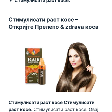
Стимулисати раст косе.
Стимулисати раст косе –
Откријте Прелепо & zdrava коса
Стимулисати раст косе
Стимулисати
раст косе
. Стимулисати раст косе. Овај