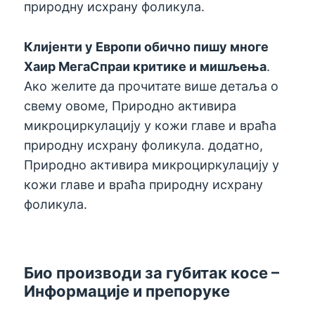
природну исхрану фоликула.
Клијенти у Европи обично пишу многе
Хаир МегаСпраи критике и мишљења
.
Ако желите да прочитате више детаља о
свему овоме, Природно активира
микроциркулацију у кожи главе и враћа
природну исхрану фоликула. додатно,
Природно активира микроциркулацију у
кожи главе и враћа природну исхрану
фоликула.
Био производи за губитак косе –
Информације и препоруке