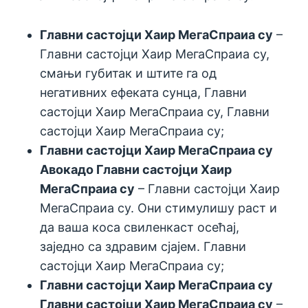
Главни састојци Хаир МегаСпраиа су
–
Главни састојци Хаир МегаСпраиа су,
смањи губитак и штите га од
негативних ефеката сунца, Главни
састојци Хаир МегаСпраиа су, Главни
састојци Хаир МегаСпраиа су;
Главни састојци Хаир МегаСпраиа су
Авокадо
Главни састојци Хаир
МегаСпраиа су
– Главни састојци Хаир
МегаСпраиа су. Они стимулишу раст и
да ваша коса свиленкаст осећај,
заједно са здравим сјајем. Главни
састојци Хаир МегаСпраиа су;
Главни састојци Хаир МегаСпраиа су
Главни састојци Хаир МегаСпраиа су
–