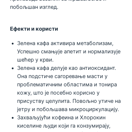
побољшан изглед.
Ефекти и користи
Зелена кафа активира метаболизам,
Успешно смањује апетит и нормализује
шећер у крви.
Зелена кафа делује као антиоксидант.
Она подстиче сагоревање масти у
проблематичним областима и тонира
кожу, што је посебно корисно у
присуству целулита. Повољно утиче на
јетру и побољшава микроциркулацију.
Захваљујући кофеина и Хлорокин
киселине људи који га конзумирају,