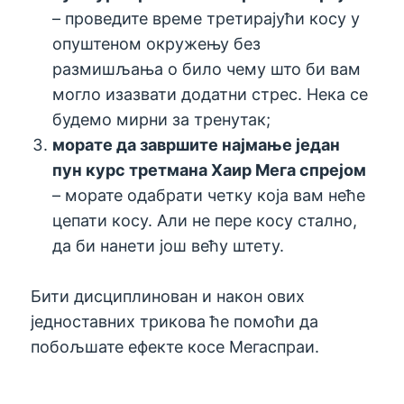
– проведите време третирајући косу у
опуштеном окружењу без
размишљања о било чему што би вам
могло изазвати додатни стрес. Нека се
будемо мирни за тренутак;
морате да завршите најмање један
пун курс третмана Хаир Мега спрејом
– морате одабрати четку која вам неће
цепати косу. Али не пере косу стално,
да би нанети још већу штету.
Бити дисциплинован и након ових
једноставних трикова ће помоћи да
побољшате ефекте косе Мегаспраи.