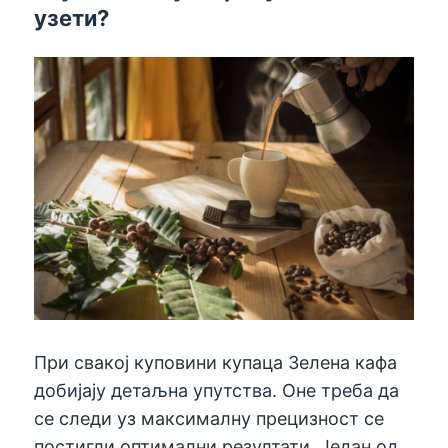
узети?
При свакој куповини купаца Зелена кафа
добијају детаљна упутства. Оне треба да
се следи уз максималну прецизност се
постигли оптимални резултати. Један од