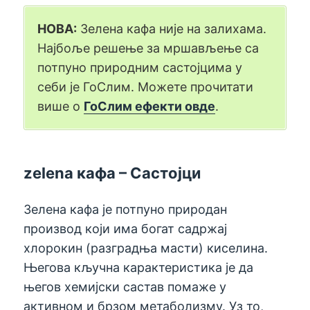
НОВА:
Зелена кафа није на залихама.
Најбоље решење за мршављење са
потпуно природним састојцима у
себи је ГоСлим. Можете прочитати
више о
ГоСлим ефекти овде
.
zelena кафа – Састојци
Зелена кафа је потпуно природан
производ који има богат садржај
хлорокин (разградња масти) киселина.
Његова кључна карактеристика је да
његов хемијски састав помаже у
активном и брзом метаболизму. Уз то,