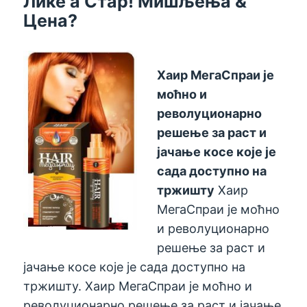
Лике а Стар! Мишљења &
Цена?
Хаир МегаСпраи је
моћно и
револуционарно
решење за раст и
јачање косе које је
сада доступно на
тржишту
Хаир
МегаСпраи је моћно
и револуционарно
решење за раст и
јачање косе које је сада доступно на
тржишту. Хаир МегаСпраи је моћно и
револуционарно решење за раст и јачање