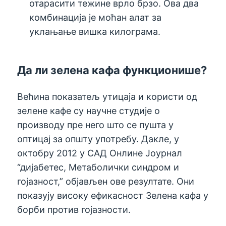
отарасити тежине врло брзо. Ова два
комбинација је моћан алат за
уклањање вишка килограма.
Да ли зелена кафа функционише?
Већина показатељ утицаја и користи од
зелене кафе су научне студије о
производу пре него што се пушта у
оптицај за општу употребу. Дакле, у
октобру 2012 у САД Онлине Јоурнал
“дијабетес, Метаболички синдром и
гојазност,” објављен ове резултате. Они
показују високу ефикасност Зелена кафа у
борби против гојазности.