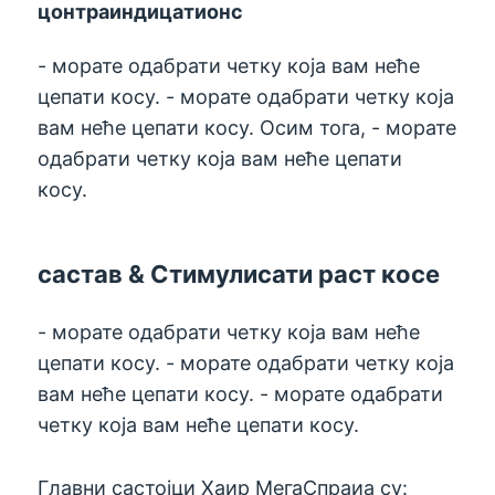
цонтраиндицатионс
- морате одабрати четку која вам неће
цепати косу. - морате одабрати четку која
вам неће цепати косу. Осим тога, - морате
одабрати четку која вам неће цепати
косу.
састав & Стимулисати раст косе
- морате одабрати четку која вам неће
цепати косу. - морате одабрати четку која
вам неће цепати косу. - морате одабрати
четку која вам неће цепати косу.
Главни састојци Хаир МегаСпраиа су: