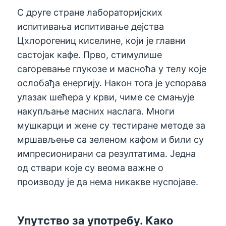
С друге стране лабораторијских
испитивања испитивање дејства
Цхлорогениц киселине, који је главни
састојак кафе. Прво, стимулише
сагоревање глукозе и масноћа у телу које
ослобађа енергију. Након тога је успорава
улазак шећера у крви, чиме се смањује
накупљање масних наслага. Многи
мушкарци и жене су тестиране методе за
мршављење са зеленом кафом и били су
импресионирани са резултатима. Једна
од ствари које су веома важне о
производу је да нема никакве нуспојаве.
Упутство за употребу. Како