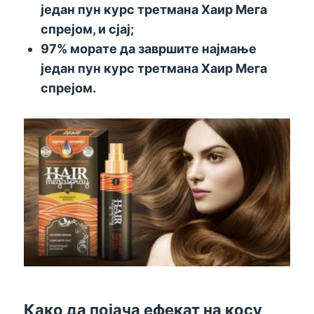
један пун курс третмана Хаир Мега
спрејом, и сјај
;
97% морате да завршите најмање
један пун курс третмана Хаир Мега
спрејом.
Како да појача ефекат на косу