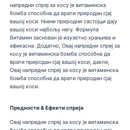
напредни спреј за косу је витаминска
бомба способна да врати природан сјај
вашој коси. Њени природни састојци дају
вашој коси најбољу негу. Формула
Витамин заснован је изузетно храњива и
ефикасна. Додатно, Овај напредни спреј за
косу је витаминска бомба способна да
врати природан сјај вашој коси, дакле,
Овај напредни спреј за косу је витаминска
бомба способна да врати природан сјај
вашој коси.
Предности & Ефекти спреја
Овај напредни спреј за косу је витаминска