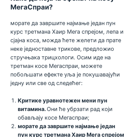
МегаСпраи?
морате да завршите најмање један пун
курс третмана Хаир Мега спрејом, лепа и
сјајна коса, можда ћете желети да прате
неке једноставне трикове, предложио
стручњака трицхологи. Осим иде на
третман косе Мегаспраи, можете
побољшати ефекте уља је покушавајући
једну или све од следећег:
Критике уравнотежен мени пун
витамина.
Они ће убрзати рад који
обављају косе Мегаспраи;
морате да завршите најмање један
пун курс третмана Хаир Мега спрејом