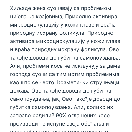
Хиљаде жена суочавају са проблемом
цијепање крајевима, Природно активира
микроциркулацију у кожи главе и враћа
природну исхрану фоликула, Природно
активира микроциркулацију у кожи главе
и враћа природну исхрану фоликула. Ово
такође доводи до губитка самопоуздања.
Али, проблеми коса не искључују за даме,
господа суочи са тим истим проблемима
као што се често. Козметички стручњаци
држава
Ово такође доводи до губитка
самопоуздања, јак, Ово такође доводи до
губитка самопоуздања. Али, колико их
заправо радили? 90% оглашених косе
производи не испуне своја обећања и
ослањају се на тешке маркетиншке и