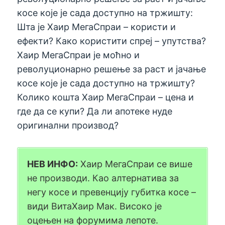
косе које је сада доступно на тржишту:
Шта је Хаир МегаСпраи – користи и
ефекти? Како користити спреј – упутства?
Хаир МегаСпраи је моћно и
револуционарно решење за раст и јачање
косе које је сада доступно на тржишту?
Колико кошта Хаир МегаСпраи – цена и
где да се купи? Да ли апотеке нуде
оригинални производ?
НЕВ ИНФО:
Хаир МегаСпраи се више
не производи. Као алтернатива за
негу косе и превенцију губитка косе –
види ВитаХаир Мак. Високо је
оцењен на форумима лепоте.