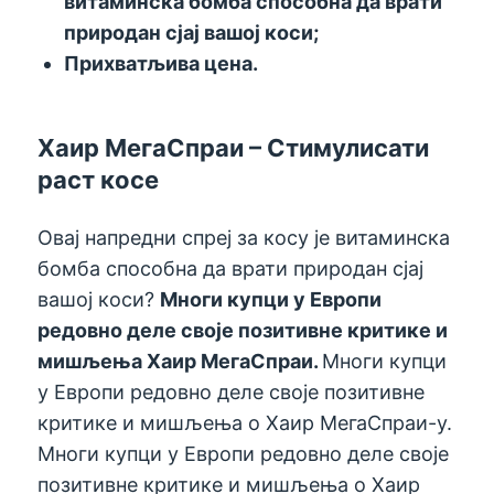
витаминска бомба способна да врати
природан сјај вашој коси;
Прихватљива цена.
Хаир МегаСпраи – Стимулисати
раст косе
Овај напредни спреј за косу је витаминска
бомба способна да врати природан сјај
вашој коси?
Многи купци у Европи
редовно деле своје позитивне критике и
мишљења Хаир МегаСпраи.
Многи купци
у Европи редовно деле своје позитивне
критике и мишљења о Хаир МегаСпраи-у.
Многи купци у Европи редовно деле своје
позитивне критике и мишљења о Хаир