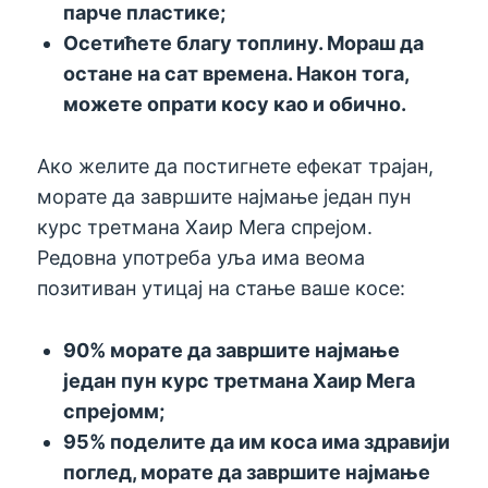
парче пластике
;
Осетићете благу топлину. Мораш да
остане на сат времена. Након тога,
можете опрати косу као и обично.
Ако желите да постигнете ефекат трајан,
морате да завршите најмање један пун
курс третмана Хаир Мега спрејом.
Редовна употреба уља има веома
позитиван утицај на стање ваше косе:
90% морате да завршите најмање
један пун курс третмана Хаир Мега
спрејом
м;
95% поделите да им коса има здравији
поглед, морате да завршите најмање