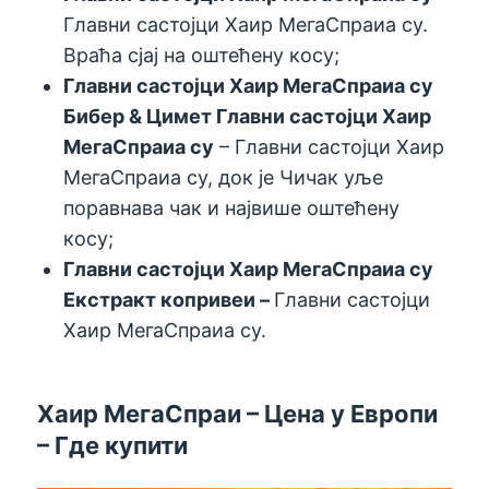
Главни састојци Хаир МегаСпраиа су.
Враћа сјај на оштећену косу;
Главни састојци Хаир МегаСпраиа су
Бибер
& Цимет
Главни састојци Хаир
МегаСпраиа су
– Главни састојци Хаир
МегаСпраиа су, док је Чичак уље
поравнава чак и највише оштећену
косу;
Главни састојци Хаир МегаСпраиа су
Екстракт коприве
и –
Главни састојци
Хаир МегаСпраиа су.
Хаир МегаСпраи – Цена у Европи
– Где купити