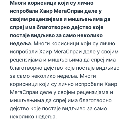
Многи корисници који су лично
испробали Хаир МегаСпраи деле у
својим рецензијама и мишљењима да
спреј има благотворно дејство које
постаје видљиво за само неколико
недеља
. Многи корисници који су лично
испробали Хаир МегаСпраи деле у својим
рецензијама и мишљењима да спреј има
благотворно дејство које постаје видљиво
за само неколико недеља. Многи
корисници који су лично испробали Хаир
МегаСпраи деле у својим рецензијама и
мишљењима да спреј има благотворно
дејство које постаје видљиво за само
неколико недеља.