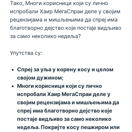
Тако, Многи корисници који су лично
испробали Хаир МегаСпраи деле у својим
рецензијама и мишљењима да спреј има
благотворно дејство које постаје видљиво
за само неколико недеља?
Упутства су:
Спреј за уља у корену косу и целом
својом дужином
;
Многи корисници који су лично
испробали Хаир МегаСпраи деле у
својим рецензијама и мишљењима да
спреј има благотворно дејство које
постаје видљиво за само неколико
недеља. Покријте косу пешкиром или