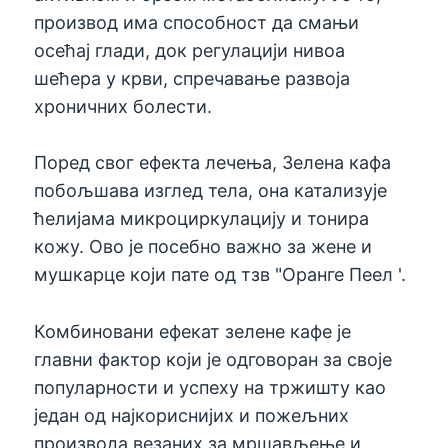
производ има способност да смањи
осећај глади, док регулацији нивоа
шећера у крви, спречавање развоја
хроничних болести.
Поред свог ефекта лечења, Зелена кафа
побољшава изглед тела, она катализује
ћелијама микроциркулацију и тонира
кожу. Ово је посебно важно за жене и
мушкарце који пате од тзв "Оранге Пеел '.
Комбиновани ефекат зелене кафе је
главни фактор који је одговоран за своје
популарности и успеху на тржишту као
један од најкориснијих и пожељних
производа везаних за мршављење и