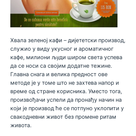
Хвала зеленој кафи – дијететски производ,
служио у виду укусног и ароматичног
кафе, милиони људи широм света успева
да се носи са својим додатне тежине.
Главна снага и велика предност ове
методе је у томе што не захтева напор и
време од стране корисника. Уместо тога,
произвођачи успели да пронађу начин на
који је производ ће се потпуно уклопити у
свакодневни живот без промене ритам
живота.