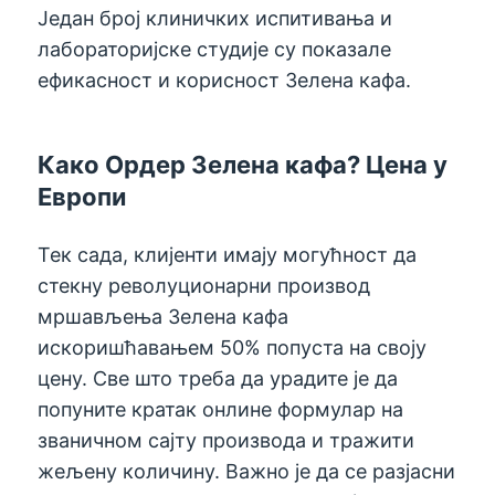
Један број клиничких испитивања и
лабораторијске студије су показале
ефикасност и корисност Зелена кафа.
Како Ордер Зелена кафа? Цена у
Европи
Тек сада, клијенти имају могућност да
стекну револуционарни производ
мршављења Зелена кафа
искоришћавањем 50% попуста на своју
цену. Све што треба да урадите је да
попуните кратак онлине формулар на
званичном сајту производа и тражити
жељену количину. Важно је да се разјасни