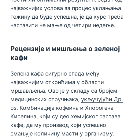
најважнијих услова за процес уклањања
тежину да буде успешна, је да курс треба
наставити не мање од четири недеље.
Рецензије и мишљења о зеленој
кафи
Зелена кафа сигурно спада међу
најважнијим открићима у области
мршављења. Ово је у складу са бројем
медицинских стручњака,
укључујући Др.
оз
. Комбинација кофеина и Хлорогена
Киселина, који су део хемијског састава
кафе, да му производ који успешно
смањује количину масти у организму.