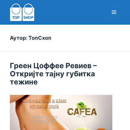
МЕНИ
И
ДОДАЦИ
ТопСхоп-ЕУ.цом
Аутор:
ТопСхоп
Греен Цоффее Ревиев –
Откријте тајну губитка
тежине