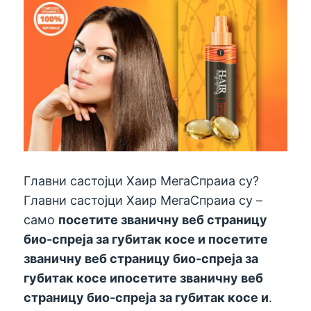
Главни састојци Хаир МегаСпраиа су?
Главни састојци Хаир МегаСпраиа су –
само
посетите званичну веб страницу
био-спреја за губитак косе и
посетите
званичну веб страницу био-спреја за
губитак косе и
посетите званичну веб
страницу био-спреја за губитак косе и
.