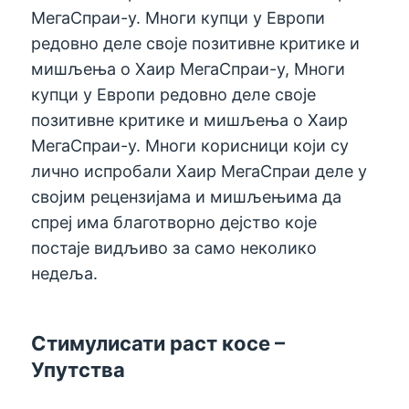
МегаСпраи-у. Многи купци у Европи
редовно деле своје позитивне критике и
мишљења о Хаир МегаСпраи-у, Многи
купци у Европи редовно деле своје
позитивне критике и мишљења о Хаир
МегаСпраи-у. Многи корисници који су
лично испробали Хаир МегаСпраи деле у
својим рецензијама и мишљењима да
спреј има благотворно дејство које
постаје видљиво за само неколико
недеља.
Стимулисати раст косе –
Упутства