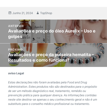
postado
Junho 21, 2024
Autor
TopShop
em
Pós-
ANTERIOR
navegação
Avaliações e preço do óleo Aurelix – Uso e
Postagem
golpes
anterior:
PRÓXIMO
Avaliações e preço da pulseira hematita –
próximo
Resultados e como funciona?
post:
aviso Legal
Estas declarações não foram avaliadas pela Food and Drug
Administration. Estes produtos não são destinados para o propósito
de ser um método diagnóstico real, tratamento, remédio ou
prevenção prática para qualquer doença. As informações contidas
neste site destina-se apenas o seu conhecimento geral e não é um
substituto para o conselho médico profissional ou tratamento.