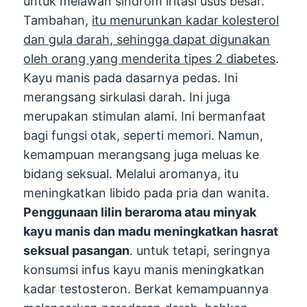
untuk melawan sindrom iritasi usus besar.
Tambahan,
itu menurunkan kadar kolesterol
dan gula darah, sehingga dapat digunakan
oleh orang yang menderita tipes 2 diabetes
.
Kayu manis pada dasarnya pedas. Ini
merangsang sirkulasi darah. Ini juga
merupakan stimulan alami. Ini bermanfaat
bagi fungsi otak, seperti memori. Namun,
kemampuan merangsang juga meluas ke
bidang seksual. Melalui aromanya, itu
meningkatkan libido pada pria dan wanita.
Penggunaan lilin beraroma atau minyak
kayu manis dan madu meningkatkan hasrat
seksual pasangan
. untuk tetapi, seringnya
konsumsi infus kayu manis meningkatkan
kadar testosteron. Berkat kemampuannya