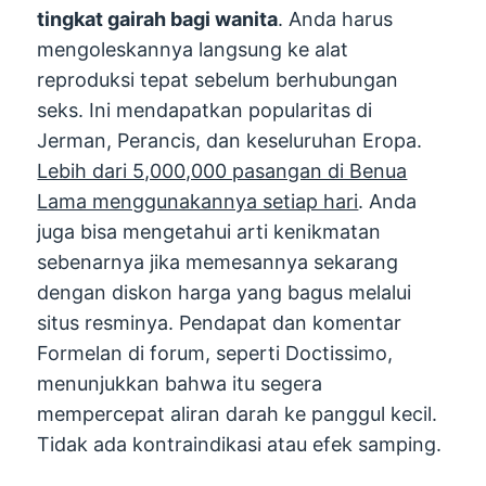
tingkat gairah bagi wanita
. Anda harus
mengoleskannya langsung ke alat
reproduksi tepat sebelum berhubungan
seks. Ini mendapatkan popularitas di
Jerman, Perancis, dan keseluruhan Eropa.
Lebih dari 5,000,000 pasangan di Benua
Lama menggunakannya setiap hari
. Anda
juga bisa mengetahui arti kenikmatan
sebenarnya jika memesannya sekarang
dengan diskon harga yang bagus melalui
situs resminya. Pendapat dan komentar
Formelan di forum, seperti Doctissimo,
menunjukkan bahwa itu segera
mempercepat aliran darah ke panggul kecil.
Tidak ada kontraindikasi atau efek samping.