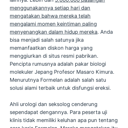
menggunakannya setiap hari dan
mengatakan bahwa mereka telah
mengalami momen keintiman paling
menyenangkan dalam hidup mereka
. Anda
bisa menjadi salah satunya jika
memanfaatkan diskon harga yang
menggiurkan di situs resmi pabrikan.
Pencipta rumusnya adalah pakar biologi
molekuler Jepang Profesor Masaro Kimura.
Menurutnya Formelan adalah salah satu
solusi alami terbaik untuk disfungsi ereksi.
Ahli urologi dan seksolog cenderung
sependapat dengannya. Para peserta uji
klinis tidak memiliki keluhan apa pun tentang