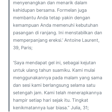
menyenangkan dan menarik dalam
kehidupan bersama. Formelan juga
membantu Anda tetap yakin dengan
kemampuan Anda memenuhi kebutuhan
pasangan di ranjang. Ini menstabilkan dan
memperpanjang ereksi.’
Antoine Laurent,
39, Paris;
'Saya mendapat gel ini, sebagai kejutan
untuk ulang tahun suamiku. Kami mulai
menggunakannya pada malam yang sama
dan sesi kami berlangsung selama satu
setengah jam. Kami telah menerapkannya
hampir setiap hari sejak itu. Tingkat
kenikmatannya luar biasa.”
Julia, 31;