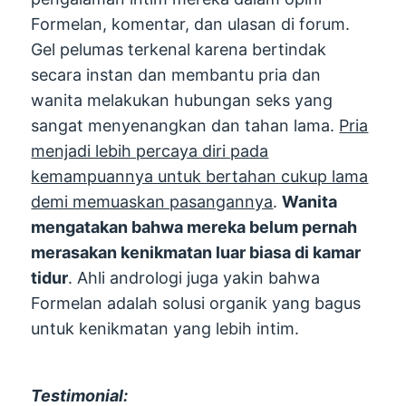
Formelan, komentar, dan ulasan di forum.
Gel pelumas terkenal karena bertindak
secara instan dan membantu pria dan
wanita melakukan hubungan seks yang
sangat menyenangkan dan tahan lama.
Pria
menjadi lebih percaya diri pada
kemampuannya untuk bertahan cukup lama
demi memuaskan pasangannya
.
Wanita
mengatakan bahwa mereka belum pernah
merasakan kenikmatan luar biasa di kamar
tidur
. Ahli andrologi juga yakin bahwa
Formelan adalah solusi organik yang bagus
untuk kenikmatan yang lebih intim.
Testimonial: