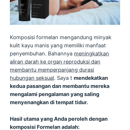
Komposisi formelan mengandung minyak
kulit kayu manis yang memiliki manfaat
penyembuhan. Bahannya
meningkatkan
aliran darah ke organ reproduksi dan
membantu memperpanjang durasi
hubungan seksual
. Saya t
mendekatkan
kedua pasangan dan membantu mereka
mengalami pengalaman yang saling
menyenangkan di tempat tidur.
Hasil utama yang Anda peroleh dengan
komposisi Formelan adalah: