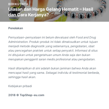
BERIKUTNYA
Ulasan dan Harga Gelang Hematit – Hasil
posting
dan Cara Kerjanya?
berikutnya:
Penolakan
Pernyataan-pernyataan ini belum dievaluasi oleh Food and Drug
Administration. Produk-produk ini tidak dimaksudkan untuk tujuan
menjadi metode diagnostik yang sebenarnya, pengobatan, obat
atau pencegahan praktek untuk setiap penyakit. Informasi di situs
ini ditujukan untuk pengetahuan umum Anda saja dan bukan
merupakan pengganti saran medis profesional atau pengobatan.
Hasil ditampilkan di sini adalah bukan jaminan bahwa Anda akan
mencapai hasil yang sama. Sebagai individu di testimonial berbeda,
sehingga hasil akan.
Kebijakan pribadi
2018 © TopShop-eu.com