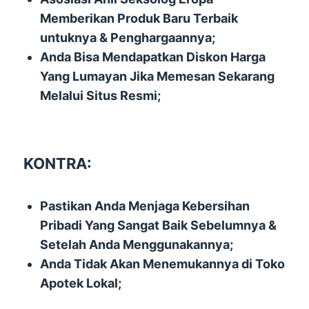
Memberikan Produk Baru Terbaik
untuknya & Penghargaannya;
Anda Bisa Mendapatkan Diskon Harga
Yang Lumayan Jika Memesan Sekarang
Melalui Situs Resmi;
KONTRA:
Pastikan Anda Menjaga Kebersihan
Pribadi Yang Sangat Baik Sebelumnya &
Setelah Anda Menggunakannya;
Anda Tidak Akan Menemukannya di Toko
Apotek Lokal;