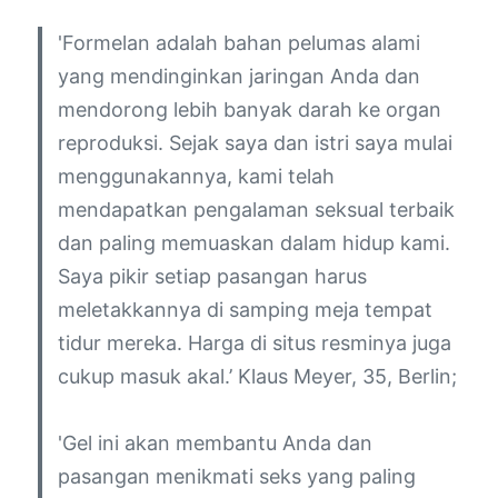
'Formelan adalah bahan pelumas alami
yang mendinginkan jaringan Anda dan
mendorong lebih banyak darah ke organ
reproduksi. Sejak saya dan istri saya mulai
menggunakannya, kami telah
mendapatkan pengalaman seksual terbaik
dan paling memuaskan dalam hidup kami.
Saya pikir setiap pasangan harus
meletakkannya di samping meja tempat
tidur mereka. Harga di situs resminya juga
cukup masuk akal.’
Klaus Meyer, 35, Berlin;
'Gel ini akan membantu Anda dan
pasangan menikmati seks yang paling