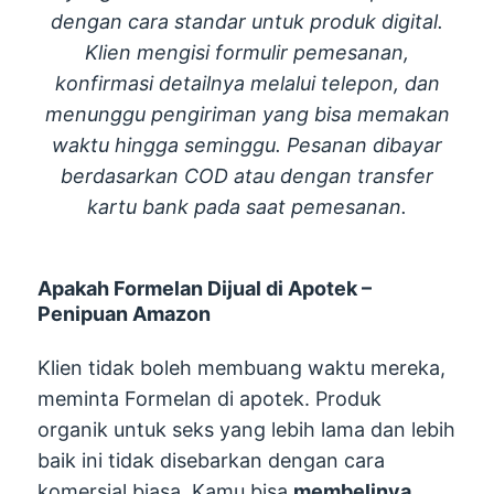
dengan cara standar untuk produk digital.
Klien mengisi formulir pemesanan,
konfirmasi detailnya melalui telepon, dan
menunggu pengiriman yang bisa memakan
waktu hingga seminggu. Pesanan dibayar
berdasarkan COD atau dengan transfer
kartu bank pada saat pemesanan.
Apakah Formelan Dijual di Apotek –
Penipuan Amazon
Klien tidak boleh membuang waktu mereka,
meminta Formelan di apotek. Produk
organik untuk seks yang lebih lama dan lebih
baik ini tidak disebarkan dengan cara
komersial biasa. Kamu bisa
membelinya