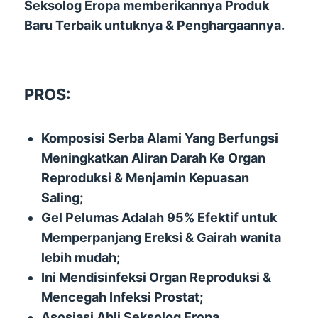
Seksolog Eropa memberikannya Produk
Baru Terbaik untuknya & Penghargaannya.
PROS:
Komposisi Serba Alami Yang Berfungsi
Meningkatkan Aliran Darah Ke Organ
Reproduksi & Menjamin Kepuasan
Saling;
Gel Pelumas Adalah 95% Efektif untuk
Memperpanjang Ereksi & Gairah wanita
lebih mudah;
Ini Mendisinfeksi Organ Reproduksi &
Mencegah Infeksi Prostat;
Asosiasi Ahli Seksolog Eropa