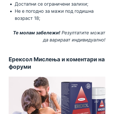
Достапни се ограничени залихи;
Не е погодно за мажи под годишна
возраст 18;
Те молам забележи!
Резултатите можат
да варираат индивидуално!
Ерексол Мислења и коментари на
форуми