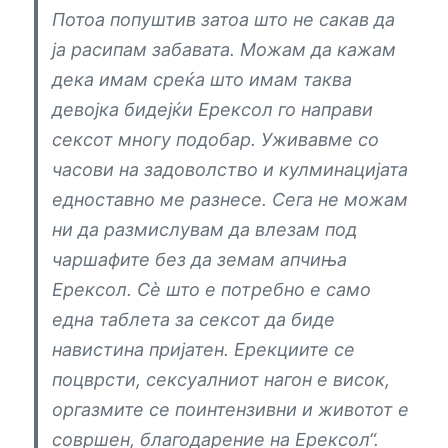
Потоа попуштив затоа што не сакав да
ја расипам забавата. Можам да кажам
дека имам среќа што имам таква
девојка бидејќи Ерексол го направи
сексот многу подобар. Уживавме со
часови на задоволство и кулминацијата
едноставно ме разнесе. Сега не можам
ни да размислувам да влезам под
чаршафите без да земам апчиња
Ерексол. Сè што е потребно е само
една таблета за сексот да биде
навистина пријатен. Ерекциите се
поцврсти, сексуалниот нагон е висок,
оргазмите се поинтензивни и животот е
совршен, благодарение на Ерексол“.