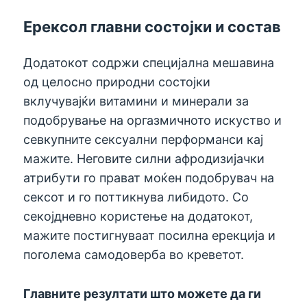
Ерексол главни состојки и состав
Додатокот содржи специјална мешавина
од целосно природни состојки
вклучувајќи витамини и минерали за
подобрување на оргазмичното искуство и
севкупните сексуални перформанси кај
мажите. Неговите силни афродизијачки
атрибути го прават моќен подобрувач на
сексот и го поттикнува либидото. Со
секојдневно користење на додатокот,
мажите постигнуваат посилна ерекција и
поголема самодоверба во креветот.
Главните резултати што можете да ги