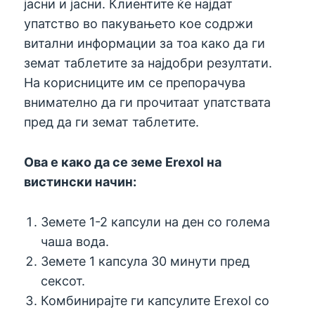
јасни и јасни. Клиентите ќе најдат
упатство во пакувањето кое содржи
витални информации за тоа како да ги
земат таблетите за најдобри резултати.
На корисниците им се препорачува
внимателно да ги прочитаат упатствата
пред да ги земат таблетите.
Ова е како да се земе Erexol на
вистински начин:
Земете 1-2 капсули на ден со голема
чаша вода.
Земете 1 капсула 30 минути пред
сексот.
Комбинирајте ги капсулите Erexol со