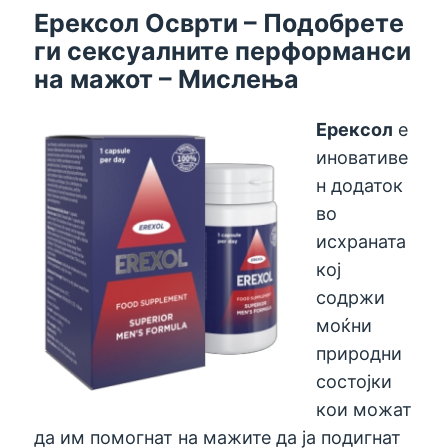
Ерексол Осврти – Подобрете
ги сексуалните перформанси
на мажот – Мислења
Ерексол
е
иновативе
н додаток
во
исхраната
кој
содржи
моќни
природни
состојки
кои можат
да им помогнат на мажите да ја подигнат