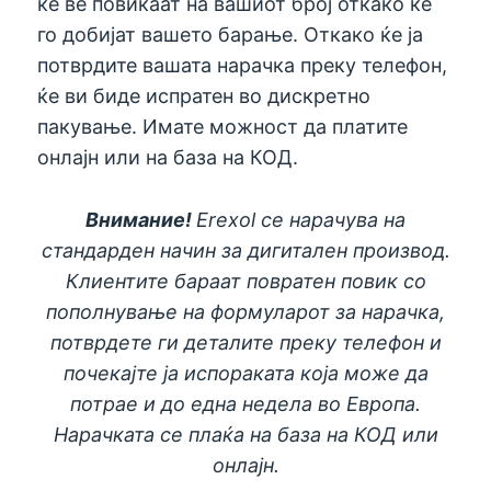
ќе ве повикаат на вашиот број откако ќе
го добијат вашето барање. Откако ќе ја
потврдите вашата нарачка преку телефон,
ќе ви биде испратен во дискретно
пакување. Имате можност да платите
онлајн или на база на КОД.
Внимание!
Erexol се нарачува на
стандарден начин за дигитален производ.
Клиентите бараат повратен повик со
пополнување на формуларот за нарачка,
потврдете ги деталите преку телефон и
почекајте ја испораката која може да
потрае и до една недела во Европа.
Нарачката се плаќа на база на КОД или
онлајн.