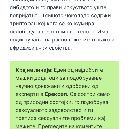
либидото и го прави искуството уште
попријатно.. Темното чоколадо содржи
триптофан кој кога се консумира
ослободува серотонин во телото. Има
подигнување на расположението, како и
афродизијачки својства.
Крајна линија:
Еден од најдобрите
машки додатоци за подобрување
научно докажани и одобрени од
експерти е
Ерексол
. Се состои само
од природни состојки, го подобрува
сексуалното задоволство и ги
третира сексуалните проблеми кај
мажите. Прегледите на клиентите