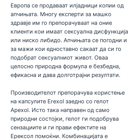
Европа се продаваат илјадници копии од
апчињата. Многу експерти за машко
здравје им го препорачуваат на оние
клиенти кои имаат сексуална дисфункција
или ниско либидо. Апчињата се погодни и
за мажи кои едноставно сакаат да си го
подобрат сексуалниот живот. Оваа
целосно природна формула е безбедна,
ефикасна и дава долготрајни резултати.
Производителот препорачува користење
на капсулите Erexol заедно со гелот
Apexol. Исто така направен од само
природни состојки, гелот ги подобрува
сензациите и ги прави ефектите на
Ерексол помоќни. Комбинацијата е