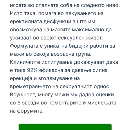
играта во спалната соба на следното ниво.
Исто така, помага во лекувањето на
еректилната дисфункција што им
овозможува на мажите максимално да
уживаат во својот сексуален живот.
Формулата е уникатна бидејќи работи за
мажи во секоја возрасна група.
Клиничките испитувања докажуваат дека
е така 92% ефикасна за давање силна
ерекција и зголемување на
времетраењето на сексуалниот однос.
Всушност, многу мажи му дадоа оценки
со 5 ѕвезди во коментарите и мислењата
на форумите.