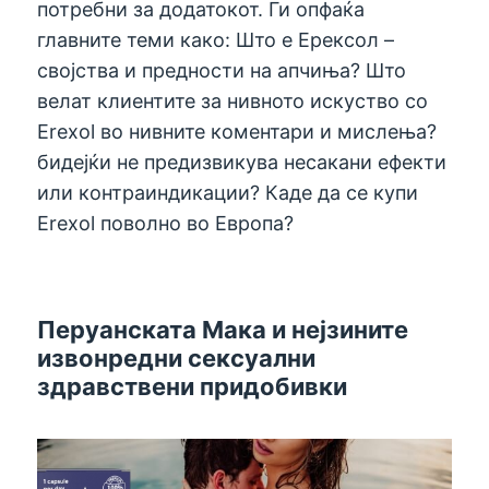
потребни за додатокот. Ги опфаќа
главните теми како: Што е Ерексол –
својства и предности на апчиња? Што
велат клиентите за нивното искуство со
Erexol во нивните коментари и мислења?
бидејќи не предизвикува несакани ефекти
или контраиндикации? Каде да се купи
Erexol поволно во Европа?
Перуанската Мака и нејзините
извонредни сексуални
здравствени придобивки