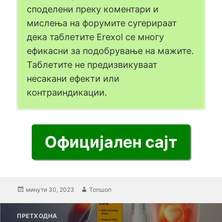
споделени преку коментари и
мислења на форумите сугерираат
дека таблетите Erexol се многу
ефикасни за подобрување на мажите.
Таблетите не предизвикуваат
несакани ефекти или
контраиндикации.
Официјален сајт
Објавено
минути 30, 2023
Автор
Топшоп
на
мислење
ПРЕТХОДНА
за