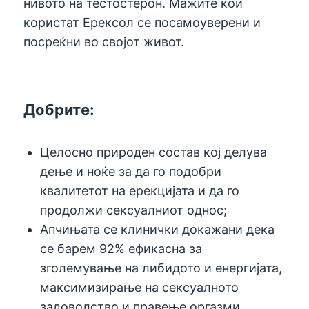
нивото на тестостерон. Мажите кои
користат Ерексол се посамоуверени и
посреќни во својот живот.
Добрите:
Целосно природен состав кој делува
дење и ноќе за да го подобри
квалитетот на ерекцијата и да го
продолжи сексуалниот однос;
Апчињата се клинички докажани дека
се барем 92% ефикасна за
зголемување на либидото и енергијата,
максимизирање на сексуалното
задоволство и правење оргазми