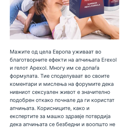
Мажите од цела Европа уживаат во
благотворните ефекти на апчињата Erexol
и гелот Apexol. Многу им се допаѓа
формулата. Тие споделуваат во своите
коментари и мислења на форумите дека
нивниот сексуален живот е значително
подобрен откако почнале да ги користат
апчињата. Корисниците, како и
експертите за машко здравје потврдија
дека апчињата се безбедни и воопшто не