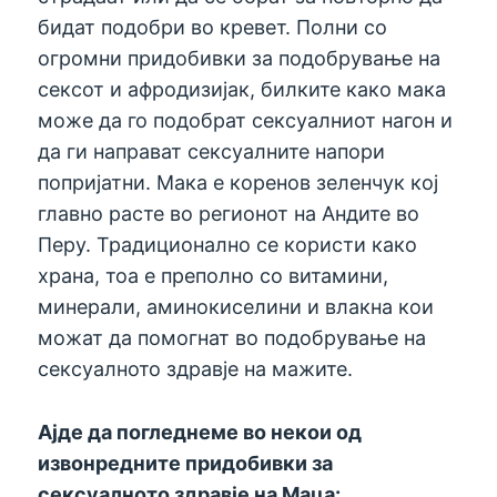
бидат подобри во кревет. Полни со
огромни придобивки за подобрување на
сексот и афродизијак, билките како мака
може да го подобрат сексуалниот нагон и
да ги направат сексуалните напори
попријатни. Мака е коренов зеленчук кој
главно расте во регионот на Андите во
Перу. Традиционално се користи како
храна, тоа е преполно со витамини,
минерали, аминокиселини и влакна кои
можат да помогнат во подобрување на
сексуалното здравје на мажите.
Ајде да погледнеме во некои од
извонредните придобивки за
сексуалното здравје на Маца: