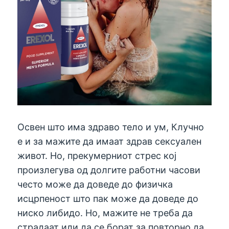
Освен што има здраво тело и ум, Клучно
е и за мажите да имаат здрав сексуален
живот. Но, прекумерниот стрес кој
произлегува од долгите работни часови
често може да доведе до физичка
исцрпеност што пак може да доведе до
ниско либидо. Но, мажите не треба да
страдаат или да се борат за повторно да