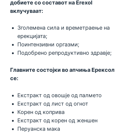
добиете со составот на Erexol
вклучуваат:
Зголемена сила и времетраење на
ерекцијата;
Поинтензивни оргазми;
Подобрено репродуктивно здравје;
Главните состојки во апчиња Ерексол
се:
Екстракт од овошје од палмето
Екстракт од лист од огнот
Корен од коприва
Екстракт од корен од женшен
Перуанска мака