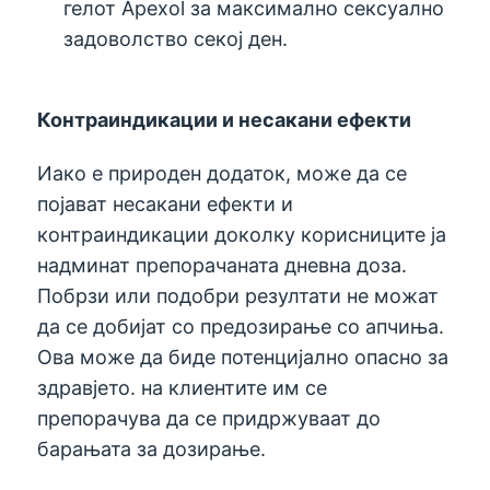
гелот Apexol за максимално сексуално
задоволство секој ден.
Контраиндикации и несакани ефекти
Иако е природен додаток, може да се
појават несакани ефекти и
контраиндикации доколку корисниците ја
надминат препорачаната дневна доза.
Побрзи или подобри резултати не можат
да се добијат со предозирање со апчиња.
Ова може да биде потенцијално опасно за
здравјето. на клиентите им се
препорачува да се придржуваат до
барањата за дозирање.