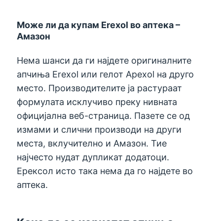
Може ли да купам Erexol во аптека –
Амазон
Нема шанси да ги најдете оригиналните
апчиња Erexol или гелот Apexol на друго
место. Производителите ја растураат
формулата исклучиво преку нивната
официјална веб-страница. Пазете се од
измами и слични производи на други
места, вклучително и Амазон. Тие
најчесто нудат дупликат додатоци.
Ерексол исто така нема да го најдете во
аптека.