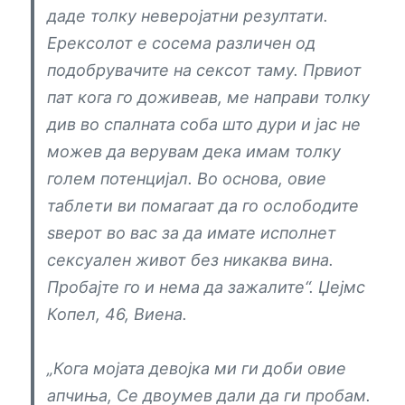
даде толку неверојатни резултати.
Ерексолот е сосема различен од
подобрувачите на сексот таму. Првиот
пат кога го доживеав, ме направи толку
див во спалната соба што дури и јас не
можев да верувам дека имам толку
голем потенцијал. Во основа, овие
таблети ви помагаат да го ослободите
ѕверот во вас за да имате исполнет
сексуален живот без никаква вина.
Пробајте го и нема да зажалите“. Џејмс
Копел, 46, Виена.
„Кога мојата девојка ми ги доби овие
апчиња, Се двоумев дали да ги пробам.