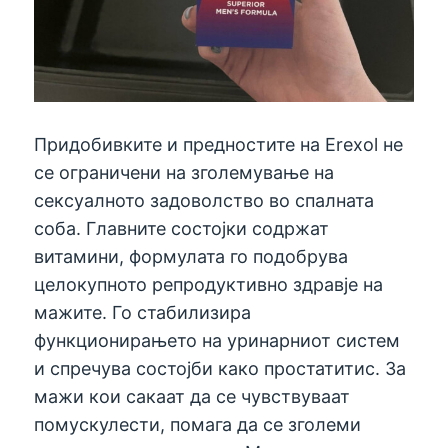
Придобивките и предностите на Erexol не
се ограничени на зголемување на
сексуалното задоволство во спалната
соба. Главните состојки содржат
витамини, формулата го подобрува
целокупното репродуктивно здравје на
мажите. Го стабилизира
функционирањето на уринарниот систем
и спречува состојби како простатитис. За
мажи кои сакаат да се чувствуваат
помускулести, помага да се зголеми