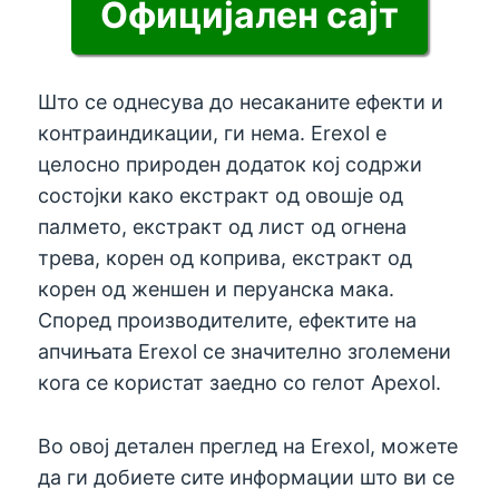
Официјален сајт
Што се однесува до несаканите ефекти и
контраиндикации, ги нема. Erexol е
целосно природен додаток кој содржи
состојки како екстракт од овошје од
палмето, екстракт од лист од огнена
трева, корен од коприва, екстракт од
корен од женшен и перуанска мака.
Според производителите, ефектите на
апчињата Erexol се значително зголемени
кога се користат заедно со гелот Apexol.
Во овој детален преглед на Erexol, можете
да ги добиете сите информации што ви се