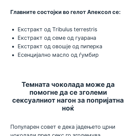
Главните состојки во гелот Апексол се:
Екстракт од Tribulus terrestris
Екстракт од семе од гуарана
Екстракт од овошје од пиперка
Есенцијално масло од ѓумбир
Темната чоколада може да
помогне да се зголеми
сексуалниот нагон за попријатна
ноќ
Популарен совет е дека јадењето црни
чоколади пред секс го зголемува