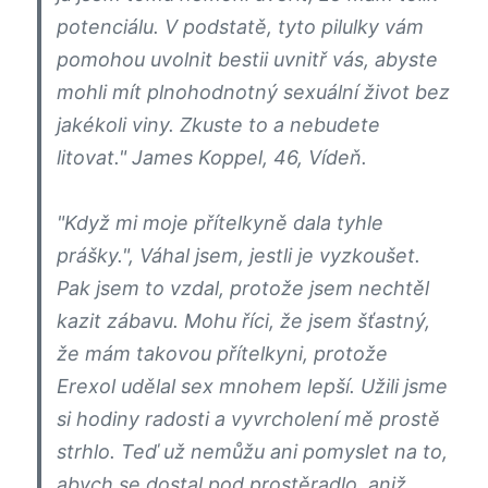
potenciálu. V podstatě, tyto pilulky vám
pomohou uvolnit bestii uvnitř vás, abyste
mohli mít plnohodnotný sexuální život bez
jakékoli viny. Zkuste to a nebudete
litovat." James Koppel, 46, Vídeň.
"Když mi moje přítelkyně dala tyhle
prášky.", Váhal jsem, jestli je vyzkoušet.
Pak jsem to vzdal, protože jsem nechtěl
kazit zábavu. Mohu říci, že jsem šťastný,
že mám takovou přítelkyni, protože
Erexol udělal sex mnohem lepší. Užili jsme
si hodiny radosti a vyvrcholení mě prostě
strhlo. Teď už nemůžu ani pomyslet na to,
abych se dostal pod prostěradlo, aniž