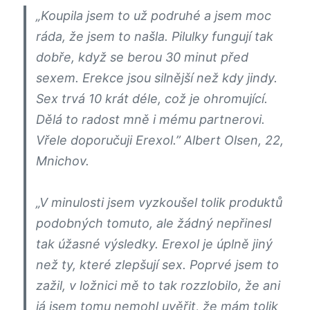
„Koupila jsem to už podruhé a jsem moc
ráda, že jsem to našla. Pilulky fungují tak
dobře, když se berou 30 minut před
sexem. Erekce jsou silnější než kdy jindy.
Sex trvá 10 krát déle, což je ohromující.
Dělá to radost mně i mému partnerovi.
Vřele doporučuji Erexol.” Albert Olsen, 22,
Mnichov.
„V minulosti jsem vyzkoušel tolik produktů
podobných tomuto, ale žádný nepřinesl
tak úžasné výsledky. Erexol je úplně jiný
než ty, které zlepšují sex. Poprvé jsem to
zažil, v ložnici mě to tak rozzlobilo, že ani
já jsem tomu nemohl uvěřit, že mám tolik