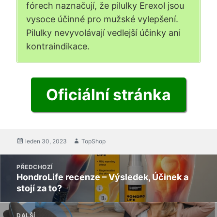
fórech naznačují, že pilulky Erexol jsou
vysoce účinné pro mužské vylepšení.
Pilulky nevyvolávají vedlejší účinky ani
kontraindikace.
Oficiální stránka
Vloženo
leden 30, 2023
Autor
TopShop
na
příspěvek
PŘEDCHOZÍ
navigaci
HondroLife recenze – Výsledek, Účinek a
Předchozí
stojí za to?
příspěvek:
DALŠÍ