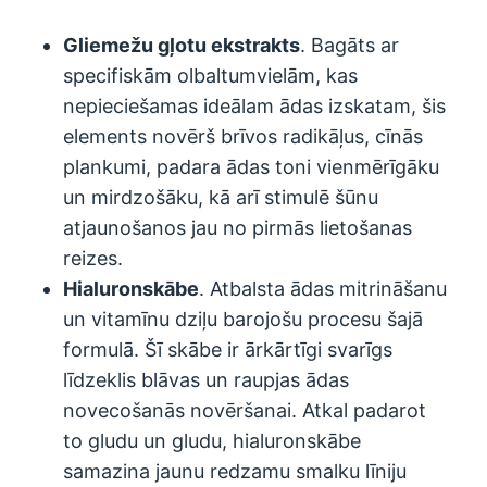
Gliemežu gļotu ekstrakts
. Bagāts ar
specifiskām olbaltumvielām, kas
nepieciešamas ideālam ādas izskatam, šis
elements novērš brīvos radikāļus, cīnās
plankumi, padara ādas toni vienmērīgāku
un mirdzošāku, kā arī stimulē šūnu
atjaunošanos jau no pirmās lietošanas
reizes.
Hialuronskābe
. Atbalsta ādas mitrināšanu
un vitamīnu dziļu barojošu procesu šajā
formulā. Šī skābe ir ārkārtīgi svarīgs
līdzeklis blāvas un raupjas ādas
novecošanās novēršanai. Atkal padarot
to gludu un gludu, hialuronskābe
samazina jaunu redzamu smalku līniju