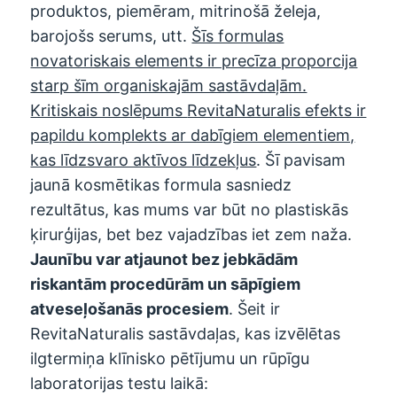
produktos, piemēram, mitrinošā želeja,
barojošs serums, utt.
Šīs formulas
novatoriskais elements ir precīza proporcija
starp šīm organiskajām sastāvdaļām.
Kritiskais noslēpums
RevitaNaturalis
efekts ir
papildu komplekts ar dabīgiem elementiem,
kas līdzsvaro aktīvos līdzekļus
. Šī pavisam
jaunā kosmētikas formula sasniedz
rezultātus, kas mums var būt no plastiskās
ķirurģijas, bet bez vajadzības iet zem naža.
Jaunību var atjaunot bez jebkādām
riskantām procedūrām un sāpīgiem
atveseļošanās procesiem
. Šeit ir
RevitaNaturalis sastāvdaļas, kas izvēlētas
ilgtermiņa klīnisko pētījumu un rūpīgu
laboratorijas testu laikā: