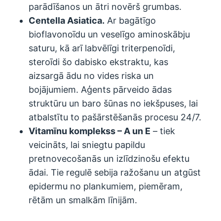
parādīšanos un ātri novērš grumbas.
Centella Asiatica.
Ar bagātīgo
bioflavonoīdu un veselīgo aminoskābju
saturu, kā arī labvēlīgi triterpenoīdi,
steroīdi šo dabisko ekstraktu, kas
aizsargā ādu no vides riska un
bojājumiem. Aģents pārveido ādas
struktūru un baro šūnas no iekšpuses, lai
atbalstītu to pašārstēšanās procesu 24/7.
Vitamīnu komplekss – A un E
– tiek
veicināts, lai sniegtu papildu
pretnovecošanās un izlīdzinošu efektu
ādai. Tie regulē sebija ražošanu un atgūst
epidermu no plankumiem, piemēram,
rētām un smalkām līnijām.