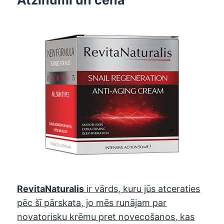
RevitaNaturalis
ir vārds, kuru jūs atceraties
pēc šī pārskata, jo mēs runājam par
novatorisku krēmu pret novecošanos, kas