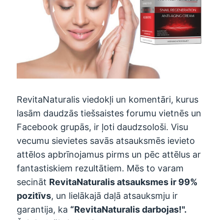
RevitaNaturalis viedokļi un komentāri, kurus
lasām daudzās tiešsaistes forumu vietnēs un
Facebook grupās, ir ļoti daudzsološi. Visu
vecumu sievietes savās atsauksmēs ievieto
attēlos apbrīnojamus pirms un pēc attēlus ar
fantastiskiem rezultātiem. Mēs to varam
secināt
RevitaNaturalis
atsauksmes ir 99%
pozitīvs
, un lielākajā daļā atsauksmju ir
garantija, ka
“
RevitaNaturalis
darbojas!".