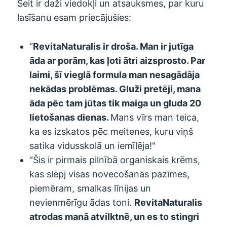
Šeit ir daži viedokļi un atsauksmes, par kuru
lasīšanu esam priecājušies:
“
RevitaNaturalis
ir droša. Man ir jutīga
āda ar porām, kas ļoti ātri aizsprosto. Par
laimi, šī vieglā formula man nesagādāja
nekādas problēmas. Gluži pretēji, mana
āda pēc tam jūtas tik maiga un gluda 20
lietošanas dienas.
Mans vīrs man teica,
ka es izskatos pēc meitenes, kuru viņš
satika vidusskolā un iemīlēja!"
“Šis ir pirmais pilnībā organiskais krēms,
kas slēpj visas novecošanās pazīmes,
piemēram, smalkas līnijas un
nevienmērīgu ādas toni.
RevitaNaturalis
atrodas manā atvilktnē, un es to stingri