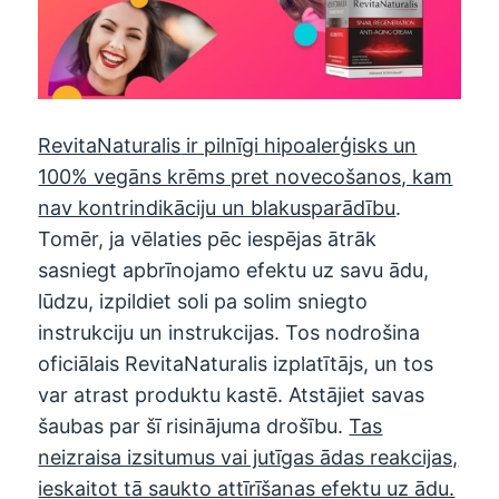
RevitaNaturalis
ir pilnīgi hipoalerģisks un
100% vegāns krēms pret novecošanos, kam
nav kontrindikāciju un blakusparādību
.
Tomēr, ja vēlaties pēc iespējas ātrāk
sasniegt apbrīnojamo efektu uz savu ādu,
lūdzu, izpildiet soli pa solim sniegto
instrukciju un instrukcijas. Tos nodrošina
oficiālais RevitaNaturalis izplatītājs, un tos
var atrast produktu kastē. Atstājiet savas
šaubas par šī risinājuma drošību.
Tas
neizraisa izsitumus vai jutīgas ādas reakcijas,
ieskaitot tā saukto attīrīšanas efektu uz ādu.