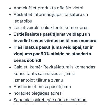
Apmeklējiet produkta oficiālo vietni
Apskatiet informāciju par tā saturu un
iedarbību
Lasiet vairāk reālu klientu komentārus
Esi
tiešsaistes pasūtījuma veidlapu un
ievadiet savus vārdus un tālruņa numuru
Tieši blakus pasūtījuma veidlapai, tur ir
ziņojums par 50% atlaide no standarta
cenas šobrīd!
Gaidiet, kamēr RevitaNaturalis komandas
konsultants sazināsies ar jums,
izmantojot tālruņa zvanu
Apstipriniet mūsu pasūtījumu
norādiet piegādes adresi
Saņemiet paketi pēc pāris dienām un