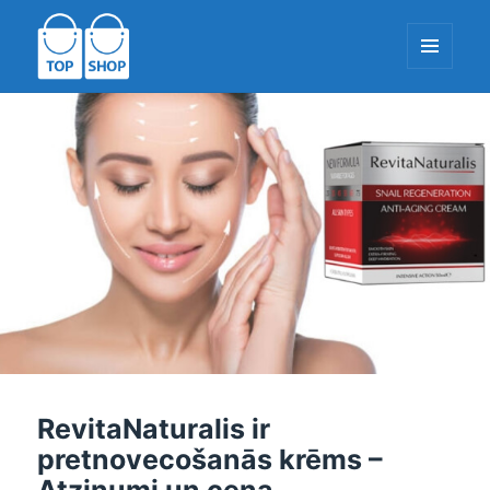
IZVĒLNE
UN
LOGRĪKI
TopShop-EU.com
RevitaNaturalis ir
pretnovecošanās krēms –
Atzinumi un cena