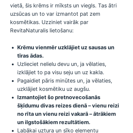
vietā, šis krēms ir mīksts un viegls. Tas ātri
uzsūcas un to var izmantot pat zem
kosmētikas. Uzziniet vairāk par
RevitaNaturalis lietošanu:
Krēmu vienmēr uzklājiet uz sausas un
tīras ādas.
Uzlieciet nelielu devu un, ja vēlaties,
izklājiet to pa visu seju un uz kakla.
Pagaidiet pāris minūtes un, ja vēlaties,
uzklājiet kosmētiku uz augšu.
Izmantojiet šo pretnovecošanās
šķīdumu divas reizes dienā – vienu reizi
no rīta un vienu reizi vakarā – ātrākiem
un ilgstošākiem rezultātiem.
Labākai uztura un sīko elementu