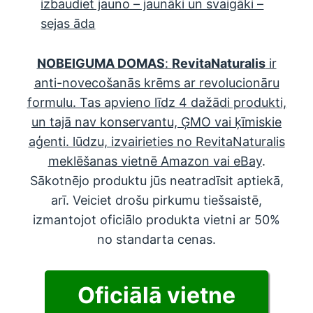
izbaudiet jauno – jaunāki un svaigāki –
sejas āda
NOBEIGUMA DOMAS
:
RevitaNaturalis
ir
anti-novecošanās krēms ar revolucionāru
formulu. Tas apvieno līdz 4 dažādi produkti,
un tajā nav konservantu, ĢMO vai ķīmiskie
aģenti. lūdzu, izvairieties no RevitaNaturalis
meklēšanas
vietnē Amazon vai eBay
.
Sākotnējo produktu jūs neatradīsit aptiekā,
arī. Veiciet drošu pirkumu tiešsaistē,
izmantojot oficiālo produkta vietni ar 50%
no standarta cenas.
Oficiālā vietne