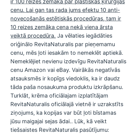
ir 100 reizes zemāka par plastiskās ķirurģijas
cenu. Lai gan tas rada jums efektu 10 anti-
novecošanās estētiskās procedūras, tam ir
10 reizes zemāka cena nekā viena ārsta
veiktā procedūra.
Ja vēlaties iegādāties
oriģinālo RevitaNaturalis par pieņemamu
cenu, mēs ļoti iesakām to nemeklēt aptiekā.
Nemeklējiet nevienu izdevīgu RevitaNaturalis
cenu Amazon vai eBay. Vairākās negatīvās
atsauksmēs ir kopīgs viedoklis, ka ir daudz
tāda paša nosaukuma produktu izkrāpšanu.
Turklāt, krēma oficiālajam izplatītājam
RevitaNaturalis oficiālajā vietnē ir uzrakstīts
ziņojums, ka kopijas var būt ļoti bīstamas
jūsu maigajai sejas ādai.. Lūk, kā veikt
tiešsaistes RevitaNaturalis pasūtījumu: