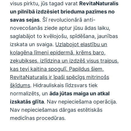
visus pirktu, jūs tagad varat
RevitaNaturalis
un pilnībā izdzēsiet brieduma pazīmes no
savas sejas
. Šī revolucionārā anti-
novecošanās ziede aptur jūsu ādas laiku,
saglabājot to kvēlojošu, spīdēšana, jaunības
izskata un svaiga.
Uzlabojot elastību un
kolagēna līmeni epidermā, krēms baro,
zeķubikses, izlīdzina un izdzēš visus traipus,
kas tevi kaitina spogulī. Papildus šiem,
RevitaNaturalis
ir īpaši spēcīgs mitrinošs
šķīdums
. Hidrauliskais līdzsvars tiek
normalizēts, un
āda jūtas maiga un atkal
izskatās glīta
. Nav nepieciešama operācija.
Nav nepieciešamas dārgas estētiskās
medicīnas procedūras.