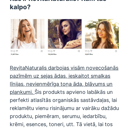
kalpo?
RevitaNaturalis
darbojas visām novecošanās
pazīmēm uz sejas ādas, ieskaitot smalkas
līnijas, nevienmērīga toņa āda, blāvums un
plankumi.
Šis produkts apvieno labākās un
perfekti atlasītās organiskās sastāvdaļas, lai
reklamētu vienu risinājumu ar vairāku dažādu
produktu, piemēram, serumu, iedarbību,
krēmi, esences, toneri, utt. Tā vietā, lai tos