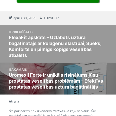
Publicēts
aprīlis 30, 2021
Autors
TOPSHOP
Pēc
IEPRIEKŠĒJAIS
navigācijas
FlexaFit apskats – Uzlabots uztura
Previous
bagātinātājs ar kolagēnu elastībai, Spēks,
post:
Komforts un pilnīgs kopīgs veselības
atbalsts
NĀKAMAIS
Uromexil Forte ir unikāls risinājums jūsu
Next
prostatas veselības problēmām – Efektīvs
post:
prostatas veselības uztura bagātinātājs
Atruna
Šie paziņojumi nav izvērtējusi Pārtikas un zāļu pārvalde. Šie
produkti nav paredzēti, lai to faktiskā diagnostikas metode,