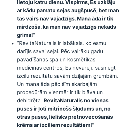
lietoju katru dienu. Vispirms, Es uzklāju
ar kādu pamatu sejas augšpusē, bet man
tas vairs nav vajadzīgs. Mana āda ir tik
mirdzoša, ka man nav vajadzīgs nekāds
grims!
"
“RevitaNaturalis ir labākais, ko esmu
darījis savai sejai. Pēc vairāku gadu
pavadīšanas spa un kosmētikas
medicīnas centros, Es nevarēju sasniegt
izcilu rezultātu savām dziļajām grumbām.
Un mana āda pēc šīm skarbajām
procedūrām vienmēr ir tik blāva un
dehidrēta.
RevitaNaturalis
no vienas
puses ir ļoti mitrinošs šķīdums un, no
otras puses, lielisks pretnovecošanās
krēms ar izciliem rezultātiem!
"