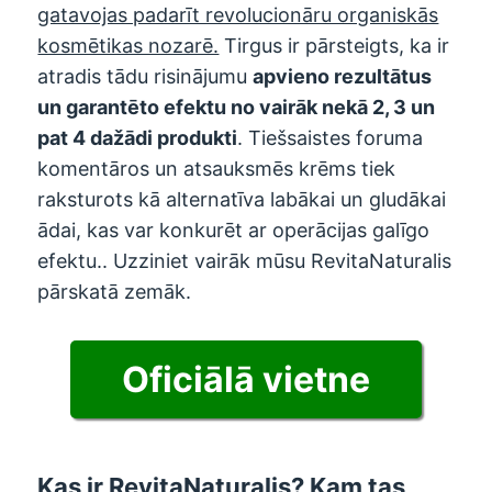
gatavojas padarīt revolucionāru organiskās
kosmētikas nozarē.
Tirgus ir pārsteigts, ka ir
atradis tādu risinājumu
apvieno rezultātus
un garantēto efektu no vairāk nekā 2, 3 un
pat 4 dažādi produkti
. Tiešsaistes foruma
komentāros un atsauksmēs krēms tiek
raksturots kā alternatīva labākai un gludākai
ādai, kas var konkurēt ar operācijas galīgo
efektu.. Uzziniet vairāk mūsu RevitaNaturalis
pārskatā zemāk.
Oficiālā vietne
Kas ir RevitaNaturalis? Kam tas