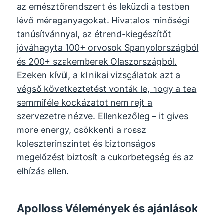
az emésztőrendszert és leküzdi a testben
lévő méreganyagokat.
Hivatalos minőségi
tanúsítvánnyal, az étrend-kiegészítőt
jóváhagyta 100+ orvosok Spanyolországból
és 200+ szakemberek Olaszországból.
Ezeken kívül, a klinikai vizsgálatok azt a
végső következtetést vonták le, hogy a tea
semmiféle kockázatot nem rejt a
szervezetre nézve.
Ellenkezőleg –
it gives
more energy
, csökkenti a rossz
koleszterinszintet és biztonságos
megelőzést biztosít a cukorbetegség és az
elhízás ellen.
Apolloss Vélemények és ajánlások