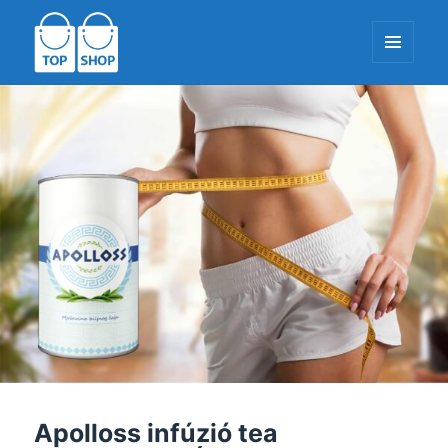
MENÜ
ÉS
WIDGETEK
TopShop-EU.com
Apolloss infúzió tea