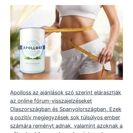
Apolloss
az ajánlások szó szerint elárasztják
az online fórum-visszajelzéseket
Olaszországban és Spanyolországban. Ezek
a pozitív megjegyzések sok túlsúlyos ember
számára reményt adnak, valamint azoknak a