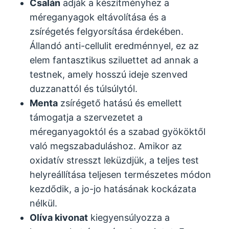
Csalán
adják a készítményhez a
méreganyagok eltávolítása és a
zsírégetés felgyorsítása érdekében.
Állandó anti-cellulit eredménnyel, ez az
elem fantasztikus sziluettet ad annak a
testnek, amely hosszú ideje szenved
duzzanattól és túlsúlytól.
Menta
zsírégető hatású és emellett
támogatja a szervezetet a
méreganyagoktól és a szabad gyököktől
való megszabaduláshoz. Amikor az
oxidatív stresszt leküzdjük, a teljes test
helyreállítása teljesen természetes módon
kezdődik, a jo-jo hatásának kockázata
nélkül.
Olíva kivonat
kiegyensúlyozza a