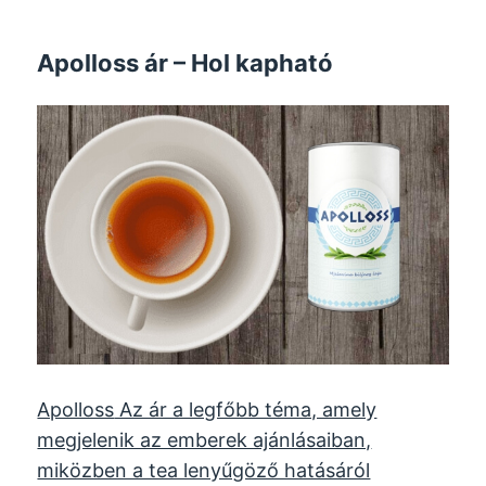
Apolloss ár – Hol kapható
Apolloss
Az ár a legfőbb téma, amely
megjelenik az emberek ajánlásaiban,
miközben a tea lenyűgöző hatásáról