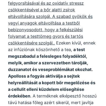
felgyorsításával és az oxidatív stressz
csökkentésével a bőr alatti zsírok
eltávolítására szolgál. A szabad gyökök és
vegyi anyagok eltávolítása a testből
bebizonyosodott, hogy a felkészülési
folyamat a testtömeg gyors és tartós
csökkentésére szolgál..
Ezeken kívül, ennek
az infúziónak köszönhető a tea,
a test
megszabadul a felesleges folyadéktól,
melyik, amikor a szervezetben tárolják,
duzzanatot és veseproblémákat okozhat.
Apolloss
a fogyás aktiválja a sejtek
helyreállítását a kopott bőr megelőzése és
a cellulit elleni küzdelem elősegítése
érdekében
. A terméknek elképesztő hosszú
távú hatása főleg azért sikerül, mert javítja