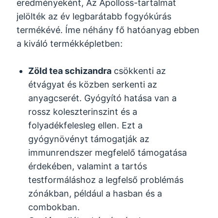
eredményeként, Az Apolloss-tartalmat
jelölték az év legbarátabb fogyókúrás
termékévé. Íme néhány fő hatóanyag ebben
a kiváló termékképletben:
Zöld tea schizandra
csökkenti az
étvágyat és közben serkenti az
anyagcserét. Gyógyító hatása van a
rossz koleszterinszint és a
folyadékfelesleg ellen. Ezt a
gyógynövényt támogatják az
immunrendszer megfelelő támogatása
érdekében, valamint a tartós
testformáláshoz a legfelső problémás
zónákban, például a hasban és a
combokban.