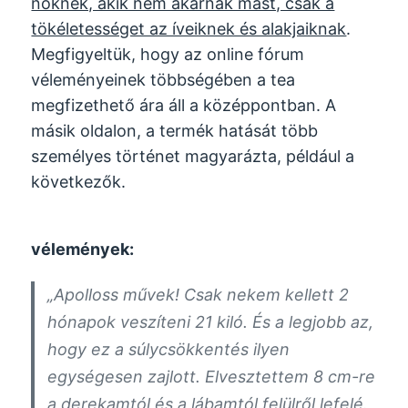
nőknek, akik nem akarnak mást, csak a
tökéletességet az íveiknek és alakjaiknak
.
Megfigyeltük, hogy az online fórum
véleményeinek többségében a tea
megfizethető ára áll a középpontban. A
másik oldalon, a termék hatását több
személyes történet magyarázta, például a
következők.
vélemények:
„
Apolloss
művek! Csak nekem kellett 2
hónapok veszíteni 21 kiló
. És a legjobb az,
hogy ez a súlycsökkentés ilyen
egységesen zajlott. Elvesztettem 8 cm-re
a derekamtól és a lábamtól felülről lefelé.