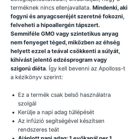
terméknek nincs ellenjavallata.
Mindenki, aki
fogyni és anyagcseréjét szeretné fokozni,
felveheti a hipoallergén tápszert.
Semmiféle GMO vagy szintetikus anyag
nem fenyeget téged, miközben az éhség
helyett ezzel a teával csökkenti a súlyát,
kihívást jelentő edzésprogram vagy
szigorú diéta
. Így kell bevenni az Apolloss-t
a kézikönyv szerint:
Ez a termék csak belső használatra
szolgál
Kerülje a napi adag túllépését
Az infúzió segítségével készítsen
rendszeres teát
Ajánlott napi adag: 1 evőkanál per 1