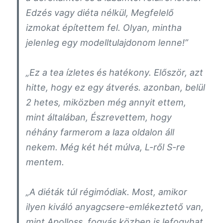
Edzés vagy diéta nélkül, Megfelelő
izmokat építettem fel. Olyan, mintha
jelenleg egy modelltulajdonom lenne!”
„
Ez a tea ízletes és hatékony. Először, azt
hitte, hogy ez egy átverés. azonban, belül
2 hetes, miközben még annyit ettem,
mint általában, Észrevettem, hogy
néhány farmerom a laza oldalon áll
nekem
. Még két hét múlva, L-ről S-re
mentem.
„
A diéták túl régimódiak. Most, amikor
ilyen kiváló anyagcsere-emlékeztető van,
mint
Apolloss,
fogyás közben is lefogyhat.