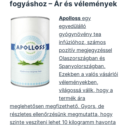
fogyáshoz – Ár és vélemények
Apolloss
egy
egyedülálló
gyógynövény tea
infúzióhoz, számos
pozitív megjegyzéssel
Olaszországban és
Spanyolországban.
Ezekben a valós vásárlói
véleményekben,
világossá válik, hogy a
termék ára
meglehetősen megfizethető. Gyors, de
részletes ellenőrzésünk megmutatta, hogy
szinte veszíteni lehet 10 kilogramm havonta