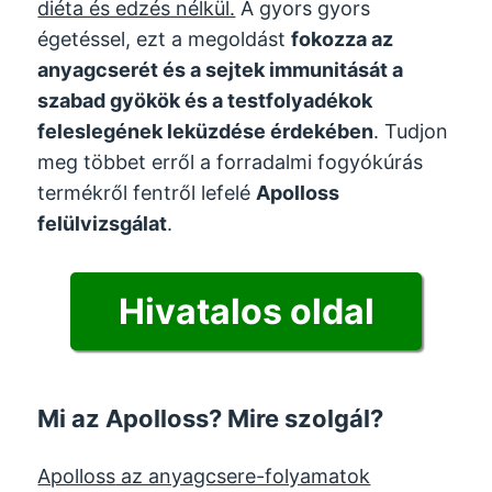
diéta és edzés nélkül.
A gyors gyors
égetéssel, ezt a megoldást
fokozza az
anyagcserét és a sejtek immunitását a
szabad gyökök és a testfolyadékok
feleslegének leküzdése érdekében
. Tudjon
meg többet erről a forradalmi fogyókúrás
termékről fentről lefelé
Apolloss
felülvizsgálat
.
Hivatalos oldal
Mi az Apolloss? Mire szolgál?
Apolloss
az anyagcsere-folyamatok