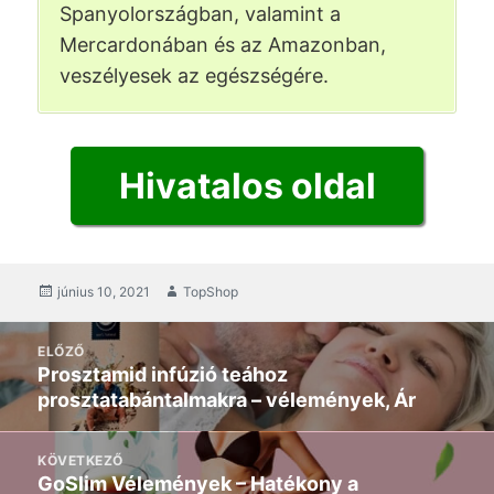
Spanyolországban, valamint a
Mercardonában és az Amazonban,
veszélyesek az egészségére.
Hivatalos oldal
közzétett
június 10, 2021
Szerző
TopShop
Hozzászólás
ELŐZŐ
navigáció
Prosztamid infúzió teához
Előző
prosztatabántalmakra – vélemények, Ár
poszt:
KÖVETKEZŐ
GoSlim Vélemények – Hatékony a
Következő