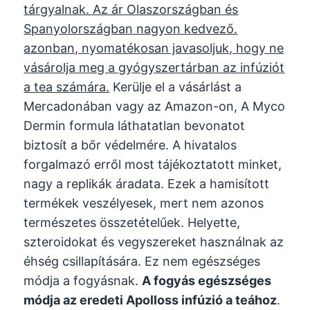
tárgyalnak. Az ár Olaszországban és
Spanyolországban nagyon kedvező.
azonban, nyomatékosan javasoljuk, hogy ne
vásárolja meg a gyógyszertárban az infúziót
a tea számára.
Kerülje el a vásárlást a
Mercadonában vagy az Amazon-on, A Myco
Dermin formula láthatatlan bevonatot
biztosít a bőr védelmére. A hivatalos
forgalmazó erről most tájékoztatott minket,
nagy a replikák áradata. Ezek a hamisított
termékek veszélyesek, mert nem azonos
természetes összetételűek. Helyette,
szteroidokat és vegyszereket használnak az
éhség csillapítására. Ez nem egészséges
módja a fogyásnak.
A fogyás egészséges
módja az eredeti
Apolloss
infúzió a teához
.