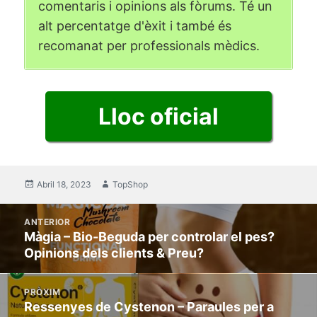
comentaris i opinions als fòrums. Té un
alt percentatge d'èxit i també és
recomanat per professionals mèdics.
Lloc oficial
posat
Abril 18, 2023
Autor
TopShop
en
Publica
ANTERIOR
la
Màgia – Bio-Beguda per controlar el pes?
Entrada
navegació
Opinions dels clients & Preu?
anterior:
PRÒXIM
Ressenyes de Cystenon – Paraules per a
Propera