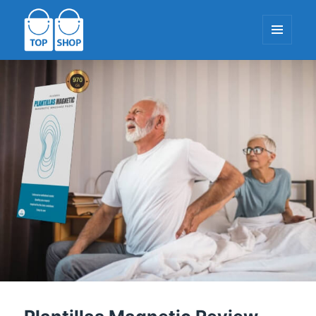
ΜΕΝΟΎ
ΚΑΙ
WIDGETS
TopShop-EU.com