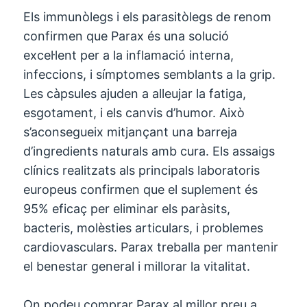
Els immunòlegs i els parasitòlegs de renom
confirmen que Parax és una solució
excel·lent per a la inflamació interna,
infeccions, i símptomes semblants a la grip.
Les càpsules ajuden a alleujar la fatiga,
esgotament, i els canvis d’humor. Això
s’aconsegueix mitjançant una barreja
d’ingredients naturals amb cura. Els assaigs
clínics realitzats als principals laboratoris
europeus confirmen que el suplement és
95% eficaç per eliminar els paràsits,
bacteris, molèsties articulars, i problemes
cardiovasculars. Parax treballa per mantenir
el benestar general i millorar la vitalitat.
On podeu comprar Parax al millor preu a