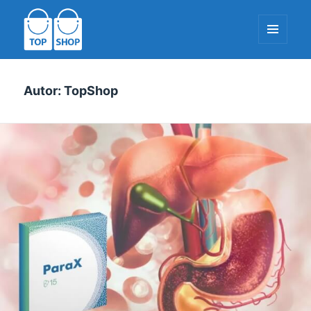
MENÚ
I
WIDGETS
TopShop-EU.com
Autor:
TopShop