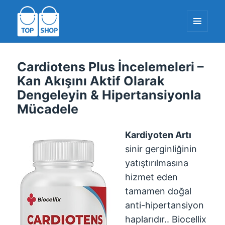
MENÜ
VE
WIDGETLAR
TopShop-EU.com
Cardiotens Plus İncelemeleri –
Kan Akışını Aktif Olarak
Dengeleyin & Hipertansiyonla
Mücadele
Kardiyoten Artı
sinir gerginliğinin
yatıştırılmasına
hizmet eden
tamamen doğal
anti-hipertansiyon
haplarıdır.. Biocellix