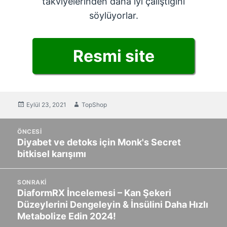
takviyelerinden daha iyi çalıştığını
söylüyorlar.
Resmi site
Yayınlanan
Eylül 23, 2021
Yazar
TopShop
navigasyon
ÖNCESI
gönderisi
Diyabet ve detoks için Monk's Secret
Önceki
bitkisel karışımı
yazı:
SONRAKI
DiaformRX İncelemesi – Kan Şekeri
Sonraki
Düzeylerini Dengeleyin & İnsülini Daha Hızlı
mesaj:
Metabolize Edin 2024!