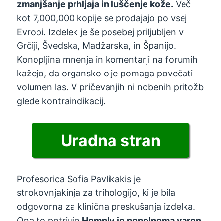
zmanjšanje prhljaja in luščenje kože.
Več
kot 7,000,000 kopije se prodajajo po vsej
Evropi.
Izdelek je še posebej priljubljen v
Grčiji, Švedska, Madžarska, in Španijo.
Konopljina mnenja in komentarji na forumih
kažejo, da organsko olje pomaga povečati
volumen las. V pričevanjih ni nobenih pritožb
glede kontraindikacij.
Uradna stran
Profesorica Sofia Pavlikakis je
strokovnjakinja za trihologijo, ki je bila
odgovorna za klinična preskušanja izdelka.
Ona to potrjuje
Hemply je popolnoma varen