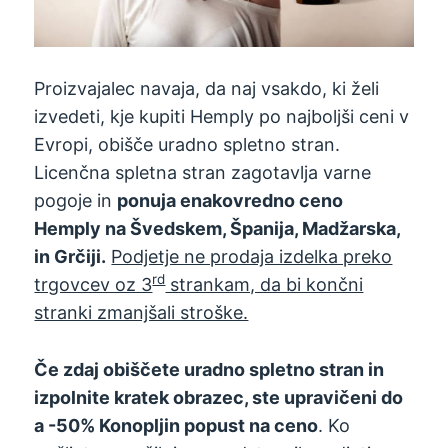
Proizvajalec navaja, da naj vsakdo, ki želi
izvedeti, kje kupiti Hemply po najboljši ceni v
Evropi, obišče uradno spletno stran.
Licenčna spletna stran zagotavlja varne
pogoje in
ponuja enakovredno ceno
Hemply na Švedskem, Španija, Madžarska,
in Grčiji.
Podjetje ne prodaja izdelka preko
rd
trgovcev oz 3
strankam, da bi končni
stranki zmanjšali stroške.
Če zdaj obiščete uradno spletno stran in
izpolnite kratek obrazec, ste upravičeni do
a -50% Konopljin popust na ceno
. Ko