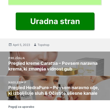
Uradna stran
Objavljeno
April 5, 2023
Avtor
Topshop
na
Odgovor
PREJŠNJA
navigacija
Pregled kreme Carattia – Povsem naravna
Prejšnja
krema, ki zmanjša vidnost gub
objava:
NASLEDNJI
Pregled HedraPure – Povsem naravno olje,
Naslednja
ki izboljšuje sluh & Očistite ušesne kanale
objava:
Pogoji za uporabo