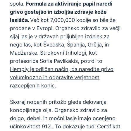
spola.
Formula za aktiviranje papil naredi
grivo gostejšo in izboljša zdravje kože
lasišča.
Več kot 7,000,000 kopije so bile že
prodane v Evropi. Organsko zdravilo za večji
sijaj las je v državah priljubljen izdelek za
nego las, kot Švedska, Španija, Grčija, in
Madžarske. Strokovni trihologi, kot
profesorica Sofia Pavlikakis, potrdi to
Hemply je odličen način, da naredite grivo
voluminozno in odpravite verjetnost
razcepljenih konic.
Skoraj nobenih pritožb glede delovanja
konopljinega olja. Organsko zdravilo za
dolgo, debel, in močni lasje imajo ocenjeno
učinkovitost 91%. To dokazuje tudi Certifikat