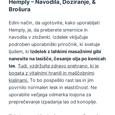
Hemply – Navodila, Doziranje, &
Brošura
Edini način, da ugotovite, kako uporabljati
Hemply, je, da preberete smernice in
navodila v zloženki. Izdelek vključuje
podroben uporabniški priročnik, ki svetuje
ljudem, ki
Izdelek z lahkimi masažnimi gibi
nanesite na lasišče, česanje olja po konicah
las
.
Tudi, vzdržujte zdravo prehrano, ki je
bogata z vitalnimi hranili in maščobnimi
kislinami.
To bo pospešilo rast las in jim
povrnilo normalen lesk in elastičnost. Ne
uporabite večjega odmerka losjona za
preprečevanje izpadanja las od konoplje.