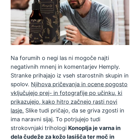
Na forumih o negi las ni mogoče najti
negativnih mnenj in komentarjev Hemply.
Stranke prihajajo iz vseh starostnih skupin in
spolov.
Njihova pričevanja in ocene pogosto
vključujejo prej- in fotografije po učinku, ki
prikazujejo, kako hitro začnejo rasti novi
lasje.
Slike tudi pričajo, da se griva zgosti in
ima naravni sijaj. To potrjujejo tudi
strokovnjaki trihologi
Konoplja je varna in
dela čudeže za kožo lasišča ter moč in