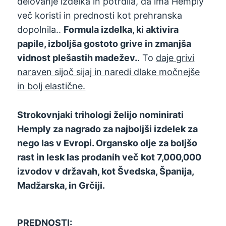
delovanje izdelka in potrdila, da ima Hemply
več koristi in prednosti kot prehranska
dopolnila..
Formula izdelka, ki aktivira
papile, izboljša gostoto grive in zmanjša
vidnost plešastih madežev.
. To
daje grivi
naraven sijoč sijaj in naredi dlake močnejše
in bolj elastične.
Strokovnjaki trihologi želijo nominirati
Hemply za nagrado za najboljši izdelek za
nego las v Evropi. Organsko olje za boljšo
rast in lesk las prodanih več kot 7,000,000
izvodov v državah, kot Švedska, Španija,
Madžarska, in Grčiji.
PREDNOSTI: