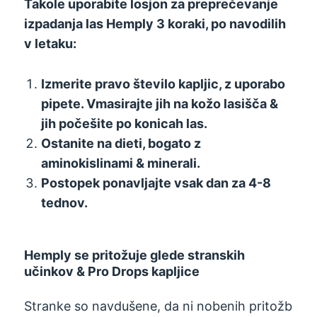
Takole uporabite losjon za preprečevanje
izpadanja las Hemply 3 koraki, po navodilih
v letaku:
Izmerite pravo število kapljic, z uporabo
pipete. Vmasirajte jih na kožo lasišča &
jih počešite po konicah las.
Ostanite na dieti, bogato z
aminokislinami & minerali.
Postopek ponavljajte vsak dan za 4-8
tednov.
Hemply se pritožuje glede stranskih
učinkov & Pro Drops kapljice
Stranke so navdušene, da ni nobenih pritožb