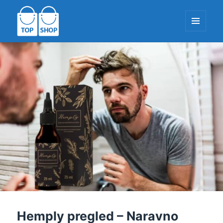
MENI
IN
PRIPOMOČK
TopShop-EU.com
Hemply pregled – Naravno