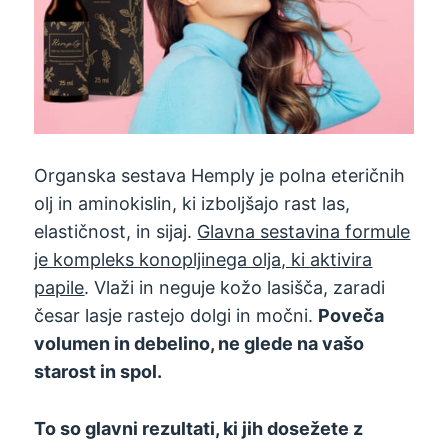
Organska sestava Hemply je polna eteričnih
olj in aminokislin, ki izboljšajo rast las,
elastičnost, in sijaj.
Glavna sestavina formule
je kompleks konopljinega olja, ki aktivira
papile
. Vlaži in neguje kožo lasišča, zaradi
česar lasje rastejo dolgi in močni.
Poveča
volumen in debelino, ne glede na vašo
starost in spol.
To so glavni rezultati, ki jih dosežete z