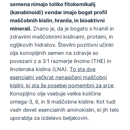
semena nimajo toliko fitokemikalij
(kanabinoidi) vendar imajo bogat profil
maščobnih kislin, hranila, in bioaktivni
minerali.
Znano je, da je bogato s hranili in
zdravimi maščobnimi kislinami, proteini, in
ogljikovih hidratov. Številni pozitivni učinki
olja konopljinih semen na zdravje so
povezani z a 3:1 razmerje linolne (THE) in
linolenska kislina (LNA).
To sta dve
esencialni večkrat nenasičeni maščobni
kislini, ki sta še posebej pomembni za srce
.
Konopljino olje vsebuje velike količine
omega-3, 6, in 9 maščobne kisline. Kot tudi
vseh devet esencialnih aminokislin, ki jih telo
uporablja za izdelavo beljakovin.