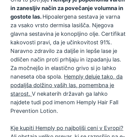
in zanesljiv način za povečanje volumna in
gostote las.
Hipoalergena sestava je varna
za vsako vrsto dermisa lasišča. Njegova
glavna sestavina je konopljino olje. Certifikat
kakovosti pravi, da je učinkovitost 91%.
Naravno zdravilo za daljše in lepše lase je
odličen način proti prhljaju in izpadanju las.
Za močnejšo in elastično grivo si jo lahko
naneseta oba spola.
Hemply deluje tako, da
podaljša dolžino vaših las, pomembna je
starost.
V nekaterih državah ga lahko
najdete tudi pod imenom Hemply Hair Fall
Prevention Lotion.
Kje kupiti Hemply po najboljši ceni v Evropi?
Ali obstaja veliko prevar, ki se razpršijo na e-