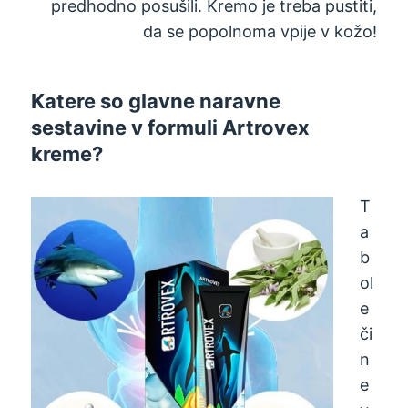
predhodno posušili. Kremo je treba pustiti,
da se popolnoma vpije v kožo!
Katere so glavne naravne
sestavine v formuli Artrovex
kreme?
T
a
b
ol
e
či
n
e