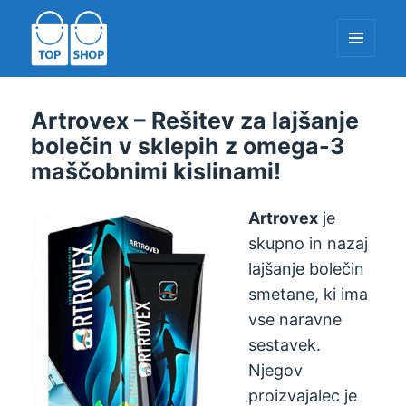
MENI
IN
PRIPOMOČK
TopShop-EU.com
Artrovex – Rešitev za lajšanje
bolečin v sklepih z omega-3
maščobnimi kislinami!
Artrovex
je
skupno in nazaj
lajšanje bolečin
smetane, ki ima
vse naravne
sestavek.
Njegov
proizvajalec je