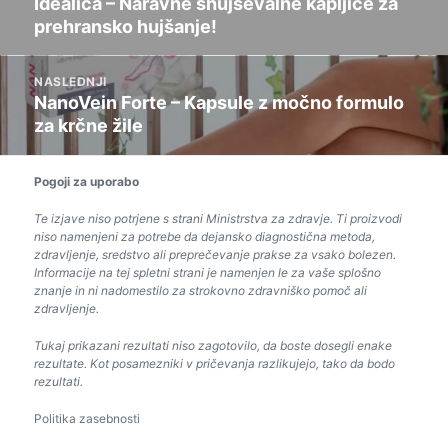
Idealica – Naravne shujševalne kapljice za
Prejšnja
prehransko hujšanje!
objava:
NASLEDNJI
NanoVein Forte – Kapsule z močno formulo
Naslednja
za krčne žile
objava:
Pogoji za uporabo
Te izjave niso potrjene s strani Ministrstva za zdravje. Ti proizvodi
niso namenjeni za potrebe da dejansko diagnostična metoda,
zdravljenje, sredstvo ali preprečevanje prakse za vsako bolezen.
Informacije na tej spletni strani je namenjen le za vaše splošno
znanje in ni nadomestilo za strokovno zdravniško pomoč ali
zdravljenje.
Tukaj prikazani rezultati niso zagotovilo, da boste dosegli enake
rezultate. Kot posamezniki v pričevanja razlikujejo, tako da bodo
rezultati.
Politika zasebnosti