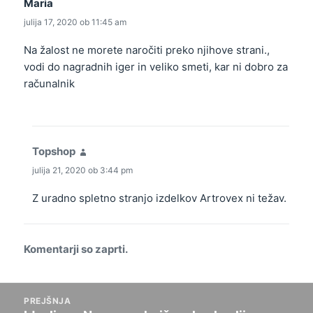
Maria
pravi:
julija 17, 2020 ob 11:45 am
Na žalost ne morete naročiti preko njihove strani.,
vodi do nagradnih iger in veliko smeti, kar ni dobro za
računalnik
Topshop
pravi:
julija 21, 2020 ob 3:44 pm
Z uradno spletno stranjo izdelkov Artrovex ni težav.
Komentarji so zaprti.
Odgovor
PREJŠNJA
navigacija