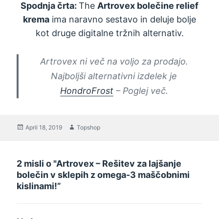
Spodnja črta:
The
Artrovex bolečine relief
krema
ima naravno sestavo in deluje bolje
kot druge digitalne tržnih alternativ.
Artrovex ni več na voljo za prodajo.
Najboljši alternativni izdelek je
HondroFrost
– Poglej več.
Objavljeno
April 18, 2019
Avtor
Topshop
na
2 misli o "Artrovex – Rešitev za lajšanje
bolečin v sklepih z omega-3 maščobnimi
kislinami!”