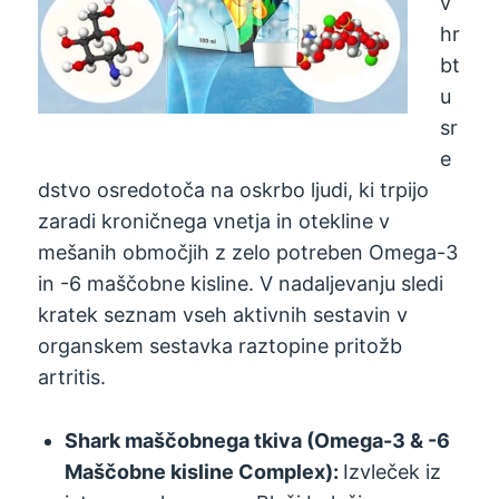
v
hr
bt
u
sr
e
dstvo osredotoča na oskrbo ljudi, ki trpijo
zaradi kroničnega vnetja in otekline v
mešanih območjih z zelo potreben Omega-3
in -6 maščobne kisline. V nadaljevanju sledi
kratek seznam vseh aktivnih sestavin v
organskem sestavka raztopine pritožb
artritis.
Shark maščobnega tkiva (Omega-3 & -6
Maščobne kisline Complex):
Izvleček iz