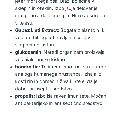
jeter morskega psa. Blaži bolečine v
sklepih in oteklin. Izboljšuje delovanje
možganov. daje energijo. Hitro absorbira
v telesu.
Gabez Listi Extract:
Bogata z alantoin, ki
vodi do hitrega obnavljanja celic v
skupnem prostoru.
glukozamin:
Naredi organizem proizvaja
več hialuronsko kislino.
hondroitin:
To imenujemo tudi strukturno
analoga humanega hrustanca. Izhaja iz
kosti rib in domačih živali. Šteje, da je
dober antiseptik sredstvo.
propolis:
Izboljša raven imunitete. Močan
antibakterijsko in antiseptično sredstvo.