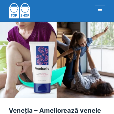
MENIU
ȘI
WIDGET-
TopShop-EU.com
URI
Veneția – Ameliorează venele