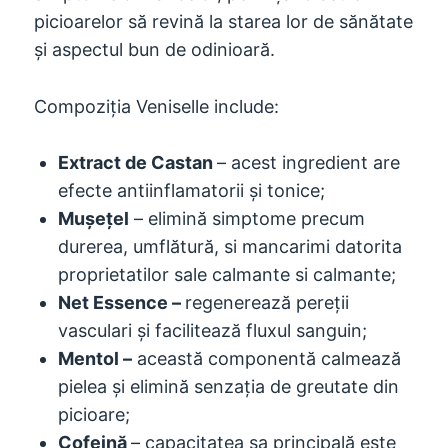
picioarelor să revină la starea lor de sănătate
și aspectul bun de odinioară.
Compoziția Veniselle include:
Extract de Castan
– acest ingredient are
efecte antiinflamatorii și tonice;
Muşeţel
– elimină simptome precum
durerea, umflătură, si mancarimi datorita
proprietatilor sale calmante si calmante;
Net Essence –
regenerează pereții
vasculari și facilitează fluxul sanguin;
Mentol –
această componentă calmează
pielea și elimină senzația de greutate din
picioare;
Cofeină
– capacitatea sa principală este