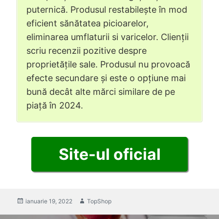
puternică. Produsul restabilește în mod
eficient sănătatea picioarelor,
eliminarea umflaturii si varicelor. Clienții
scriu recenzii pozitive despre
proprietățile sale. Produsul nu provoacă
efecte secundare și este o opțiune mai
bună decât alte mărci similare de pe
piață în 2024.
Site-ul oficial
postat
ianuarie 19, 2022
Autor
TopShop
pe