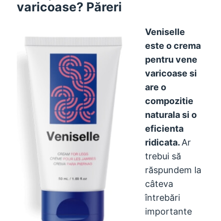
varicoase? Păreri
Veniselle
este o crema
pentru vene
varicoase si
are o
compozitie
naturala si o
eficienta
ridicata.
Ar
trebui să
răspundem la
câteva
întrebări
importante