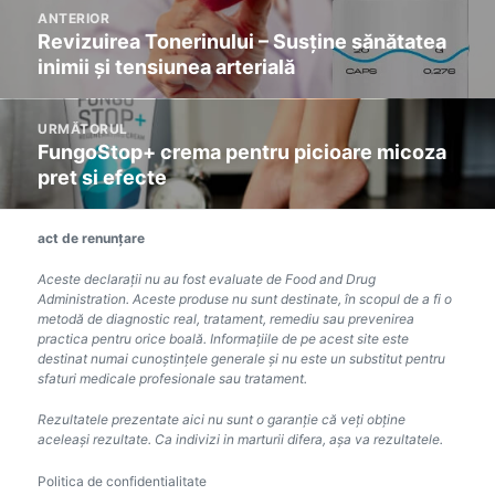
Mesaj
ANTERIOR
de
Revizuirea Tonerinului – Susține sănătatea
Previous
navigare
inimii și tensiunea arterială
post:
URMĂTORUL
FungoStop+ crema pentru picioare micoza
Următoarea
pret si efecte
postare:
act de renunțare
Aceste declarații nu au fost evaluate de Food and Drug
Administration. Aceste produse nu sunt destinate, în scopul de a fi o
metodă de diagnostic real, tratament, remediu sau prevenirea
practica pentru orice boală. Informațiile de pe acest site este
destinat numai cunoștințele generale și nu este un substitut pentru
sfaturi medicale profesionale sau tratament.
Rezultatele prezentate aici nu sunt o garanție că veți obține
aceleași rezultate. Ca indivizi in marturii difera, așa va rezultatele.
Politica de confidentialitate