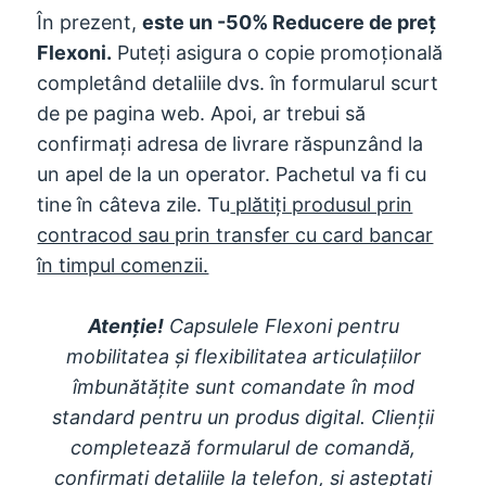
În prezent,
este un -50% Reducere de preț
Flexoni.
Puteți asigura o copie promoțională
completând detaliile dvs. în formularul scurt
de pe pagina web. Apoi, ar trebui să
confirmați adresa de livrare răspunzând la
un apel de la un operator. Pachetul va fi cu
tine în câteva zile. Tu
plătiți produsul prin
contracod sau prin transfer cu card bancar
în timpul comenzii.
Atenţie!
Capsulele Flexoni pentru
mobilitatea și flexibilitatea articulațiilor
îmbunătățite sunt comandate în mod
standard pentru un produs digital. Clienții
completează formularul de comandă,
confirmați detaliile la telefon, și așteptați