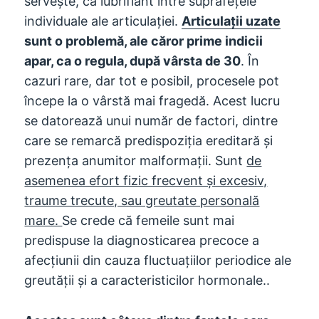
servește, ca lubrifiant între suprafețele
individuale ale articulației.
Articulații uzate
sunt o problemă, ale căror prime indicii
apar, ca o regula, după vârsta de 30
. În
cazuri rare, dar tot e posibil, procesele pot
începe la o vârstă mai fragedă. Acest lucru
se datorează unui număr de factori, dintre
care se remarcă predispoziţia ereditară şi
prezenţa anumitor malformaţii. Sunt
de
asemenea efort fizic frecvent și excesiv,
traume trecute, sau greutate personală
mare.
Se crede că femeile sunt mai
predispuse la diagnosticarea precoce a
afecțiunii din cauza fluctuațiilor periodice ale
greutății și a caracteristicilor hormonale..