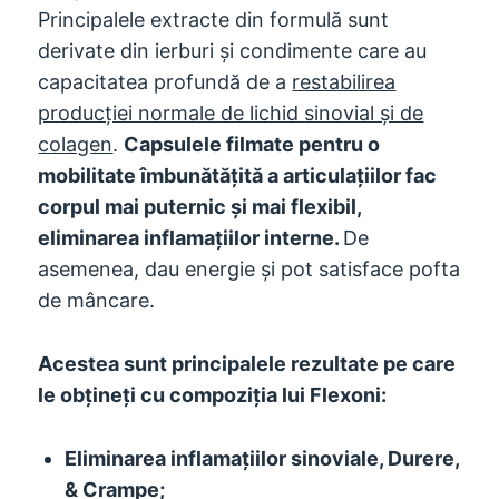
Principalele extracte din formulă sunt
derivate din ierburi și condimente care au
capacitatea profundă de a
restabilirea
producției normale de lichid sinovial și de
colagen
.
Capsulele filmate pentru o
mobilitate îmbunătățită a articulațiilor fac
corpul mai puternic și mai flexibil,
eliminarea inflamațiilor interne.
De
asemenea, dau energie și pot satisface pofta
de mâncare.
Acestea sunt principalele rezultate pe care
le obțineți cu compoziția lui Flexoni:
Eliminarea inflamațiilor sinoviale, Durere,
& Crampe;