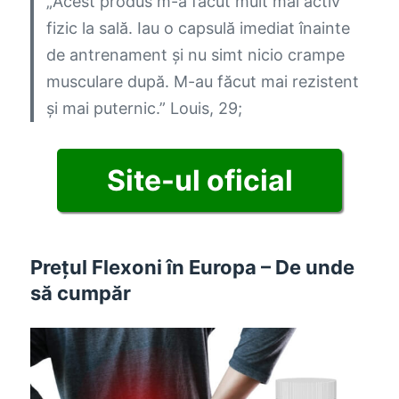
„Acest produs m-a făcut mult mai activ
fizic la sală. Iau o capsulă imediat înainte
de antrenament și nu simt nicio crampe
musculare după. M-au făcut mai rezistent
și mai puternic.”
Louis, 29;
Site-ul oficial
Prețul Flexoni în Europa – De unde
să cumpăr