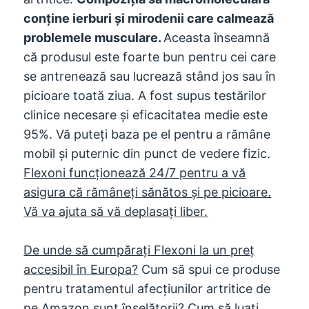
conține ierburi și mirodenii care calmează
problemele musculare.
Aceasta înseamnă
că produsul este foarte bun pentru cei care
se antrenează sau lucrează stând jos sau în
picioare toată ziua. A fost supus testărilor
clinice necesare și eficacitatea medie este
95%. Vă puteți baza pe el pentru a rămâne
mobil și puternic din punct de vedere fizic.
Flexoni funcționează 24/7 pentru a vă
asigura că rămâneți sănătos și pe picioare.
Vă va ajuta să vă deplasați liber.
De unde să cumpărați Flexoni la un preț
accesibil în Europa?
Cum să spui ce produse
pentru tratamentul afecțiunilor artritice de
pe Amazon sunt înșelătorii? Cum să luați