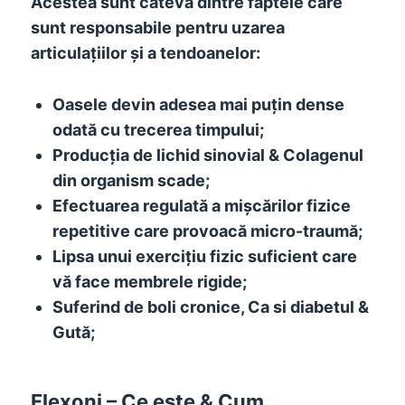
Acestea sunt câteva dintre faptele care
sunt responsabile pentru uzarea
articulațiilor și a tendoanelor:
Oasele devin adesea mai puțin dense
odată cu trecerea timpului;
Producția de lichid sinovial & Colagenul
din organism scade;
Efectuarea regulată a mișcărilor fizice
repetitive care provoacă micro-traumă;
Lipsa unui exercițiu fizic suficient care
vă face membrele rigide;
Suferind de boli cronice, Ca si diabetul &
Gută;
Flexoni – Ce este & Cum