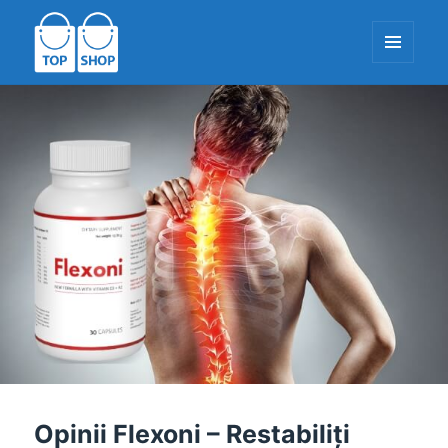
MENIU
ȘI
WIDGET-
TopShop-EU.com
URI
Opinii Flexoni – Restabiliți