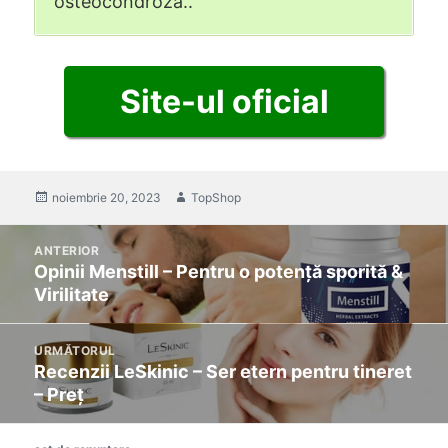
osteocondroză..
Site-ul oficial
postat
noiembrie 20, 2023
Autor
TopShop
pe
Mesaj
ANTERIOR
de
Opinii Menstill – Pentru o potență sporită &
Previous
navigare
Virilitate
post:
URMĂTORUL
Recenzii LeSkinic – Ser etern pentru tineret
Următoarea
– Preț
postare: