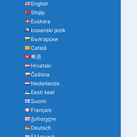
English
Shqip
Euskara
bosanski jezik
Български
Català
粤语
Hrvatski
Čeština
Nederlands
Eesti keel
Suomi
Français
ქართული
Deutsch
Ελληνικά