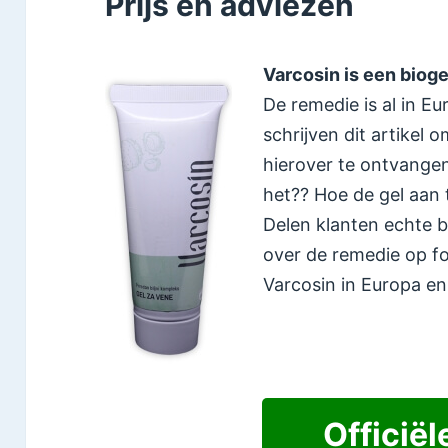
Prijs en adviezen
Varcosin is een biog
De remedie is al in E
schrijven dit artikel o
hierover te ontvangen
het?? Hoe de gel aan 
Delen klanten echte 
over de remedie op fo
Varcosin in Europa en
Officiël