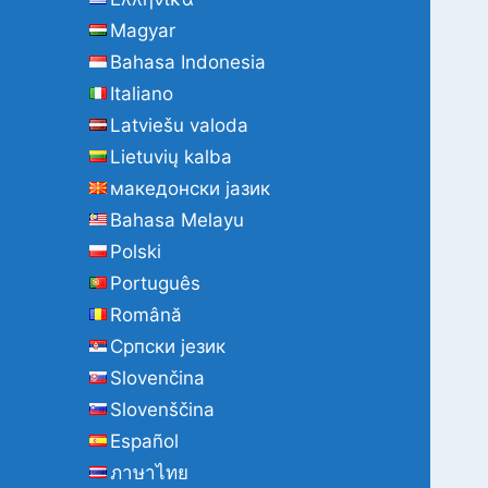
Magyar
Bahasa Indonesia
Italiano
Latviešu valoda
Lietuvių kalba
македонски јазик
Bahasa Melayu
Polski
Português
Română
Cрпски језик
Slovenčina
Slovenščina
Español
ภาษาไทย