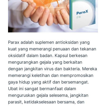
Parax adalah suplemen antioksidan yang
kuat yang memerangi penuaan dan tekanan
oksidatif dalam badan. Kapsul berkesan
mengurangkan gejala yang berkaitan
dengan jangkitan virus dan bakteria. Mereka
memerangi keletihan dan mempromosikan
gaya hidup yang aktif dan bersemangat.
Ubat ini sangat bermanfaat dalam
menguruskan gejala selesema, jangkitan
parasit, ketidakselesaan bersama, dan