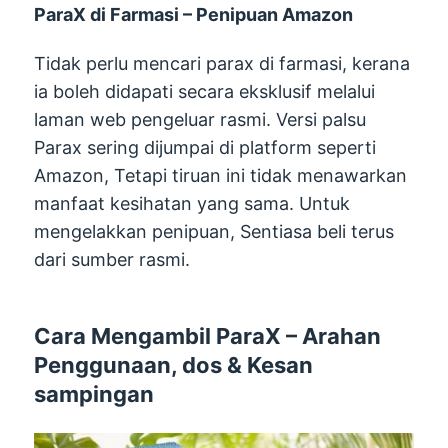
ParaX di Farmasi – Penipuan Amazon
Tidak perlu mencari parax di farmasi, kerana
ia boleh didapati secara eksklusif melalui
laman web pengeluar rasmi. Versi palsu
Parax sering dijumpai di platform seperti
Amazon, Tetapi tiruan ini tidak menawarkan
manfaat kesihatan yang sama. Untuk
mengelakkan penipuan, Sentiasa beli terus
dari sumber rasmi.
Cara Mengambil ParaX – Arahan
Penggunaan, dos & Kesan
sampingan