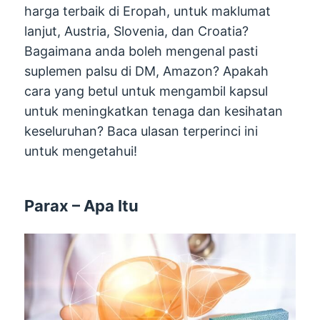
harga terbaik di Eropah, untuk maklumat
lanjut, Austria, Slovenia, dan Croatia?
Bagaimana anda boleh mengenal pasti
suplemen palsu di DM, Amazon? Apakah
cara yang betul untuk mengambil kapsul
untuk meningkatkan tenaga dan kesihatan
keseluruhan? Baca ulasan terperinci ini
untuk mengetahui!
Parax – Apa Itu