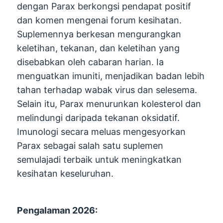
dengan Parax berkongsi pendapat positif
dan komen mengenai forum kesihatan.
Suplemennya berkesan mengurangkan
keletihan, tekanan, dan keletihan yang
disebabkan oleh cabaran harian. Ia
menguatkan imuniti, menjadikan badan lebih
tahan terhadap wabak virus dan selesema.
Selain itu, Parax menurunkan kolesterol dan
melindungi daripada tekanan oksidatif.
Imunologi secara meluas mengesyorkan
Parax sebagai salah satu suplemen
semulajadi terbaik untuk meningkatkan
kesihatan keseluruhan.
Pengalaman 2026: