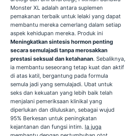
Monster XL adalah antara suplemen
pemakanan terbaik untuk lelaki yang dapat
membantu mereka cemerlang dalam setiap
aspek kehidupan mereka. Produk ini
Meningkatkan sintesis hormon penting
secara semulajadi tanpa merosakkan
prestasi seksual dan ketahanan
. Sebaliknya,
ia membantu seseorang tetap kuat dan aktif
di atas katil, bergantung pada formula
semula jadi yang semulajadi. Ubat untuk
seks dan kekuatan yang lebih baik telah
menjalani pemeriksaan klinikal yang
diperlukan dan diluluskan, sebagai wujud
95% Berkesan untuk peningkatan
kejantanan dan fungsi intim.
Ia juga
membantu dengan pertumbuhan otot.