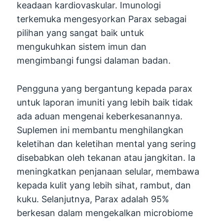
keadaan kardiovaskular. Imunologi
terkemuka mengesyorkan Parax sebagai
pilihan yang sangat baik untuk
mengukuhkan sistem imun dan
mengimbangi fungsi dalaman badan.
Pengguna yang bergantung kepada parax
untuk laporan imuniti yang lebih baik tidak
ada aduan mengenai keberkesanannya.
Suplemen ini membantu menghilangkan
keletihan dan keletihan mental yang sering
disebabkan oleh tekanan atau jangkitan. Ia
meningkatkan penjanaan selular, membawa
kepada kulit yang lebih sihat, rambut, dan
kuku. Selanjutnya, Parax adalah 95%
berkesan dalam mengekalkan microbiome