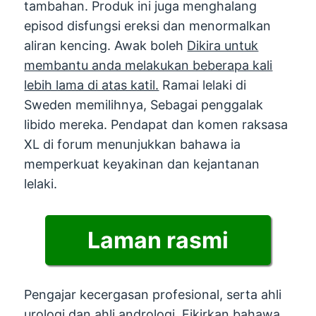
tambahan. Produk ini juga menghalang
episod disfungsi ereksi dan menormalkan
aliran kencing. Awak boleh
Dikira untuk
membantu anda melakukan beberapa kali
lebih lama di atas katil.
Ramai lelaki di
Sweden memilihnya, Sebagai penggalak
libido mereka. Pendapat dan komen raksasa
XL di forum menunjukkan bahawa ia
memperkuat keyakinan dan kejantanan
lelaki.
Laman rasmi
Pengajar kecergasan profesional, serta ahli
urologi dan ahli andrologi, Fikirkan bahawa