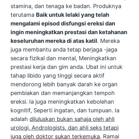
stamina, dan tenaga ke badan. Produknya
terutama
Baik untuk lelaki yang telah
mengalami episod disfungsi ereksi dan
ingin meningkatkan prestasi dan ketahanan
keseluruhan mereka di atas katil
. Mereka
juga membantu anda tetap berjaga -jaga
secara fizikal dan mental, Meningkatkan
prestasi kerja dan gim anda. Ubat ini untuk
tahap libido yang tinggi secara aktif
mendorong lebih banyak darah ke organ
pembiakan dan memanjangkan tempoh
ereksi. Ia juga meningkatkan kebolehan
kognitif, Seperti ingatan, dan tumpuan. Ia
adalah
diluluskan bukan sahaja oleh ahli
urologi, Andrologists, dan ahli seks tetapi
juga oleh doktor sukan terkemuka
. Ramai