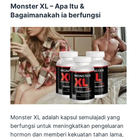
Monster XL – Apa Itu &
Bagaimanakah ia berfungsi
Monster XL adalah kapsul semulajadi yang
berfungsi untuk meningkatkan pengeluaran
hormon dan memberi kekuatan tahan lama,