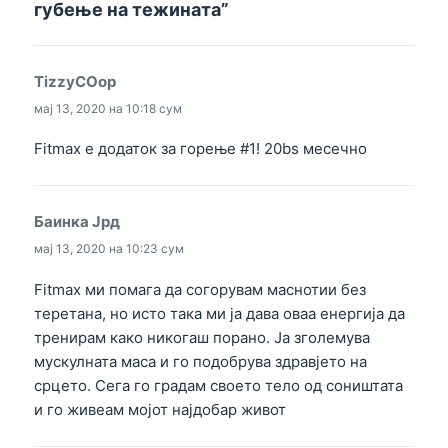
губење на тежината”
TizzyCOop
вели:
мај 13, 2020 на 10:18 сум
Fitmax е додаток за горење #1! 20bs месечно
Баинка Јрд
вели:
мај 13, 2020 на 10:23 сум
Fitmax ми помага да согорувам маснотии без
теретана, но исто така ми ја дава оваа енергија да
тренирам како никогаш порано. Ја зголемува
мускулната маса и го подобрува здравјето на
срцето. Сега го градам своето тело од соништата
и го живеам мојот најдобар живот