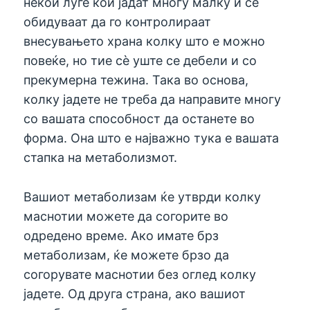
некои луѓе кои јадат многу малку и се
обидуваат да го контролираат
внесувањето храна колку што е можно
повеќе, но тие сè уште се дебели и со
прекумерна тежина. Така во основа,
колку јадете не треба да направите многу
со вашата способност да останете во
форма. Она што е најважно тука е вашата
стапка на метаболизмот.
Вашиот метаболизам ќе утврди колку
маснотии можете да согорите во
одредено време. Ако имате брз
метаболизам, ќе можете брзо да
согорувате маснотии без оглед колку
јадете. Од друга страна, ако вашиот