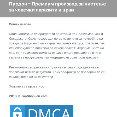
Пурдон – Премиум производ за чистење
Нареден
за човечки паразити и црви
пост:
Општи услови
Овие наводи не се проценети од страна на Прехрамбената и
Лекарската. Овие производи не се наменети за потребите на
тоа да се биде вистински дијагностичка метода, третман, лек
или спречување практика за секоја болест. Информациите на
овој сајт е наменет само за вашите општо познавање и не е
замена за професионален медицински совет или третман.
Резултатите се прикажани тука не се гаранција дека ќе се
постигнат истите резултати. Како поединци во препораките се
разликуваат, па ќе резултати.
Политика за приватност
2018 © TopShop-eu.com