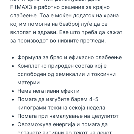
FitMAX3 е работно решение за крајно
слабеење. Тоа е моќен додаток на храна
кој им помогна на безброј луѓе да се
вклопат и здрави. Еве што треба да кажат
за производот во нивните прегледи.
Формула за брзо и ефикасно слабеење
Комплетно природен состав кој е
ослободен од хемикалии и токсични
материи
Нема негативни ефекти
Помага да изгубите барем 4-5
килограми тежина секоја недела
Помага при намалување на целулитот
Овозможува енергија и помага да
останете активни во текот на денот