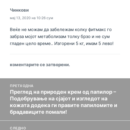
Чинкови
вели:
мај 13, 2020 на 10:26 сум
Веќе не можам да забележам колку фитмакс го
забрза мојот метаболизам толку брзо и не сум
гладен цело време.. Изгорени 5 кг, имам 5 лево!
коментарите се затворени.
мислење
ПРЕТХОДНА
за
Преглед на природен крем од папилор –
Назад
навигација
Подобрување на сјајот и изгледот на
пост:
кожата додека ги правите папиломите и
брадавиците помали!
СЛЕДНО