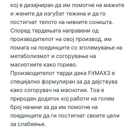
кој е дизајниран да им помогне на мажите
и жените да изгубат тежина и да го
постигнат телото на нивните соништа.
Според тврдењата направени од
производителот на овој производ, им
помага на поединците со зголемување на
метаболизмот и согорување на
маснотиите како гориво.
Производителот тврди дека FitMAX3 е
специјално формулиран за да дејствува
како согорувач на маснотии. Тоа е
природен додаток кој работи на голем
број начини за да им помогне на
поединците да ги постигнат своите цели
за слабеење.