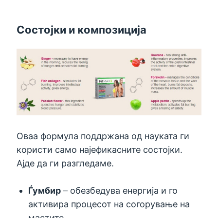
Состојки и композиција
Оваа формула поддржана од науката ги
користи само најефикасните состојки.
Ајде да ги разгледаме.
Ѓумбир
– обезбедува енергија и го
активира процесот на согорување на
мастите