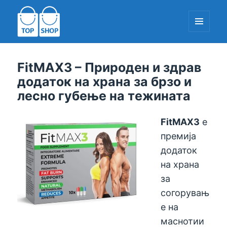
МЕНИ
И
ДОДАТОЦИ
TopShop-EU.com
FitMAX3 – Природен и здрав
додаток на храна за брзо и
лесно губење на тежината
FitMAX3
е
премија
додаток
на храна
за
согорувањ
е на
маснотии