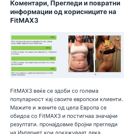
Коментари, Прегледи и повратни
информации од корисниците на
FitMAX3
FitMAX3 веќе се здоби со голема
популарност кај своите европски клиенти.
Мажите и жените од цела Европа се
обидоа со FitMAX3 и постигнаа значајни
резултати. пронајдовме бројни прегледи
на Интернет кои докажуваат дека