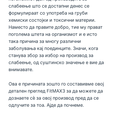
слабеење што се достапни денес се
формулираат со употреба на груби
хемиски состојки и токсични материи.
Наместо да правите добро, тие му прават
поголема штета на организмот и е исто
така причина за многу различни
заболувања кај поединците. Значи, кога
станува збор за избор на производ за
слабеење, од суштинско значење е вие ​​да
внимавате.
Ова е причината зошто го составивме овој
детален преглед FitMAX3 за да можете да
дознаете сè за овој производ пред да се
одлучите за тоа. Ајде да почнеме.