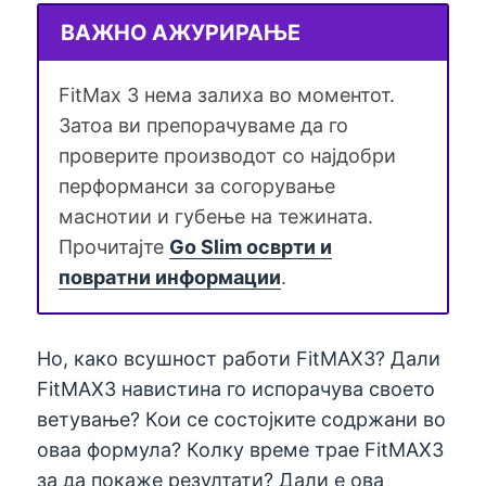
ВАЖНО АЖУРИРАЊЕ
FitMax 3 нема залиха во моментот.
Затоа ви препорачуваме да го
проверите производот со најдобри
перформанси за согорување
маснотии и губење на тежината.
Прочитајте
Go Slim осврти и
повратни информации
.
Но, како всушност работи FitMAX3? Дали
FitMAX3 навистина го испорачува своето
ветување? Кои се состојките содржани во
оваа формула? Колку време трае FitMAX3
за да покаже резултати? Дали е ова