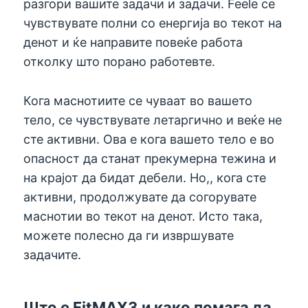
разгори вашите задачи и задачи. Feelе се
чувствувате полни со енергија во текот на
денот и ќе направите повеќе работа
отколку што порано работевте.
Кога маснотиите се чуваат во вашето
тело, се чувствувате летаргично и веќе не
сте активни. Ова е кога вашето тело е во
опасност да станат прекумерна тежина и
на крајот да бидат дебели. Но,, кога сте
активни, продолжувате да согорувате
маснотии во текот на денот. Исто така,
можете полесно да ги извршувате
задачите.
Што е FitMAX3 и како помага да