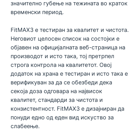
значително губење на тежината во краток
временски период.
FitMAX3 е тестиран за квалитет и чистота.
Неговиот целосен список на состојки е
објавен на официјалната веб-страница на
производот и исто така, тој претрпел
строга контрола на квалитетот. Овој
додаток на храна е тестиран и исто така е
верификуван за да се обезбеди дека
секоја доза одговара на највисок
квалитет, стандарди за чистота и
конзистентност. FitMAX3 е дизајниран да
понуди едно од еден вид искуство за
слабеење.