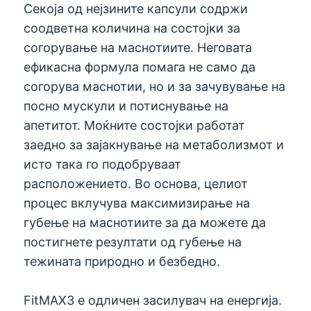
Секоја од нејзините капсули содржи
соодветна количина на состојки за
согорување на маснотиите. Неговата
ефикасна формула помага не само да
согорува маснотии, но и за зачувување на
посно мускули и потиснување на
апетитот. Моќните состојки работат
заедно за зајакнување на метаболизмот и
исто така го подобруваат
расположението. Во основа, целиот
процес вклучува максимизирање на
губење на маснотиите за да можете да
постигнете резултати од губење на
тежината природно и безбедно.
FitMAX3 е одличен засилувач на енергија.