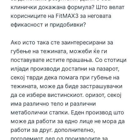
клинички докажана формула? Што велат
корисниците на FitMAX3 за неговата
ефикасност и придобивки?
Ако исто така сте заинтересирани за
губење на тежината, можеби ќе ги
поставувате истите прашања. Со стотици
илјади производи достапни на пазарот,
секој тврди дека помага при губење на
тежината, може да биде застрашувачки
да се избере вистинскиот. оризот, секој
има различно тело и различни
метаболички стапки. Еден производ што
може да работи за едно лице не мора да
работи за друг. дополнително,
поголемиот дел од производите за