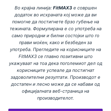
Во крајна линија:
FitMAX3
е совршен
додаток во исхраната кој може да ви
помогне да постигнете брзо губење на
тежината. Формулирана е со употреба на
само природни и билни состојки што го
прави моќен, како и безбеден за
употреба. Прегледите на корисниците на
FitMAX3 се главно позитивни што
укажуваат на тоа дека поголемиот дел од
корисниците успеале да постигнат
задоволителни резултати. Производот е
достапен и лесно може да се набави од
официјалната веб-страница на
производителот.