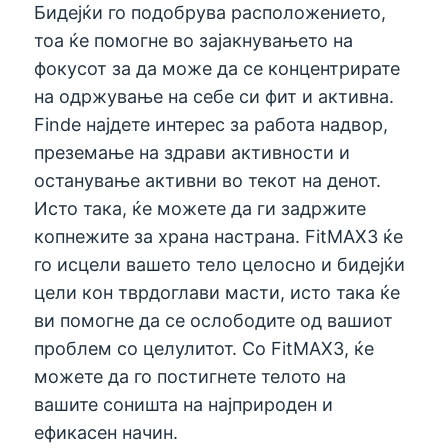
Бидејќи го подобрува расположението,
тоа ќе помогне во зајакнувањето на
фокусот за да може да се концентрирате
на одржување на себе си фит и активна.
Findе најдете интерес за работа надвор,
преземање на здрави активности и
останување активни во текот на денот.
Исто така, ќе можете да ги задржите
копнежите за храна настрана. FitMAX3 ќе
го исцели вашето тело целосно и бидејќи
цели кон тврдоглави масти, исто така ќе
ви помогне да се ослободите од вашиот
проблем со целулитот. Со FitMAX3, ќе
можете да го постигнете телото на
вашите соништа на најприроден и
ефикасен начин.