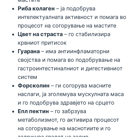
Риба колаген
– ја подобрува
интелектуалната активност и помага во
процесот на согорување на мастите
Цвет на страста
– го стабилизира
крвниот притисок
Гуарана
– има антиинфламаторни
својства и помага во подобрување на
гастроинтестиналниот и дигестивниот
систем
Форсколин
– ги согорува масните
наслаги, ја зголемува мускулната маса
и го подобрува здравјето на срцето
Епл пектин
– го забрзува
метаболизмот, го активира процесот
на согорување на маснотиите и го
задржува гладот ​​на залив