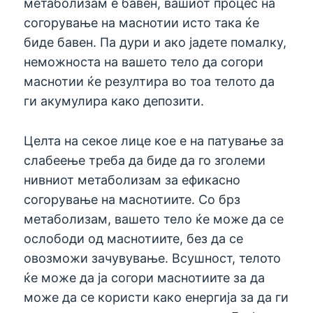
метаболизам е бавен, вашиот процес на
согорување на маснотии исто така ќе
биде бавен. Па дури и ако јадете помалку,
неможноста на вашето тело да согори
маснотии ќе резултира во тоа телото да
ги акумулира како депозити.
Целта на секое лице кое е на патување за
слабеење треба да биде да го зголеми
нивниот метаболизам за ефикасно
согорување на маснотиите. Со брз
метаболизам, вашето тело ќе може да се
ослободи од маснотиите, без да се
овозможи зачувување. Всушност, телото
ќе може да ја согори маснотиите за да
може да се користи како енергија за да ги