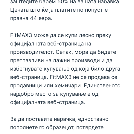
заштедите барем 50% на вашата набавка.
Цената што ќе ја платите по попуст е
правна 44 евра.
FitMAX3 може да се купи лесно преку
официјалната веб-страница на
производителот. Сепак, мора да бидете
претпазливи на лажни производи и да
избегнувате купување од која било друга
веб-страница. FitMAX3 не се продава се
продавници или хемичари. Единственото
најдобро место за купување е од
официјалната веб-страница.
За да поставите нарачка, едноставно
пополнете го образецот, потврдете