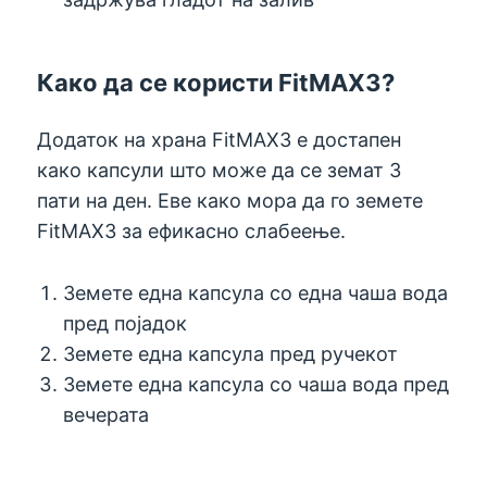
Како да се користи FitMAX3?
Додаток на храна FitMAX3 е достапен
како капсули што може да се земат 3
пати на ден. Еве како мора да го земете
FitMAX3 за ефикасно слабеење.
Земете една капсула со една чаша вода
пред појадок
Земете една капсула пред ручекот
Земете една капсула со чаша вода пред
вечерата