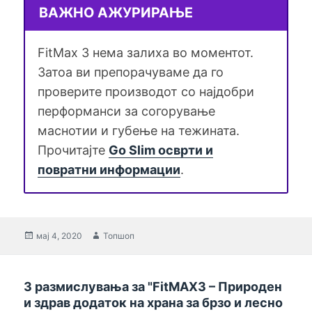
ВАЖНО АЖУРИРАЊЕ
FitMax 3 нема залиха во моментот.
Затоа ви препорачуваме да го
проверите производот со најдобри
перформанси за согорување
маснотии и губење на тежината.
Прочитајте
Go Slim осврти и
повратни информации
.
Објавено
мај 4, 2020
Автор
Топшоп
на
3 размислувања за "FitMAX3 – Природен
и здрав додаток на храна за брзо и лесно