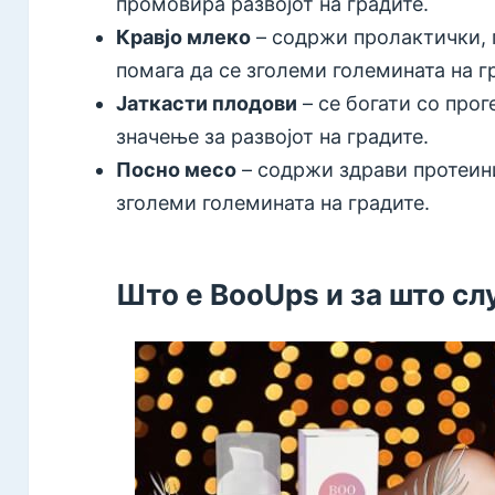
промовира развојот на градите.
Кравјо млеко
– содржи пролактички, п
помага да се зголеми големината на г
Јаткасти плодови
– се богати со прог
значење за развојот на градите.
Посно месо
– содржи здрави протеини
зголеми големината на градите.
Што е BooUps и за што с