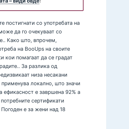
та – види овде
!
те постигнати со употребата на
може да го очекуваат со
е.. Како што, впрочем,
отреба на BooUps на своите
и кои помагаат да се градат
радите.. За разлика од
редизвикаат низа несакани
 применува локално, што значи
та ефикасност е завршена 92% а
о потребните сертификати
 Погоден е за жени над 18