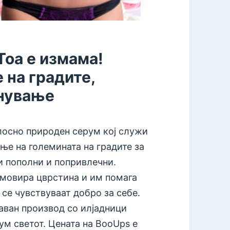
Тоа е измама!
 на градите,
нување
лосно природен серум кој служи
ње на големината на градите за
и пополни и попривлечни.
мовира цврстина и им помага
 се чувствуваат добро за себе.
даван производ со илјадници
м светот. Цената на BooUps е