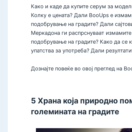
Како и каде да купите серум за моде
Колку е цената? Дали BooUps е измам
подобрување на градите? Дали сајтови
Меркадона ги распрснуваат измамите 
подобрување на градите? Како да се 
упатства за употреба? Дали резултати
Дознајте повеќе во овој преглед на Bo
5 Храна која природно по
големината на градите