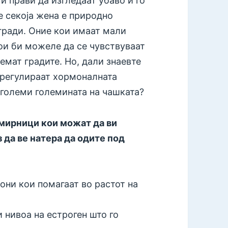
и прави да изгледаат убаво и го
е секоја жена е природно
гради. Оние кои имаат мали
ои би можеле да се чувствуваат
емат градите. Но, дали знаевте
а регулираат хормоналната
 зголеми големината на чашката?
амирници кои можат да ви
 да ве натера да одите под
ни кои помагаат во растот на
 нивоа на естроген што го