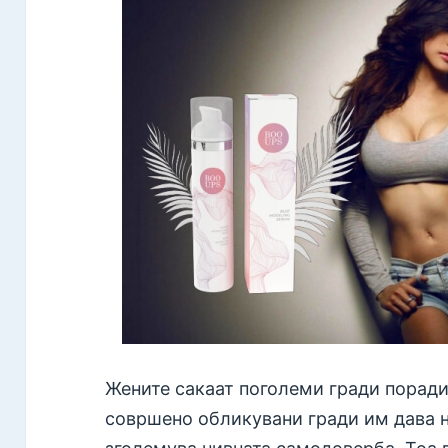
Жените сакаат поголеми гради поради
совршено обликувани гради им дава н