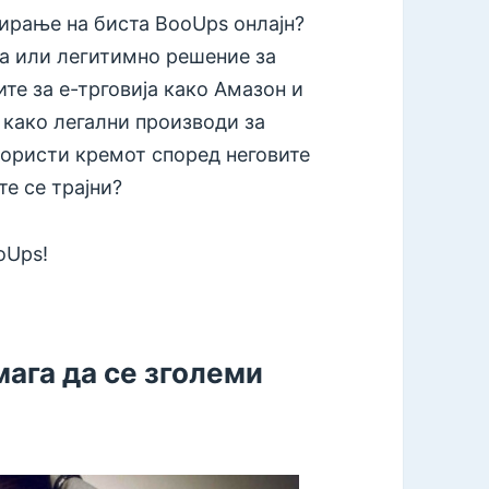
лирање на биста BooUps онлајн?
а или легитимно решение за
те за е-трговија како Амазон и
како легални производи за
користи кремот според неговите
те се трајни?
oUps!
мага да се зголеми