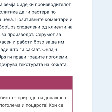
ја земја бидејќи производителот
олитика да ги растера по
 цена. Позитивните коментари и
BooUps споделени од клиенти на
за производот. Серумот за
касен и работи брзо за да им
ади што ги сакаат. Онлајн
ps ги прави градите поголеми,
одобрува текстурата на кожата.
 биста – природна и докажана
 поголема и поцврста! Кои се