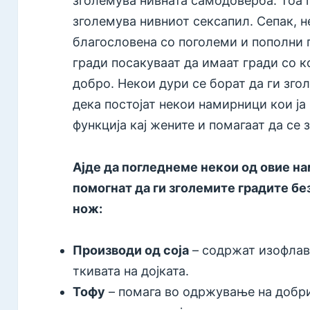
зголемува нивната самодоверба. Тоа г
зголемува нивниот сексапил. Сепак, н
благословена со поголеми и пополни 
гради посакуваат да имаат гради со к
добро. Некои дури се борат да ги згол
дека постојат некои намирници кои ј
функција кај жените и помагаат да се
Ајде да погледнеме некои од овие н
помогнат да ги зголемите градите без
нож:
Производи од соја
– содржат изофлаво
ткивата на дојката.
Тофу
– помага во одржување на добри