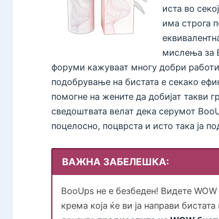
иста во секо
има строга п
еквивалентна
мислења за 
форуми кажуваат многу добри работи 
подобрување на бистата е секако ефи
помогне на жените да добијат такви гр
сведоштвата велат дека серумот BooU
поцелосно, поцврста и исто така ја п
ВАЖНА ЗАБЕЛЕШКА:
BooUps не е безбеден! Видете WOW
крема која ќе ви ја направи бистата