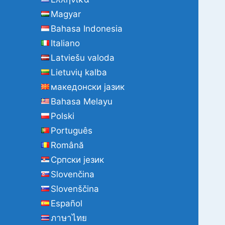
Magyar
Bahasa Indonesia
Italiano
Latviešu valoda
Lietuvių kalba
македонски јазик
Bahasa Melayu
Polski
Português
Română
Cрпски језик
Slovenčina
Slovenščina
Español
ภาษาไทย