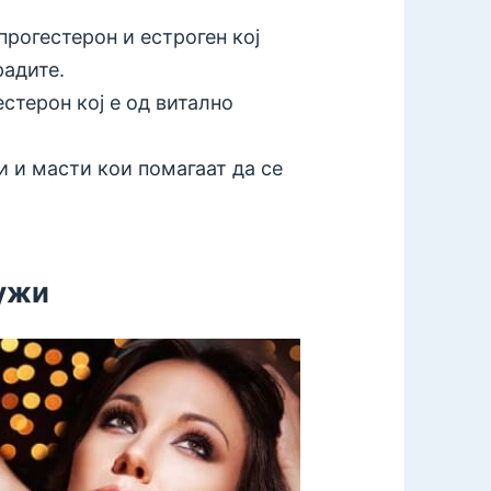
рогестерон и естроген кој
радите.
естерон кој е од витално
 и масти кои помагаат да се
лужи