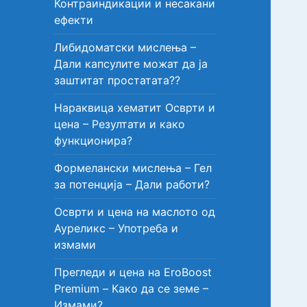
Контраиндикации и несакани
ефекти
Либидоматски мислења –
Дали капсулите можат да ја
заштитат простатата??
Нараквица хематит Осврти и
цена – Резултати и како
функционира?
Формелански мислења – Гел
за потенција – Дали работи?
Осврти и цена на маслото од
Ауреликс – Употреба и
измами
Прегледи и цена на EroBoost
Premium – Како да се земе –
Измами?