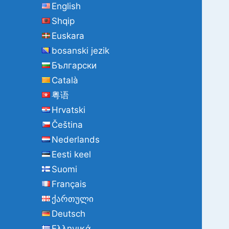
English
Shqip
Euskara
bosanski jezik
Български
Català
粤语
Hrvatski
Čeština
Nederlands
Eesti keel
Suomi
Français
ქართული
Deutsch
Ελληνικά