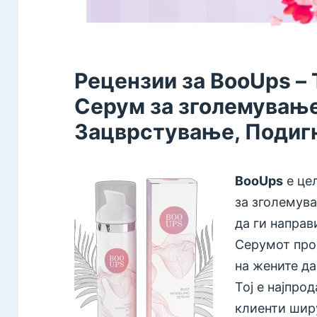
Рецензии за BooUps – 
Серум за зголемување
Зацврстување, Подиг
BooUps
е це
за зголемува
да ги направ
Серумот про
на жените да
Тој е најпро
клиенти ширу