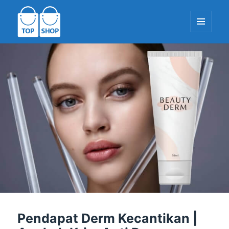
MENU
DAN
WIDGET
TopShop-EU.com
Pendapat Derm Kecantikan |