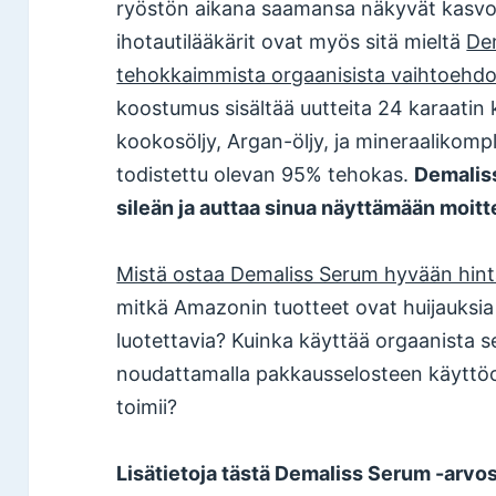
ryöstön aikana saamansa näkyvät kasvoa
ihotautilääkärit ovat myös sitä mieltä
De
tehokkaimmista orgaanisista vaihtoehdois
koostumus sisältää uutteita 24 karaatin 
kookosöljy, Argan-öljy, ja mineraalikompl
todistettu olevan 95% tehokas.
Demaliss
sileän ja auttaa sinua näyttämään moitt
Mistä ostaa Demaliss Serum hyvään hin
mitkä Amazonin tuotteet ovat huijauksia
luotettavia? Kuinka käyttää orgaanista 
noudattamalla pakkausselosteen käyttöo
toimii?
Lisätietoja tästä Demaliss Serum -arvos