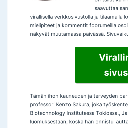
saavuttaa sam
virallisella verkkosivustolla ja tilaamall
mielipiteet ja kommentit foorumeilla osoi
näkyvät muutamassa päivässä. Sivuvaikut
Virall
sivus
Tämän ihon kauneuden ja terveyden para
professori Kenzo Sakura, joka työskente
Biotechnology Institutessa Tokiossa., J
luomuksestaan, koska hän onnistui aut