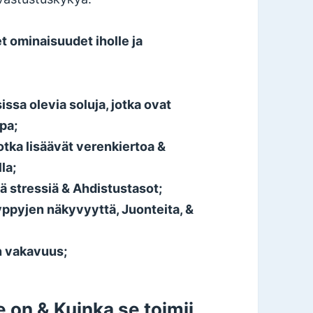
t ominaisuudet iholle ja
sissa olevia soluja, jotka ovat
pa;
otka lisäävät verenkiertoa &
la;
ä stressiä & Ahdistustasot;
yppyjen näkyvyyttä, Juonteita, &
n vakavuus;
 on & Kuinka se toimii