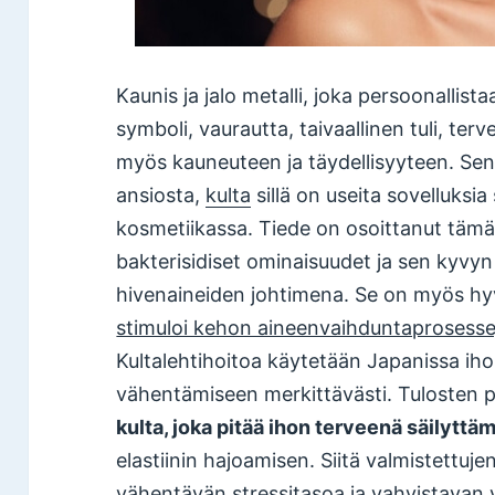
Kaunis ja jalo metalli, joka persoonallist
symboli, vaurautta, taivaallinen tuli, terve
myös kauneuteen ja täydellisyyteen. Sen
ansiosta,
kulta
sillä on useita sovelluksia
kosmetiikassa. Tiede on osoittanut tämä
bakterisidiset ominaisuudet ja sen kyvy
hivenaineiden johtimena. Se on myös h
stimuloi kehon aineenvaihduntaprosessej
Kultalehtihoitoa käytetään Japanissa ih
vähentämiseen merkittävästi. Tulosten p
kulta, joka pitää ihon terveenä säilyttä
elastiinin hajoamisen. Siitä valmistettuj
vähentävän stressitasoa ja vahvistavan 