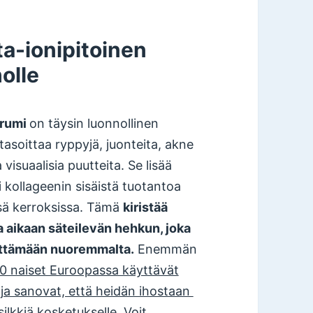
ta-ionipitoinen
olle
erumi
on täysin luonnollinen
tasoittaa ryppyjä, juonteita, akne
 visuaalisia puutteita. Se lisää
i kollageenin sisäistä tuotantoa
sä kerroksissa. Tämä
kiristää
aa aikaan säteilevän hehkun, joka
yttämään nuoremmalta.
Enemmän
0 naiset Euroopassa käyttävät
 ja sanovat, että heidän ihostaan ​​
 silkkiä kosketukselle
. Voit