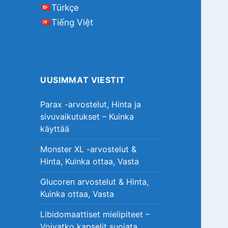
Türkçe
Tiếng Việt
UUSIMMAT VIESTIT
Parax -arvostelut, Hinta ja
sivuvaikutukset – Kuinka
käyttää
Monster XL -arvostelut &
Hinta, Kuinka ottaa, Vasta
Glucoren arvostelut & Hinta,
Kuinka ottaa, Vasta
Libidomaattiset mielipiteet –
Voivatko kapselit suojata