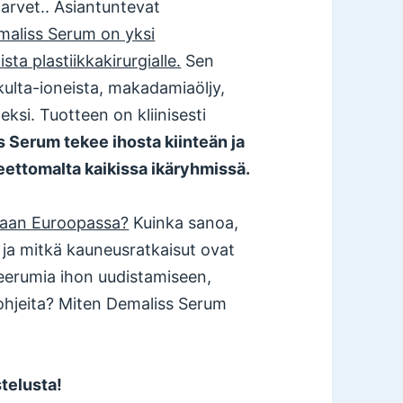
rvet.. Asiantuntevat
maliss Serum on yksi
ta plastiikkakirurgialle.
Sen
kulta-ioneista, makadamiaöljy,
eksi. Tuotteen on kliinisesti
 Serum tekee ihosta kiinteän ja
eettomalta kaikissa ikäryhmissä.
taan Euroopassa?
Kuinka sanoa,
 ja mitkä kauneusratkaisut ovat
seerumia ihon uudistamiseen,
hjeita? Miten Demaliss Serum
telusta!