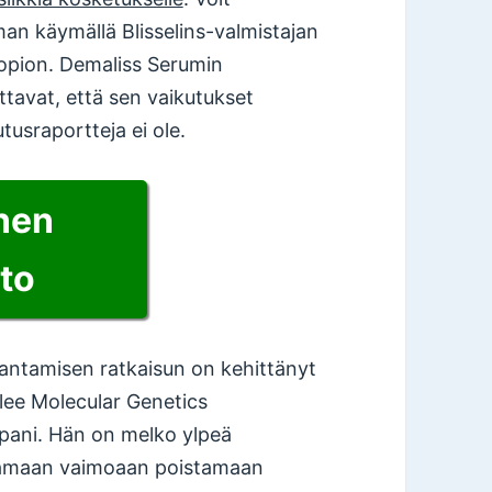
an käymällä Blisselins-valmistajan
a kopion. Demaliss Serumin
ttavat, että sen vaikutukset
usraportteja ei ole.
inen
to
ntamisen ratkaisun on kehittänyt
lee Molecular Genetics
apani. Hän on melko ylpeä
tamaan vaimoaan poistamaan