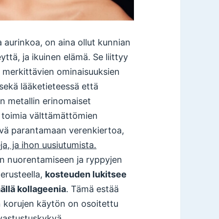
aa aurinkoa, on aina ollut kunnian
yttä, ja ikuinen elämä. Se liittyy
 merkittävien ominaisuuksien
 sekä lääketieteessä että
n metallin erinomaiset
n toimia välttämättömien
yvä parantamaan verenkiertoa,
a, ja ihon uusiutumista.
on nuorentamiseen ja ryppyjen
erusteella,
kosteuden lukitsee
mällä kollageenia
. Tämä estää
en korujen käytön on osoitettu
vastustuskykyä.