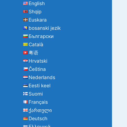
English
Shqip
Euskara
bosanski jezik
Български
Català
粤语
Hrvatski
Čeština
Nederlands
Eesti keel
Suomi
Français
ქართული
Deutsch
Ελληνικά