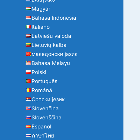
Magyar
Bahasa Indonesia
Italiano
Latviešu valoda
Lietuvių kalba
македонски јазик
Bahasa Melayu
Polski
Português
Română
Cрпски језик
Slovenčina
Slovenščina
Español
ภาษาไทย