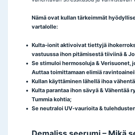
Nämä ovat kullan tärkeimmät hyödyllise
vartalolle:
Kulta-ionit aktivoivat tiettyjä ihokerrok
vastuussa ihon pitämisestä tiiviinä & Jo
Se stimuloi hermosoluja & Verisuonet, j
Auttaa toimittamaan elimiä ravintoaineil
Kullan käyttäminen lähellä ihoa vähentä
Kulta parantaa ihon sävyä & Vähentää r
Tummia kohtia;
Se neutraloi UV-vaurioita & tulehduste
Demaliss seerumi – Mikä se