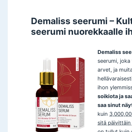
Demaliss seerumi – Kul
seerumi nuorekkaalle ih
Demaliss se
seerumi, joka 
arvet, ja muita
hellävaraisest
ihon ylemmis
soikiota ja s
saa sinut nä
kuin
3,000,00
sitä päivittäin
on tullut kuin