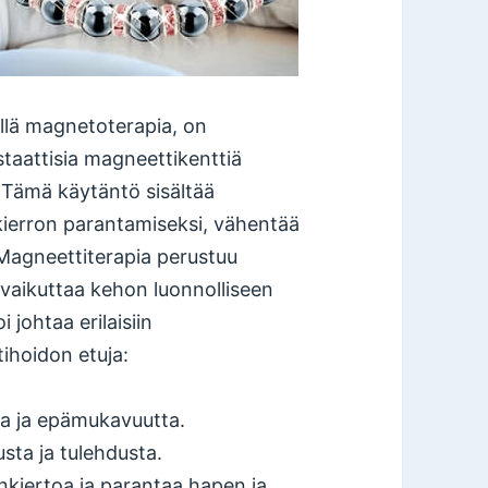
llä magnetoterapia, on
staattisia magneettikenttiä
 Tämä käytäntö sisältää
kierron parantamiseksi, vähentää
Magneettiterapia perustuu
 vaikuttaa kehon luonnolliseen
johtaa erilaisiin
ihoidon etuja:
pua ja epämukavuutta.
sta ja tulehdusta.
nkiertoa ja parantaa hapen ja