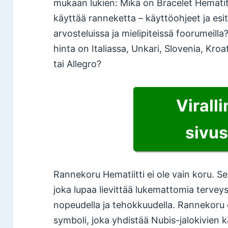
mukaan lukien: Mikä on Bracelet Hematite
käyttää ranneketta – käyttöohjeet ja esit
arvosteluissa ja mielipiteissä foorumeill
hinta on Italiassa, Unkari, Slovenia, Kro
tai Allegro?
Virall
sivus
Rannekoru Hematiitti ei ole vain koru. S
joka lupaa lievittää lukemattomia terve
nopeudella ja tehokkuudella. Rannekoru 
symboli, joka yhdistää Nubis-jalokivien