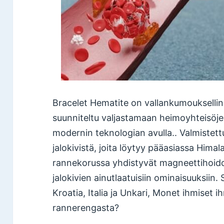
Bracelet Hematite on vallankumoukselline
suunniteltu valjastamaan heimoyhteisöj
modernin teknologian avulla.. Valmistet
jalokivistä, joita löytyy pääasiassa Himal
rannekorussa yhdistyvät magneettihoid
jalokivien ainutlaatuisiin ominaisuuksiin
Kroatia, Italia ja Unkari, Monet ihmiset 
rannerengasta?