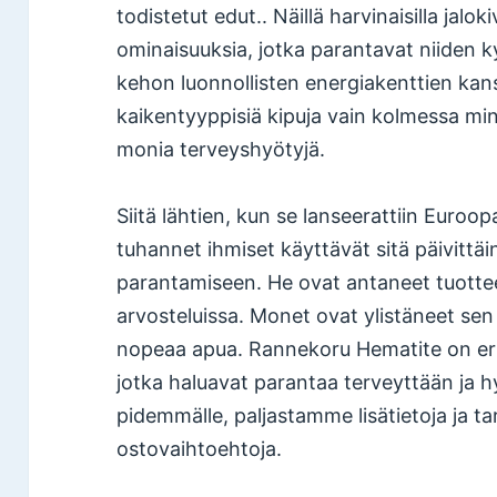
todistetut edut.. Näillä harvinaisilla jaloki
ominaisuuksia, jotka parantavat niiden 
kehon luonnollisten energiakenttien kans
kaikentyyppisiä kipuja vain kolmessa minu
monia terveyshyötyjä.
Siitä lähtien, kun se lanseerattiin Euroopa
tuhannet ihmiset käyttävät sitä päivittäi
parantamiseen. He ovat antaneet tuottee
arvosteluissa. Monet ovat ylistäneet se
nopeaa apua. Rannekoru Hematite on eritt
jotka haluavat parantaa terveyttään ja h
pidemmälle, paljastamme lisätietoja ja 
ostovaihtoehtoja.