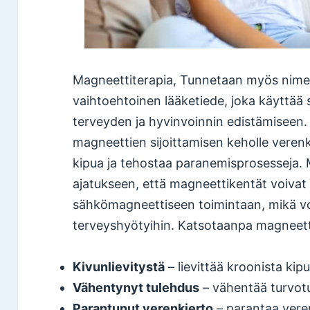
Magneettiterapia, Tunnetaan myös nime
vaihtoehtoinen lääketiede, joka käyttää 
terveyden ja hyvinvoinnin edistämiseen.
magneettien sijoittamisen keholle veren
kipua ja tehostaa paranemisprosesseja. 
ajatukseen, että magneettikentät voivat
sähkömagneettiseen toimintaan, mikä voi 
terveyshyötyihin. Katsotaanpa magneett
Kivunlievitystä
– lievittää kroonista ki
Vähentynyt tulehdus
– vähentää turvotu
Parantunut verenkierto
– parantaa vere