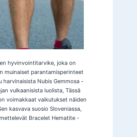
n hyvinvointitarvike, joka on
en muinaiset parantamisperinteet
tu harvinaisista Nubis Gemmosa -
ajan vulkaanisista luolista, Tässä
on voimakkaat vaikutukset näiden
. Sen kasvava suosio Sloveniassa,
ihmettelevät Bracelet Hematite -