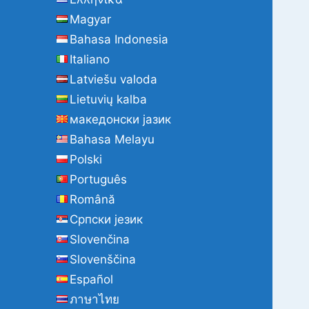
Magyar
Bahasa Indonesia
Italiano
Latviešu valoda
Lietuvių kalba
македонски јазик
Bahasa Melayu
Polski
Português
Română
Cрпски језик
Slovenčina
Slovenščina
Español
ภาษาไทย