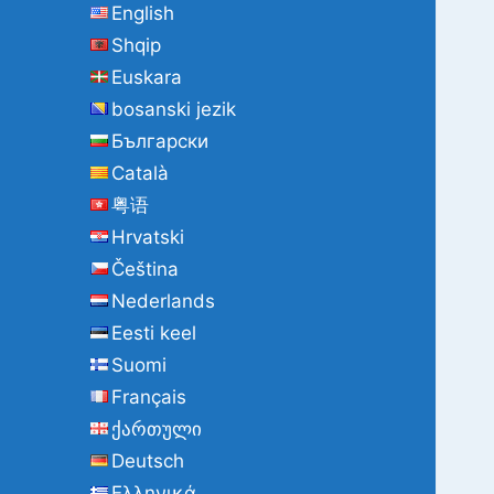
English
Shqip
Euskara
bosanski jezik
Български
Català
粤语
Hrvatski
Čeština
Nederlands
Eesti keel
Suomi
Français
ქართული
Deutsch
Ελληνικά