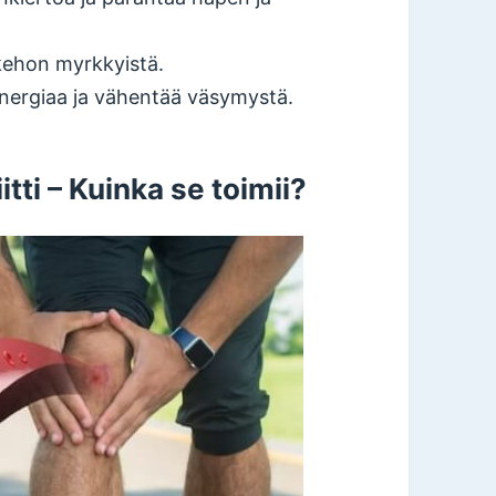
kehon myrkkyistä.
 energiaa ja vähentää väsymystä.
ti – Kuinka se toimii?