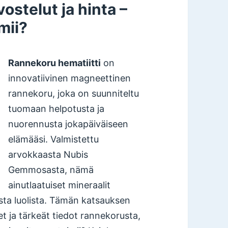
stelut ja hinta –
mii?
Rannekoru hematiitti
on
innovatiivinen magneettinen
rannekoru, joka on suunniteltu
tuomaan helpotusta ja
nuorennusta jokapäiväiseen
elämääsi. Valmistettu
arvokkaasta Nubis
Gemmosasta, nämä
ainutlaatuiset mineraalit
ista luolista. Tämän katsauksen
et ja tärkeät tiedot rannekorusta,