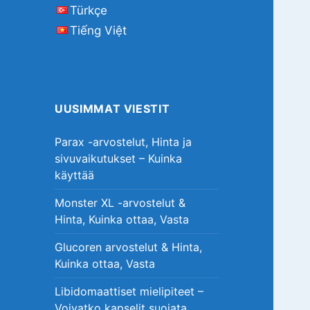
Türkçe
Tiếng Việt
UUSIMMAT VIESTIT
Parax -arvostelut, Hinta ja
sivuvaikutukset – Kuinka
käyttää
Monster XL -arvostelut &
Hinta, Kuinka ottaa, Vasta
Glucoren arvostelut & Hinta,
Kuinka ottaa, Vasta
Libidomaattiset mielipiteet –
Voivatko kapselit suojata