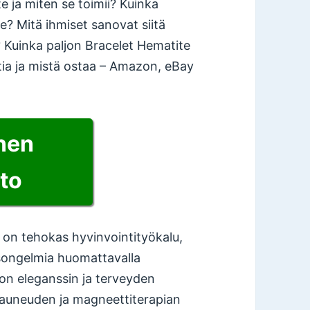
 ja miten se toimii? Kuinka
e? Mitä ihmiset sanovat siitä
a? Kuinka paljon Bracelet Hematite
atia ja mistä ostaa – Amazon, eBay
inen
to
e on tehokas hyvinvointityökalu,
ysongelmia huomattavalla
on eleganssin ja terveyden
 kauneuden ja magneettiterapian