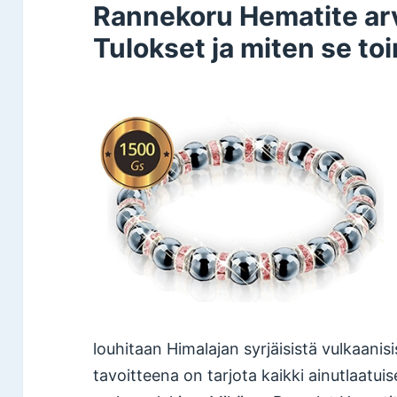
Rannekoru Hematite arvo
Tulokset ja miten se toi
louhitaan Himalajan syrjäisistä vulkaanis
tavoitteena on tarjota kaikki ainutlaatuis