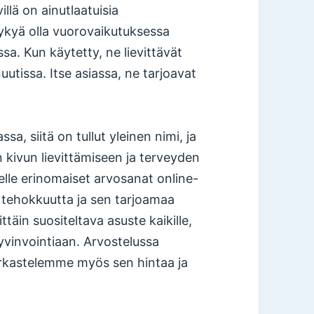
villä on ainutlaatuisia
kykyä olla vuorovaikutuksessa
sa. Kun käytetty, ne lievittävät
utissa. Itse asiassa, ne tarjoavat
ssa, siitä on tullut yleinen nimi, ja
n kivun lievittämiseen ja terveyden
lle erinomaiset arvosanat online-
n tehokkuutta ja sen tarjoamaa
äin suositeltava asuste kaikille,
yvinvointiaan. Arvostelussa
tarkastelemme myös sen hintaa ja